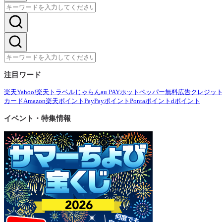
注目ワード
楽天
Yahoo!
楽天トラベル
じゃらん
au PAY
ホットペッパー
無料広告
クレジッ
カード
Amazon
楽天ポイント
PayPayポイント
Pontaポイント
dポイント
イベント・特集情報