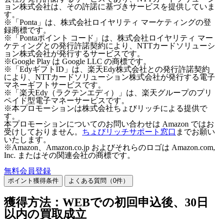
ョン株式会社は、その許諾に基づきサービスを提供していま
す。
※「Ponta」は、株式会社ロイヤリティ マーケティングの登
録商標です。
※「Pontaポイント コード」は、株式会社ロイヤリティ マー
ケティングとの発行許諾契約により、NTTカードソリューシ
ョン株式会社が発行するサービスです。
※Google Play は Google LLC の商標です。
※「EdyギフトID」は、楽天Edy株式会社との発行許諾契約
により、NTTカードソリューション株式会社が発行する電子
マネーギフトサービスです。
※「楽天Edy（ラクテンエディ）」は、楽天グループのプリ
ペイド型電子マネーサービスです。
※本プロモーションは株式会社ちょびリッチによる提供で
す。
本プロモーションについてのお問い合わせは Amazon ではお
受けしておりません。
ちょびリッチサポート窓口
までお願い
いたします。
※Amazon、Amazon.co.jp およびそれらのロゴは Amazon.com,
Inc. またはその関連会社の商標です。
無料会員登録
ポイント獲得条件
よくある質問（
0
件）
獲得方法：WEBでの初回申込後、30日
以内の買取成立