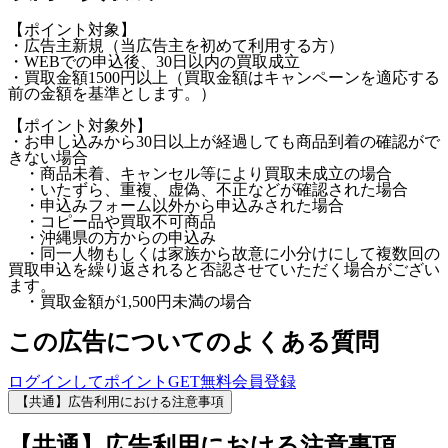
【ポイント対象】
・広告主新規（当広告主を初めて利用する方）
・WEBでの申込後、30日以内の買取成立
・買取金額1500円以上（買取金額はキャンペーンを適応する
前の金額を基準とします。）
【ポイント対象外】
・お申し込みから30日以上が経過しても商品到着の確認がで
きない場合
・商品未着、キャンセル等により買取未成立の場合
・いたずら、重複、虚偽、不正などが確認された場合
・申込みフォーム以外から申込みされた場合
・コピー品や買取不可商品
・沖縄県の方からの申込み
・同一人物もしくは家族から故意に小分けにして複数回の
買取申込を繰り返されると否認させていただく場合がござい
ます。
・買取金額が1,500円未満の場合
この広告についてのよくある質問
ログインしてポイントGET
無料会員登録
【共通】広告利用における注意事項
【共通】広告利用における注意事項