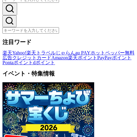
注目ワード
楽天
Yahoo!
楽天トラベル
じゃらん
au PAY
ホットペッパー
無料
広告
クレジットカード
Amazon
楽天ポイント
PayPayポイント
Pontaポイント
dポイント
イベント・特集情報