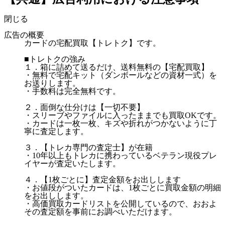
閉じる
広告の概要
カードの宅配買取【トレトク】です。
■トレトクの強み
１．箱に詰めて送るだけ、送料無料の【宅配買取】
・無料で宅配キット（ダンボールなどの資材一式）を
お送りします。
・手数料は完全無料です。
２．面倒な仕分けは【一切不要】
・スリーブやファイルに入ったままでも買取OKです。
・カードは一枚一枚、キズや折れがつかないように丁
寧に査定します。
３．【トレカ専門の査定士】が在籍
・10年以上もトレカに携わっているベテラン現役プレ
イヤーが査定いたします。
４．【1枚ごとに】査定金額をお出しします
・お値段がついたカードは、1枚ごとに買取金額の明細
をお出しします。
・高価買取カードリストを公開しているので、おおよ
その査定額を事前にお調べいただけます。