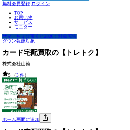
無料会員登録
ログイン
TOP
お買い物
サービス
モニター
サマーちょび宝くじ2026：対象広告
ダウン報酬対象
カード宅配買取の【トレトク】
株式会社山徳
5
（
3 件
）
ホーム画面に追加