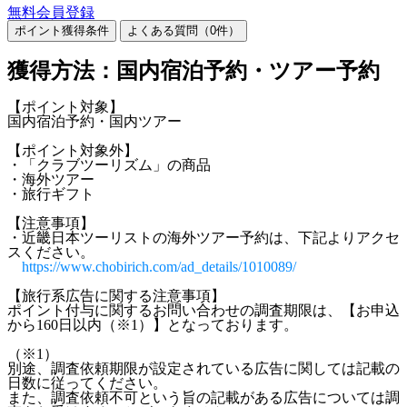
無料会員登録
ポイント獲得条件
よくある質問（
0
件）
獲得方法：国内宿泊予約・ツアー予約
【ポイント対象】
国内宿泊予約・国内ツアー
【ポイント対象外】
・「クラブツーリズム」の商品
・海外ツアー
・旅行ギフト
【注意事項】
・近畿日本ツーリストの海外ツアー予約は、下記よりアクセ
スください。
https://www.chobirich.com/ad_details/1010089/
【旅行系広告に関する注意事項】
ポイント付与に関するお問い合わせの調査期限は、【お申込
から160日以内（※1）】となっております。
（※1）
別途、調査依頼期限が設定されている広告に関しては記載の
日数に従ってください。
また、調査依頼不可という旨の記載がある広告については調