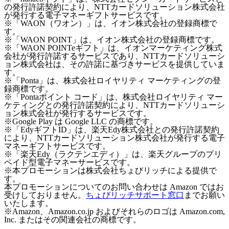
の発行許諾契約により、NTTカードソリューション株式会社
が発行する電子マネーギフトサービスです。
※「WAON（ワオン）」は、イオン株式会社の登録商標で
す。
※「WAON POINT」は、イオン株式会社の登録商標です。
※「WAON POINTeギフト」は、イオンマーケティング株式
会社が発行許諾するサービスであり、NTTカードソリューシ
ョン株式会社は、その許諾に基づきサービスを提供していま
す。
※「Ponta」は、株式会社ロイヤリティ マーケティングの登
録商標です。
※「Pontaポイント コード」は、株式会社ロイヤリティ マー
ケティングとの発行許諾契約により、NTTカードソリューシ
ョン株式会社が発行するサービスです。
※Google Play は Google LLC の商標です。
※「EdyギフトID」は、楽天Edy株式会社との発行許諾契約
により、NTTカードソリューション株式会社が発行する電子
マネーギフトサービスです。
※「楽天Edy（ラクテンエディ）」は、楽天グループのプリ
ペイド型電子マネーサービスです。
※本プロモーションは株式会社ちょびリッチによる提供で
す。
本プロモーションについてのお問い合わせは Amazon ではお
受けしておりません。
ちょびリッチサポート窓口
までお願い
いたします。
※Amazon、Amazon.co.jp およびそれらのロゴは Amazon.com,
Inc. またはその関連会社の商標です。