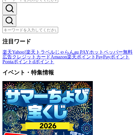
注目ワード
楽天
Yahoo!
楽天トラベル
じゃらん
au PAY
ホットペッパー
無料
広告
クレジットカード
Amazon
楽天ポイント
PayPayポイント
Pontaポイント
dポイント
イベント・特集情報