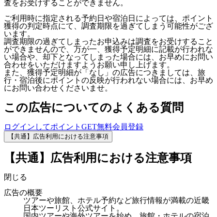
査をお受けすることができません。
ご利用時に指定される予約日や宿泊日によっては、ポイント
獲得の判定時点にて、調査期限を過ぎてしまう可能性がござ
います。
調査期限の過ぎてしまったお申込みは調査をお受けすること
ができませんので、万が一、獲得予定明細に記載が行われな
い場合や、却下となってしまった場合には、お早めにお問い
合わせをいただけますようお願い申し上げます。
また、獲得予定明細が「なし」の広告につきましては、旅
行・宿泊後にポイントの反映が行われない場合には、お早め
にお問い合わせくださいませ。
この広告についてのよくある質問
ログインしてポイントGET
無料会員登録
【共通】広告利用における注意事項
【共通】広告利用における注意事項
閉じる
広告の概要
ツアーや旅館、ホテル予約など旅行情報が満載の近畿
日本ツーリスト公式サイト。
国内ツアーや海外ツアーを始め、旅館・ホテルの宿泊