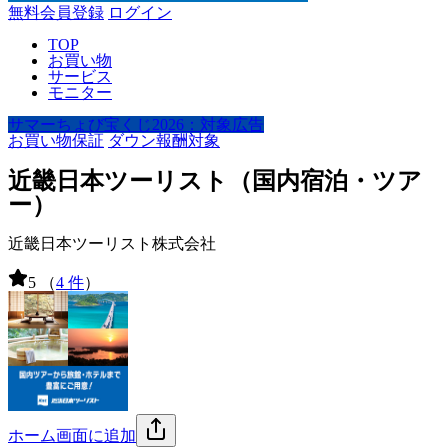
無料会員登録
ログイン
TOP
お買い物
サービス
モニター
サマーちょび宝くじ2026：対象広告
お買い物保証
ダウン報酬対象
近畿日本ツーリスト（国内宿泊・ツア
ー）
近畿日本ツーリスト株式会社
5
（
4 件
）
ホーム画面に追加