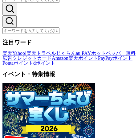
注目ワード
楽天
Yahoo!
楽天トラベル
じゃらん
au PAY
ホットペッパー
無料
広告
クレジットカード
Amazon
楽天ポイント
PayPayポイント
Pontaポイント
dポイント
イベント・特集情報