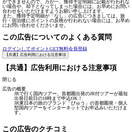
ができませんので、万が一、獲得予定明細に記載が行われな
い場合や、却下となってしまった場合には、お早めにお問い
合わせをいただけますようお願い申し上げます。
また、獲得予定明細が「なし」の広告につきましては、旅
行・宿泊後にポイントの反映が行われない場合には、お早め
にお問い合わせくださいませ。
この広告についてのよくある質問
ログインしてポイントGET
無料会員登録
【共通】広告利用における注意事項
【共通】広告利用における注意事項
閉じる
広告の概要
JRで行く国内ツアー。首都圏出発のJR付ツアーが最短
出発日前日の18時まで申込OK！
JR東日本の旅のブランド「びゅう」の首都圏発・個人
型国内ツアーをインターネットでお申込みいただけま
す。
この広告のクチコミ