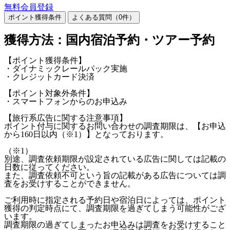
無料会員登録
ポイント獲得条件
よくある質問（
0
件）
獲得方法：国内宿泊予約・ツアー予約
【ポイント獲得条件】
・ダイナミックレールパック実施
・クレジットカード決済
【ポイント対象外条件】
・スマートフォンからのお申込み
【旅行系広告に関する注意事項】
ポイント付与に関するお問い合わせの調査期限は、【お申込
から160日以内（※1）】となっております。
（※1）
別途、調査依頼期限が設定されている広告に関しては記載の
日数に従ってください。
また、調査依頼不可という旨の記載がある広告については調
査をお受けすることができません。
ご利用時に指定される予約日や宿泊日によっては、ポイント
獲得の判定時点にて、調査期限を過ぎてしまう可能性がござ
います。
調査期限の過ぎてしまったお申込みは調査をお受けすること