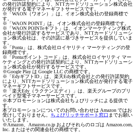
の発行許諾契約により、NTTカードソリューション株式会社
が発行する電子マネーギフトサービスです。
※「WAON（ワオン）」は、イオン株式会社の登録商標で
す。
※「WAON POINT」は、イオン株式会社の登録商標です。
※「WAON POINTeギフト」は、イオンマーケティング株式
会社が発行許諾するサービスであり、NTTカードソリューシ
ョン株式会社は、その許諾に基づきサービスを提供していま
す。
※「Ponta」は、株式会社ロイヤリティ マーケティングの登
録商標です。
※「Pontaポイント コード」は、株式会社ロイヤリティ マー
ケティングとの発行許諾契約により、NTTカードソリューシ
ョン株式会社が発行するサービスです。
※Google Play は Google LLC の商標です。
※「EdyギフトID」は、楽天Edy株式会社との発行許諾契約
により、NTTカードソリューション株式会社が発行する電子
マネーギフトサービスです。
※「楽天Edy（ラクテンエディ）」は、楽天グループのプリ
ペイド型電子マネーサービスです。
※本プロモーションは株式会社ちょびリッチによる提供で
す。
本プロモーションについてのお問い合わせは Amazon ではお
受けしておりません。
ちょびリッチサポート窓口
までお願い
いたします。
※Amazon、Amazon.co.jp およびそれらのロゴは Amazon.com,
Inc. またはその関連会社の商標です。