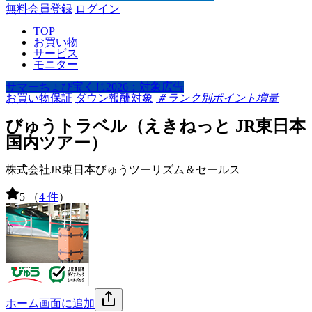
無料会員登録
ログイン
TOP
お買い物
サービス
モニター
サマーちょび宝くじ2026：対象広告
お買い物保証
ダウン報酬対象
＃ランク別ポイント増量
びゅうトラベル（えきねっと JR東日本
国内ツアー）
株式会社JR東日本びゅうツーリズム＆セールス
5
（
4 件
）
ホーム画面に追加