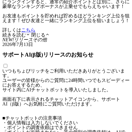
にランクインすると、通常の紹介ポイントとは別に、さらに
豪華なランキングボーナスが上乗せでもらえちゃいます！
お友達もポイントを貯めれば貯めるほどランキング上位を狙
えます！ぜひ友達と一緒にランキング上位を狙いましょう！
詳しくは
こちら
続きを読む
閉じる
NEW!
リリース
その他
2026年7月13日
サポートAI(β版)リリースのお知らせ
いつもちょびリッチをご利用いただきありがとうございま
す。
ユーザーの皆様からのご質問に24時間いつでもスピーディー
にお答えするため、
サイト内にAIチャットボットを導入いたしました。
画面右下に表示されるチャットアイコンから、サポート
AI（β版）へお気軽にご質問いただけます。
■チャットボットの注意事項
・個人情報は入力しないでください
・ポイントの調査依頼はできません