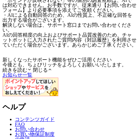
「ポイントが反映されない」等の個別の調査依頼は、AIで
は対応できません。お手数ですが、従来通り【お問い合わせ
フォーム】より必要事項を添えてご依頼ください。
・AIによる自動回答のため、AIの性質上、不正確な回答を
出力する場合がございます。
解決しない場合は、サポート窓口までお問い合わせくださ
い。
AIの回答精度の向上およびサポート品質改善のため、チャ
ットボットに入力されたご質問内容（対話履歴）を利用させ
ていただく場合がございます。あらかじめご了承ください。
新しくなったサポート機能をぜひご活用ください
今後とも、ちょびリッチをよろしくお願いいたします。
続きを読む
閉じる
お知らせ一覧
ヘルプ
コンテンツガイド
FAQ
お問い合わせ
お買い物保証制度