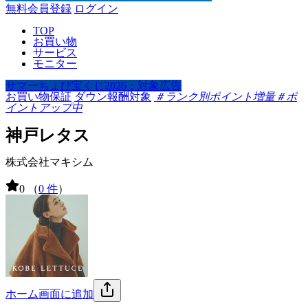
無料会員登録
ログイン
TOP
お買い物
サービス
モニター
サマーちょび宝くじ2026：対象広告
お買い物保証
ダウン報酬対象
＃ランク別ポイント増量
＃ポ
イントアップ中
神戸レタス
株式会社マキシム
0
（
0 件
）
ホーム画面に追加