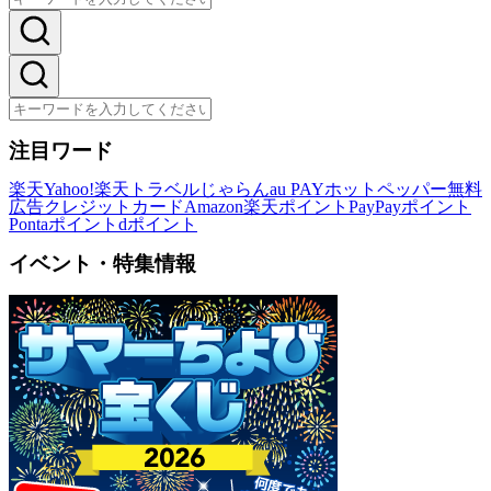
注目ワード
楽天
Yahoo!
楽天トラベル
じゃらん
au PAY
ホットペッパー
無料
広告
クレジットカード
Amazon
楽天ポイント
PayPayポイント
Pontaポイント
dポイント
イベント・特集情報