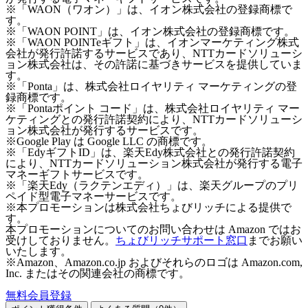
※「WAON（ワオン）」は、イオン株式会社の登録商標で
す。
※「WAON POINT」は、イオン株式会社の登録商標です。
※「WAON POINTeギフト」は、イオンマーケティング株式
会社が発行許諾するサービスであり、NTTカードソリューシ
ョン株式会社は、その許諾に基づきサービスを提供していま
す。
※「Ponta」は、株式会社ロイヤリティ マーケティングの登
録商標です。
※「Pontaポイント コード」は、株式会社ロイヤリティ マー
ケティングとの発行許諾契約により、NTTカードソリューシ
ョン株式会社が発行するサービスです。
※Google Play は Google LLC の商標です。
※「EdyギフトID」は、楽天Edy株式会社との発行許諾契約
により、NTTカードソリューション株式会社が発行する電子
マネーギフトサービスです。
※「楽天Edy（ラクテンエディ）」は、楽天グループのプリ
ペイド型電子マネーサービスです。
※本プロモーションは株式会社ちょびリッチによる提供で
す。
本プロモーションについてのお問い合わせは Amazon ではお
受けしておりません。
ちょびリッチサポート窓口
までお願い
いたします。
※Amazon、Amazon.co.jp およびそれらのロゴは Amazon.com,
Inc. またはその関連会社の商標です。
無料会員登録