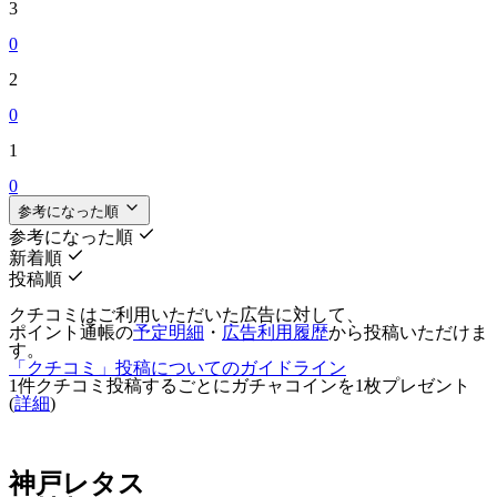
3
0
2
0
1
0
参考になった順
参考になった順
新着順
投稿順
クチコミはご利用いただいた広告に対して、
ポイント通帳の
予定明細
・
広告利用履歴
から投稿いただけま
す。
「クチコミ」投稿についてのガイドライン
1件クチコミ投稿するごとに
ガチャコインを1枚
プレゼント
(
詳細
)
神戸レタス