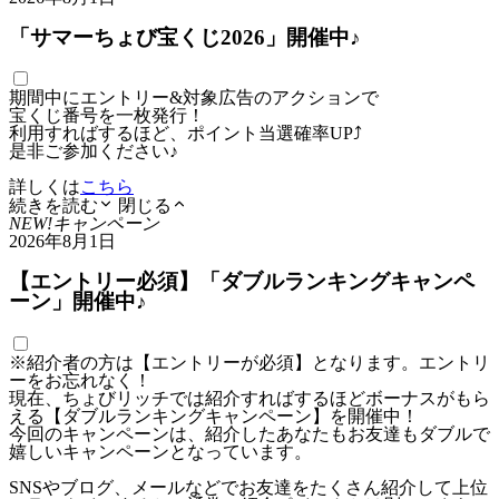
「サマーちょび宝くじ2026」開催中♪
期間中にエントリー&対象広告のアクションで
宝くじ番号を一枚発行！
利用すればするほど、ポイント当選確率UP⤴
是非ご参加ください♪
詳しくは
こちら
続きを読む
閉じる
NEW!
キャンペーン
2026年8月1日
【エントリー必須】「ダブルランキングキャンペ
ーン」開催中♪
※紹介者の方は【エントリーが必須】となります。エントリ
ーをお忘れなく！
現在、ちょびリッチでは紹介すればするほどボーナスがもら
える【ダブルランキングキャンペーン】を開催中！
今回のキャンペーンは、紹介したあなたもお友達もダブルで
嬉しいキャンペーンとなっています。
SNSやブログ、メールなどでお友達をたくさん紹介して上位