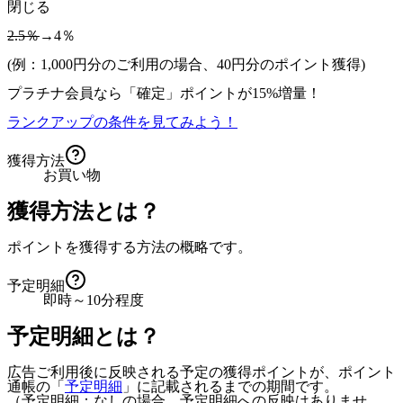
閉じる
2.5％
→4％
(例：1,000円分のご利用の場合、
40
円分のポイント獲得)
プラチナ会員なら
「確定」
ポイントが
15%増量！
ランクアップの条件を見てみよう！
獲得方法
お買い物
獲得方法とは？
ポイントを獲得する方法の概略です。
予定明細
即時～10分程度
予定明細とは？
広告ご利用後に反映される予定の獲得ポイントが、ポイント
通帳の「
予定明細
」に記載されるまでの期間です。
（予定明細：なしの場合、予定明細への反映はありませ