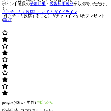
ポイント通帳の
予定明細
・
広告利用履歴
から投稿いただけま
す。
「クチコミ」投稿についてのガイドライン
1件クチコミ投稿するごとに
ガチャコインを1枚
プレゼント
(
詳細
)
pengo3(40代・男性)
判定済み
投稿日時: 2026/02/14 22:19:16