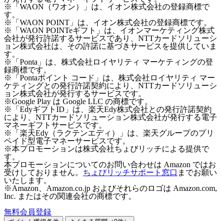
※「WAON（ワオン）」は、イオン株式会社の登録商標で
す。
※「WAON POINT」は、イオン株式会社の登録商標です。
※「WAON POINTeギフト」は、イオンマーケティング株式
会社が発行許諾するサービスであり、NTTカードソリューシ
ョン株式会社は、その許諾に基づきサービスを提供していま
す。
※「Ponta」は、株式会社ロイヤリティ マーケティングの登
録商標です。
※「Pontaポイント コード」は、株式会社ロイヤリティ マー
ケティングとの発行許諾契約により、NTTカードソリューシ
ョン株式会社が発行するサービスです。
※Google Play は Google LLC の商標です。
※「EdyギフトID」は、楽天Edy株式会社との発行許諾契約
により、NTTカードソリューション株式会社が発行する電子
マネーギフトサービスです。
※「楽天Edy（ラクテンエディ）」は、楽天グループのプリ
ペイド型電子マネーサービスです。
※本プロモーションは株式会社ちょびリッチによる提供で
す。
本プロモーションについてのお問い合わせは Amazon ではお
受けしておりません。
ちょびリッチサポート窓口
までお願い
いたします。
※Amazon、Amazon.co.jp およびそれらのロゴは Amazon.com,
Inc. またはその関連会社の商標です。
無料会員登録