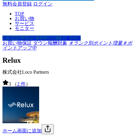
無料会員登録
ログイン
TOP
お買い物
サービス
モニター
サマーちょび宝くじ2026：対象広告
お買い物保証
ダウン報酬対象
＃ランク別ポイント増量
＃ポ
イントアップ中
Relux
株式会社Loco Partners
3
（
2 件
）
ホーム画面に追加