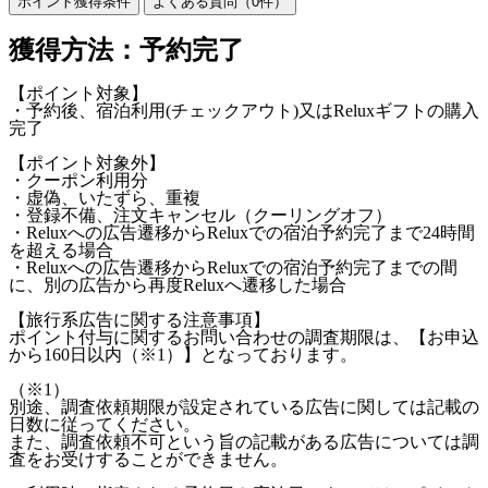
ポイント獲得条件
よくある質問（
0
件）
獲得方法：予約完了
【ポイント対象】
・予約後、宿泊利用(チェックアウト)又はReluxギフトの購入
完了
【ポイント対象外】
・クーポン利用分
・虚偽、いたずら、重複
・登録不備、注文キャンセル（クーリングオフ）
・Reluxへの広告遷移からReluxでの宿泊予約完了まで24時間
を超える場合
・Reluxへの広告遷移からReluxでの宿泊予約完了までの間
に、別の広告から再度Reluxへ遷移した場合
【旅行系広告に関する注意事項】
ポイント付与に関するお問い合わせの調査期限は、【お申込
から160日以内（※1）】となっております。
（※1）
別途、調査依頼期限が設定されている広告に関しては記載の
日数に従ってください。
また、調査依頼不可という旨の記載がある広告については調
査をお受けすることができません。