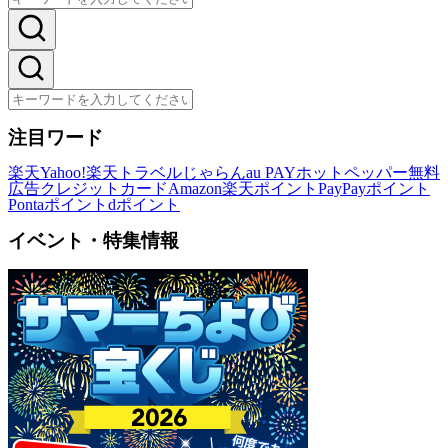
注目ワード
楽天
Yahoo!
楽天トラベル
じゃらん
au PAY
ホットペッパー
無料
広告
クレジットカード
Amazon
楽天ポイント
PayPayポイント
Pontaポイント
dポイント
イベント・特集情報