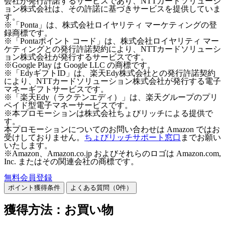
会社が発行許諾するサービスであり、NTTカードソリューシ
ョン株式会社は、その許諾に基づきサービスを提供していま
す。
※「Ponta」は、株式会社ロイヤリティ マーケティングの登
録商標です。
※「Pontaポイント コード」は、株式会社ロイヤリティ マー
ケティングとの発行許諾契約により、NTTカードソリューシ
ョン株式会社が発行するサービスです。
※Google Play は Google LLC の商標です。
※「EdyギフトID」は、楽天Edy株式会社との発行許諾契約
により、NTTカードソリューション株式会社が発行する電子
マネーギフトサービスです。
※「楽天Edy（ラクテンエディ）」は、楽天グループのプリ
ペイド型電子マネーサービスです。
※本プロモーションは株式会社ちょびリッチによる提供で
す。
本プロモーションについてのお問い合わせは Amazon ではお
受けしておりません。
ちょびリッチサポート窓口
までお願い
いたします。
※Amazon、Amazon.co.jp およびそれらのロゴは Amazon.com,
Inc. またはその関連会社の商標です。
無料会員登録
ポイント獲得条件
よくある質問（
0
件）
獲得方法：お買い物