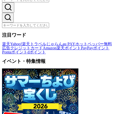
注目ワード
楽天
Yahoo!
楽天トラベル
じゃらん
au PAY
ホットペッパー
無料
広告
クレジットカード
Amazon
楽天ポイント
PayPayポイント
Pontaポイント
dポイント
イベント・特集情報