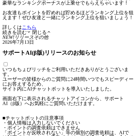
豪華なランキングボーナスが上乗せでもらえちゃいます！
お友達もポイントを貯めれば貯めるほどランキング上位を狙
えます！ぜひ友達と一緒にランキング上位を狙いましょう！
詳しくは
こちら
続きを読む
閉じる
NEW!
リリース
その他
2026年7月13日
サポートAI(β版)リリースのお知らせ
いつもちょびリッチをご利用いただきありがとうございま
す。
ユーザーの皆様からのご質問に24時間いつでもスピーディー
にお答えするため、
サイト内にAIチャットボットを導入いたしました。
画面右下に表示されるチャットアイコンから、サポート
AI（β版）へお気軽にご質問いただけます。
■チャットボットの注意事項
・個人情報は入力しないでください
・ポイントの調査依頼はできません
「ポイントが反映されない」等の個別の調査依頼は、AIで