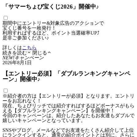
「サマーちょび宝くじ2026」開催中♪
期間中にエントリー&対象広告のアクションで
宝くじ番号を一枚発行！
利用すればするほど、ポイント当選確率UP⤴
是非ご参加ください♪
詳しくは
こちら
続きを読む
閉じる
NEW!
キャンペーン
2026年8月1日
【エントリー必須】「ダブルランキングキャンペ
ーン」開催中♪
※紹介者の方は【エントリーが必須】となります。エントリ
ーをお忘れなく！
現在、ちょびリッチでは紹介すればするほどボーナスがもら
える【ダブルランキングキャンペーン】を開催中！
今回のキャンペーンは、紹介したあなたもお友達もダブルで
嬉しいキャンペーンとなっています。
SNSやブログ、メールなどでお友達をたくさん紹介して上位
にランクインすると、通常の紹介ポイントとは別に、さらに