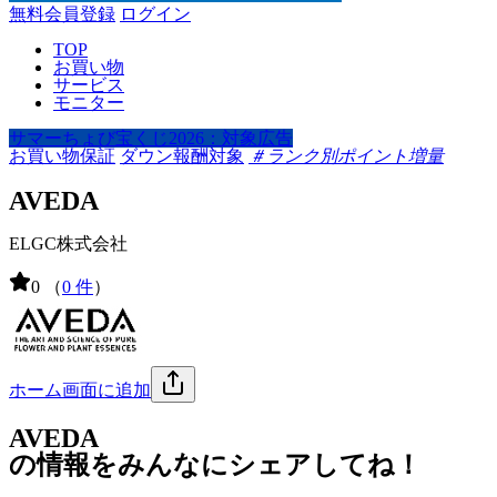
無料会員登録
ログイン
TOP
お買い物
サービス
モニター
サマーちょび宝くじ2026：対象広告
お買い物保証
ダウン報酬対象
＃ランク別ポイント増量
AVEDA
ELGC株式会社
0
（
0 件
）
ホーム画面に追加
AVEDA
の情報をみんなにシェアしてね！