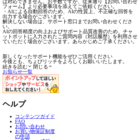
は対応できません。お手数ですが、従来通り【お問い合わせ
フォーム】より必要事項を添えてご依頼ください。
・AIによる自動回答のため、AIの性質上、不正確な回答を
出力する場合がございます。
解決しない場合は、サポート窓口までお問い合わせくださ
い。
AIの回答精度の向上およびサポート品質改善のため、チャ
ットボットに入力されたご質問内容（対話履歴）を利用させ
ていただく場合がございます。あらかじめご了承ください。
新しくなったサポート機能をぜひご活用ください
今後とも、ちょびリッチをよろしくお願いいたします。
続きを読む
閉じる
お知らせ一覧
ヘルプ
コンテンツガイド
FAQ
お問い合わせ
お買い物保証制度
の申請