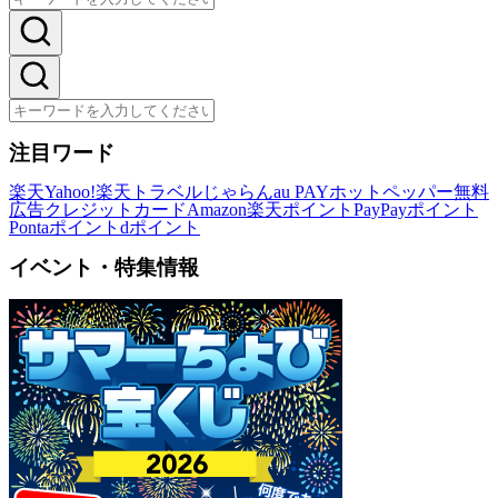
注目ワード
楽天
Yahoo!
楽天トラベル
じゃらん
au PAY
ホットペッパー
無料
広告
クレジットカード
Amazon
楽天ポイント
PayPayポイント
Pontaポイント
dポイント
イベント・特集情報