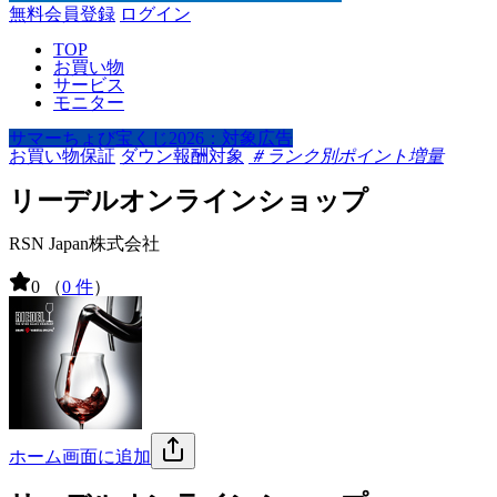
無料会員登録
ログイン
TOP
お買い物
サービス
モニター
サマーちょび宝くじ2026：対象広告
お買い物保証
ダウン報酬対象
＃ランク別ポイント増量
リーデルオンラインショップ
RSN Japan株式会社
0
（
0 件
）
ホーム画面に追加