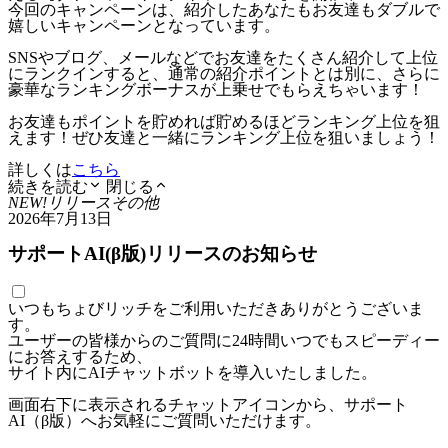
今回のキャンペーンは、紹介したあなたもお友達もダブルで
嬉しいキャンペーンとなっています。
SNSやブログ、メールなどでお友達をたくさん紹介して上位
にランクインすると、通常の紹介ポイントとは別に、さらに
豪華なランキングボーナスが上乗せでもらえちゃいます！
お友達もポイントを貯めれば貯めるほどランキング上位を狙
えます！ぜひ友達と一緒にランキング上位を狙いましょう！
詳しくは
こちら
続きを読む
閉じる
NEW!
リリース
その他
2026年7月13日
サポートAI(β版)リリースのお知らせ
いつもちょびリッチをご利用いただきありがとうございま
す。
ユーザーの皆様からのご質問に24時間いつでもスピーディー
にお答えするため、
サイト内にAIチャットボットを導入いたしました。
画面右下に表示されるチャットアイコンから、サポート
AI（β版）へお気軽にご質問いただけます。