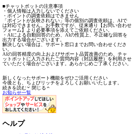
■チャットボットの注意事項
・個人情報は入力しないでください
・ポイントの調査依頼はできません
「ポイントが反映されない」等の個別の調査依頼は、AIで
は対応できません。お手数ですが、従来通り【お問い合わせ
フォーム】より必要事項を添えてご依頼ください。
・AIによる自動回答のため、AIの性質上、不正確な回答を
出力する場合がございます。
解決しない場合は、サポート窓口までお問い合わせくださ
い。
AIの回答精度の向上およびサポート品質改善のため、チャ
ットボットに入力されたご質問内容（対話履歴）を利用させ
ていただく場合がございます。あらかじめご了承ください。
新しくなったサポート機能をぜひご活用ください
今後とも、ちょびリッチをよろしくお願いいたします。
続きを読む
閉じる
お知らせ一覧
ヘルプ