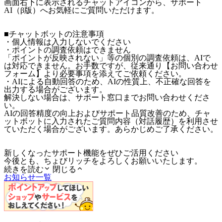
画面右下に表示されるチャットアイコンから、サポート
AI（β版）へお気軽にご質問いただけます。
■チャットボットの注意事項
・個人情報は入力しないでください
・ポイントの調査依頼はできません
「ポイントが反映されない」等の個別の調査依頼は、AIで
は対応できません。お手数ですが、従来通り【お問い合わせ
フォーム】より必要事項を添えてご依頼ください。
・AIによる自動回答のため、AIの性質上、不正確な回答を
出力する場合がございます。
解決しない場合は、サポート窓口までお問い合わせくださ
い。
AIの回答精度の向上およびサポート品質改善のため、チャ
ットボットに入力されたご質問内容（対話履歴）を利用させ
ていただく場合がございます。あらかじめご了承ください。
新しくなったサポート機能をぜひご活用ください
今後とも、ちょびリッチをよろしくお願いいたします。
続きを読む
閉じる
お知らせ一覧