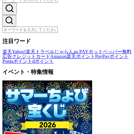
注目ワード
楽天
Yahoo!
楽天トラベル
じゃらん
au PAY
ホットペッパー
無料
広告
クレジットカード
Amazon
楽天ポイント
PayPayポイント
Pontaポイント
dポイント
イベント・特集情報