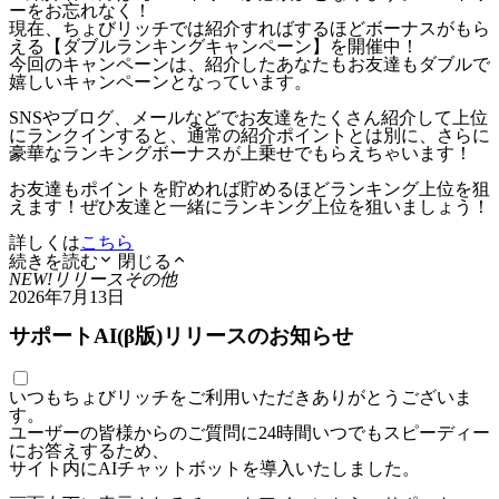
ーをお忘れなく！
現在、ちょびリッチでは紹介すればするほどボーナスがもら
える【ダブルランキングキャンペーン】を開催中！
今回のキャンペーンは、紹介したあなたもお友達もダブルで
嬉しいキャンペーンとなっています。
SNSやブログ、メールなどでお友達をたくさん紹介して上位
にランクインすると、通常の紹介ポイントとは別に、さらに
豪華なランキングボーナスが上乗せでもらえちゃいます！
お友達もポイントを貯めれば貯めるほどランキング上位を狙
えます！ぜひ友達と一緒にランキング上位を狙いましょう！
詳しくは
こちら
続きを読む
閉じる
NEW!
リリース
その他
2026年7月13日
サポートAI(β版)リリースのお知らせ
いつもちょびリッチをご利用いただきありがとうございま
す。
ユーザーの皆様からのご質問に24時間いつでもスピーディー
にお答えするため、
サイト内にAIチャットボットを導入いたしました。