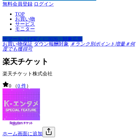
無料会員登録
ログイン
TOP
お買い物
サービス
モニター
サマーちょび宝くじ2026：対象広告
お買い物保証
ダウン報酬対象
＃ランク別ポイント増量
＃何
度でも獲得可
楽天チケット
楽天チケット株式会社
0
（
0 件
）
ホーム画面に追加