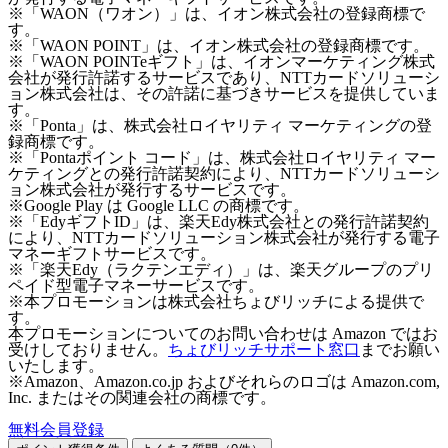
※「WAON（ワオン）」は、イオン株式会社の登録商標で
す。
※「WAON POINT」は、イオン株式会社の登録商標です。
※「WAON POINTeギフト」は、イオンマーケティング株式
会社が発行許諾するサービスであり、NTTカードソリューシ
ョン株式会社は、その許諾に基づきサービスを提供していま
す。
※「Ponta」は、株式会社ロイヤリティ マーケティングの登
録商標です。
※「Pontaポイント コード」は、株式会社ロイヤリティ マー
ケティングとの発行許諾契約により、NTTカードソリューシ
ョン株式会社が発行するサービスです。
※Google Play は Google LLC の商標です。
※「EdyギフトID」は、楽天Edy株式会社との発行許諾契約
により、NTTカードソリューション株式会社が発行する電子
マネーギフトサービスです。
※「楽天Edy（ラクテンエディ）」は、楽天グループのプリ
ペイド型電子マネーサービスです。
※本プロモーションは株式会社ちょびリッチによる提供で
す。
本プロモーションについてのお問い合わせは Amazon ではお
受けしておりません。
ちょびリッチサポート窓口
までお願い
いたします。
※Amazon、Amazon.co.jp およびそれらのロゴは Amazon.com,
Inc. またはその関連会社の商標です。
無料会員登録