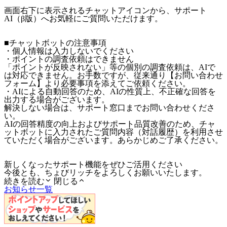
画面右下に表示されるチャットアイコンから、サポート
AI（β版）へお気軽にご質問いただけます。
■チャットボットの注意事項
・個人情報は入力しないでください
・ポイントの調査依頼はできません
「ポイントが反映されない」等の個別の調査依頼は、AIで
は対応できません。お手数ですが、従来通り【お問い合わせ
フォーム】より必要事項を添えてご依頼ください。
・AIによる自動回答のため、AIの性質上、不正確な回答を
出力する場合がございます。
解決しない場合は、サポート窓口までお問い合わせくださ
い。
AIの回答精度の向上およびサポート品質改善のため、チャ
ットボットに入力されたご質問内容（対話履歴）を利用させ
ていただく場合がございます。あらかじめご了承ください。
新しくなったサポート機能をぜひご活用ください
今後とも、ちょびリッチをよろしくお願いいたします。
続きを読む
閉じる
お知らせ一覧