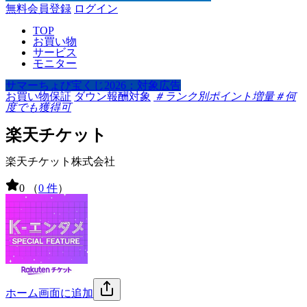
無料会員登録
ログイン
TOP
お買い物
サービス
モニター
サマーちょび宝くじ2026：対象広告
お買い物保証
ダウン報酬対象
＃ランク別ポイント増量
＃何
度でも獲得可
楽天チケット
楽天チケット株式会社
0
（
0 件
）
ホーム画面に追加