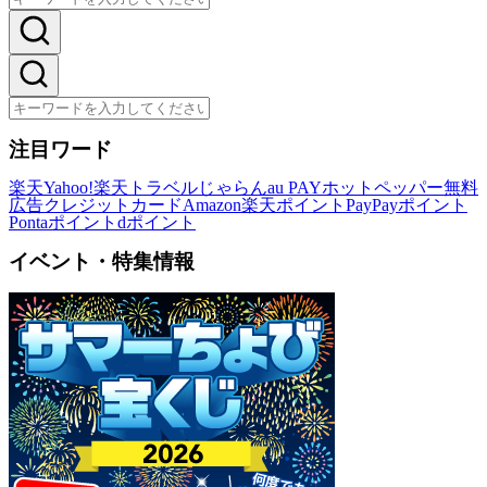
注目ワード
楽天
Yahoo!
楽天トラベル
じゃらん
au PAY
ホットペッパー
無料
広告
クレジットカード
Amazon
楽天ポイント
PayPayポイント
Pontaポイント
dポイント
イベント・特集情報