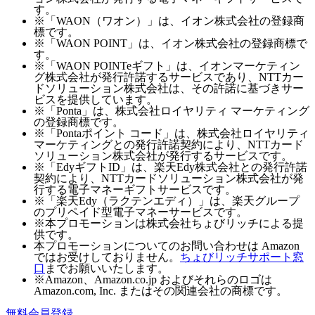
す。
※「WAON（ワオン）」は、イオン株式会社の登録商
標です。
※「WAON POINT」は、イオン株式会社の登録商標で
す。
※「WAON POINTeギフト」は、イオンマーケティン
グ株式会社が発行許諾するサービスであり、NTTカー
ドソリューション株式会社は、その許諾に基づきサー
ビスを提供しています。
※「Ponta」は、株式会社ロイヤリティ マーケティング
の登録商標です。
※「Pontaポイント コード」は、株式会社ロイヤリティ
マーケティングとの発行許諾契約により、NTTカード
ソリューション株式会社が発行するサービスです。
※「EdyギフトID」は、楽天Edy株式会社との発行許諾
契約により、NTTカードソリューション株式会社が発
行する電子マネーギフトサービスです。
※「楽天Edy（ラクテンエディ）」は、楽天グループ
のプリペイド型電子マネーサービスです。
※本プロモーションは株式会社ちょびリッチによる提
供です。
本プロモーションについてのお問い合わせは Amazon
ではお受けしておりません。
ちょびリッチサポート窓
口
までお願いいたします。
※Amazon、Amazon.co.jp およびそれらのロゴは
Amazon.com, Inc. またはその関連会社の商標です。
無料会員登録