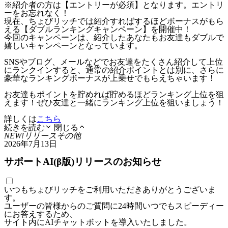
※紹介者の方は【エントリーが必須】となります。エントリ
ーをお忘れなく！
現在、ちょびリッチでは紹介すればするほどボーナスがもら
える【ダブルランキングキャンペーン】を開催中！
今回のキャンペーンは、紹介したあなたもお友達もダブルで
嬉しいキャンペーンとなっています。
SNSやブログ、メールなどでお友達をたくさん紹介して上位
にランクインすると、通常の紹介ポイントとは別に、さらに
豪華なランキングボーナスが上乗せでもらえちゃいます！
お友達もポイントを貯めれば貯めるほどランキング上位を狙
えます！ぜひ友達と一緒にランキング上位を狙いましょう！
詳しくは
こちら
続きを読む
閉じる
NEW!
リリース
その他
2026年7月13日
サポートAI(β版)リリースのお知らせ
いつもちょびリッチをご利用いただきありがとうございま
す。
ユーザーの皆様からのご質問に24時間いつでもスピーディー
にお答えするため、
サイト内にAIチャットボットを導入いたしました。