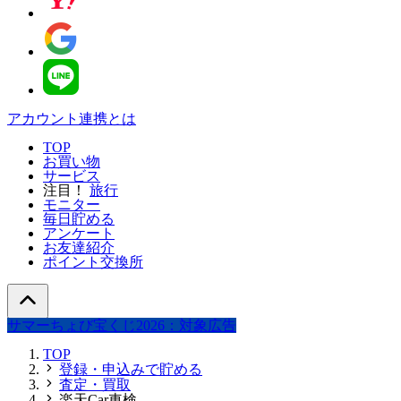
アカウント連携とは
TOP
お買い物
サービス
注目！
旅行
モニター
毎日貯める
アンケート
お友達紹介
ポイント交換所
サマーちょび宝くじ2026：対象広告
TOP
登録・申込みで貯める
査定・買取
楽天Car車検