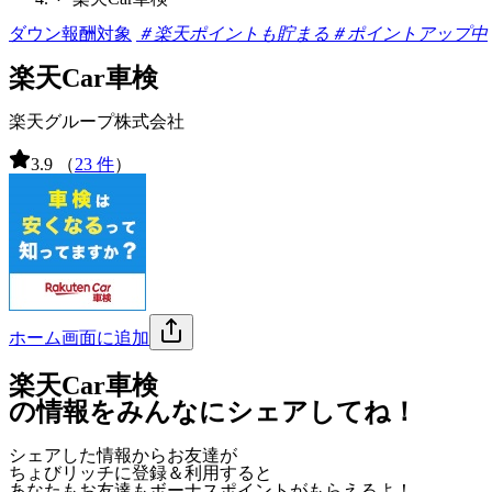
ダウン報酬対象
＃楽天ポイントも貯まる
＃ポイントアップ中
楽天Car車検
楽天グループ株式会社
3.9
（
23 件
）
ホーム画面に追加
楽天Car車検
の情報をみんなにシェアしてね！
シェアした情報からお友達が
ちょびリッチに登録＆利用すると
あなたもお友達も
ボーナスポイント
がもらえるよ！