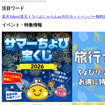
注目ワード
楽天
Yahoo!
楽天トラベル
じゃらん
au PAY
ホットペッパー
無料
イベント・特集情報