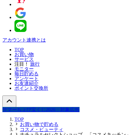
アカウント連携とは
TOP
お買い物
サービス
注目！
旅行
モニター
毎日貯める
アンケート
お友達紹介
ポイント交換所
サマーちょび宝くじ2026：対象広告
TOP
お買い物で貯める
コスメ・ビューティ
ナチュラルセレクトショップ 「コスメキッチン」