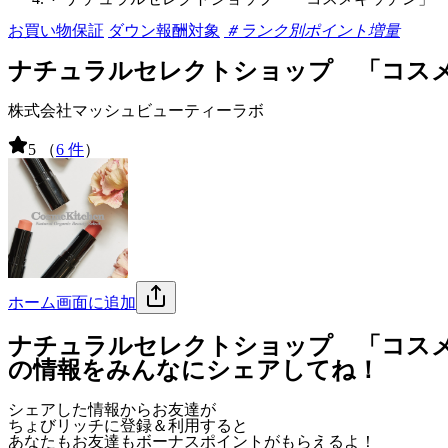
お買い物保証
ダウン報酬対象
＃ランク別ポイント増量
ナチュラルセレクトショップ 「コス
株式会社マッシュビューティーラボ
5
（
6 件
）
ホーム画面に追加
ナチュラルセレクトショップ 「コス
の情報をみんなにシェアしてね！
シェアした情報からお友達が
ちょびリッチに登録＆利用すると
あなたもお友達も
ボーナスポイント
がもらえるよ！