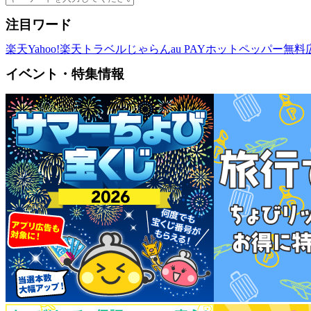
注目ワード
楽天
Yahoo!
楽天トラベル
じゃらん
au PAY
ホットペッパー
無料
イベント・特集情報