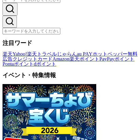
注目ワード
楽天
Yahoo!
楽天トラベル
じゃらん
au PAY
ホットペッパー
無料
広告
クレジットカード
Amazon
楽天ポイント
PayPayポイント
Pontaポイント
dポイント
イベント・特集情報