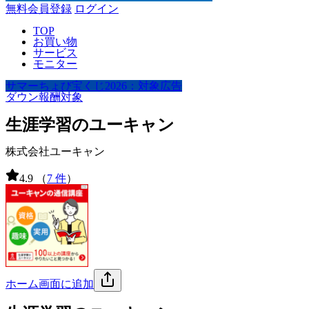
無料会員登録
ログイン
TOP
お買い物
サービス
モニター
サマーちょび宝くじ2026：対象広告
ダウン報酬対象
生涯学習のユーキャン
株式会社ユーキャン
4.9
（
7 件
）
ホーム画面に追加