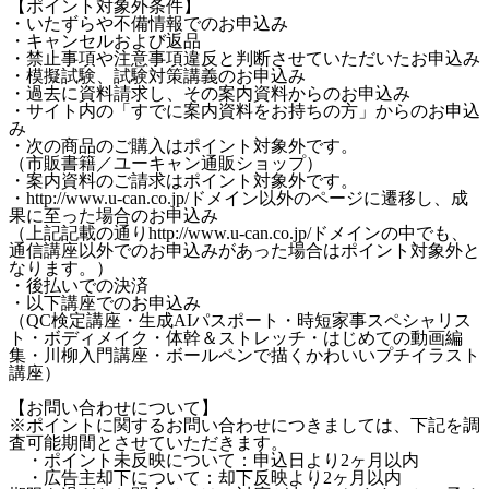
【ポイント対象外条件】
・いたずらや不備情報でのお申込み
・キャンセルおよび返品
・禁止事項や注意事項違反と判断させていただいたお申込み
・模擬試験、試験対策講義のお申込み
・過去に資料請求し、その案内資料からのお申込み
・サイト内の「すでに案内資料をお持ちの方」からのお申込
み
・次の商品のご購入はポイント対象外です。
（市販書籍／ユーキャン通販ショップ）
・案内資料のご請求はポイント対象外です。
・http://www.u-can.co.jp/ドメイン以外のページに遷移し、成
果に至った場合のお申込み
（上記記載の通りhttp://www.u-can.co.jp/ドメインの中でも、
通信講座以外でのお申込みがあった場合はポイント対象外と
なります。）
・後払いでの決済
・以下講座でのお申込み
（QC検定講座・生成AIパスポート・時短家事スペシャリス
ト・ボディメイク・体幹＆ストレッチ・はじめての動画編
集・川柳入門講座・ボールペンで描くかわいいプチイラスト
講座）
【お問い合わせについて】
※ポイントに関するお問い合わせにつきましては、下記を調
査可能期間とさせていただきます。
・ポイント未反映について：申込日より2ヶ月以内
・広告主却下について：却下反映より2ヶ月以内