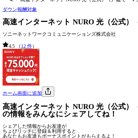
ダウン報酬対象
高速インターネット NURO 光（公式
ソニーネットワークコミュニケーションズ株式会社
4.5
（
12 件
）
ホーム画面に追加
高速インターネット NURO 光（公式
の情報をみんなにシェアしてね！
シェアした情報からお友達が
ちょびリッチに登録＆利用すると
あなたもお友達も
ボーナスポイント
がもらえるよ！