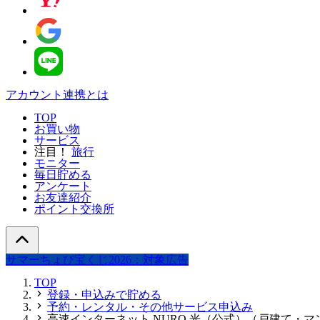
アカウント連携とは
TOP
お買い物
サービス
注目！
旅行
モニター
毎日貯める
アンケート
お友達紹介
ポイント交換所
サマーちょび宝くじ2026：対象広告
TOP
登録・申込みで貯める
予約・レンタル・その他サービス申込み
高速インターネット NURO 光（公式）（戸建て・マ