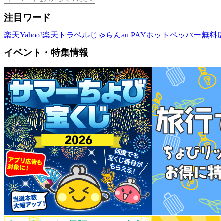
注目ワード
楽天
Yahoo!
楽天トラベル
じゃらん
au PAY
ホットペッパー
無料
イベント・特集情報