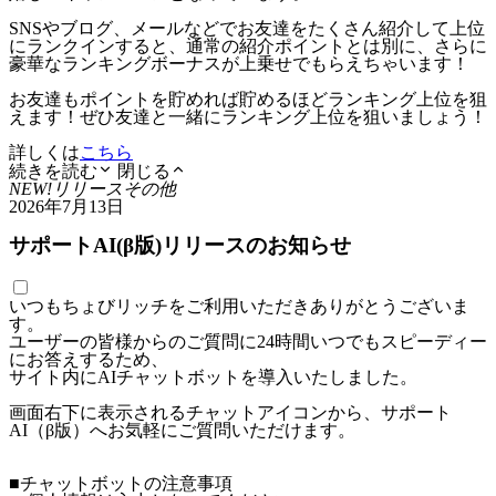
SNSやブログ、メールなどでお友達をたくさん紹介して上位
にランクインすると、通常の紹介ポイントとは別に、さらに
豪華なランキングボーナスが上乗せでもらえちゃいます！
お友達もポイントを貯めれば貯めるほどランキング上位を狙
えます！ぜひ友達と一緒にランキング上位を狙いましょう！
詳しくは
こちら
続きを読む
閉じる
NEW!
リリース
その他
2026年7月13日
サポートAI(β版)リリースのお知らせ
いつもちょびリッチをご利用いただきありがとうございま
す。
ユーザーの皆様からのご質問に24時間いつでもスピーディー
にお答えするため、
サイト内にAIチャットボットを導入いたしました。
画面右下に表示されるチャットアイコンから、サポート
AI（β版）へお気軽にご質問いただけます。
■チャットボットの注意事項