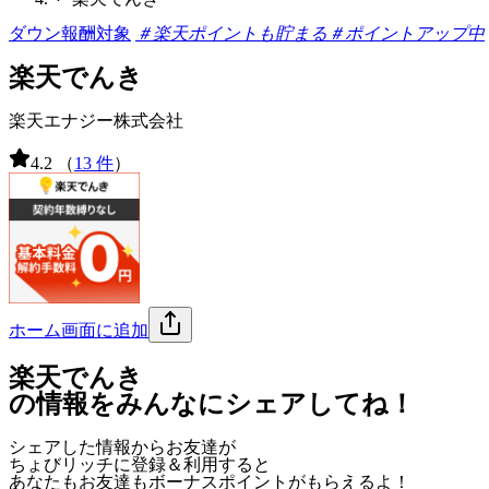
ダウン報酬対象
＃楽天ポイントも貯まる
＃ポイントアップ中
楽天でんき
楽天エナジー株式会社
4.2
（
13 件
）
ホーム画面に追加
楽天でんき
の情報をみんなにシェアしてね！
シェアした情報からお友達が
ちょびリッチに登録＆利用すると
あなたもお友達も
ボーナスポイント
がもらえるよ！