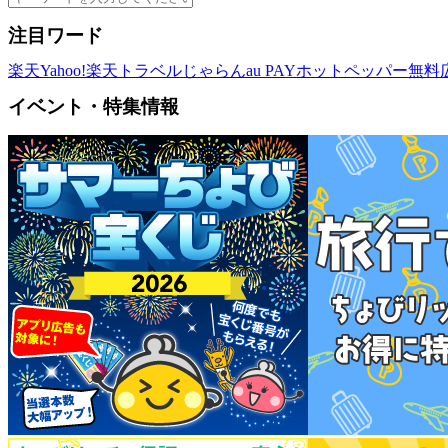
注目ワード
楽天
Yahoo!
楽天トラベル
じゃらん
au PAY
ホットペッパー
無料
イベント・特集情報