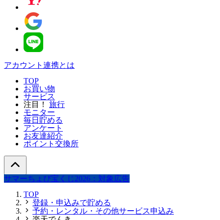
アカウント連携とは
TOP
お買い物
サービス
注目！
旅行
モニター
毎日貯める
アンケート
お友達紹介
ポイント交換所
サマーちょび宝くじ2026：対象広告
TOP
登録・申込みで貯める
予約・レンタル・その他サービス申込み
楽天でんき