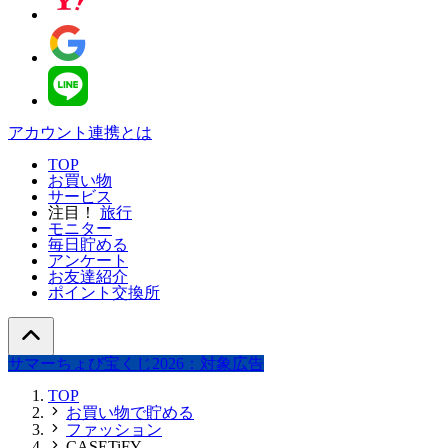
アカウント連携とは
TOP
お買い物
サービス
注目！
旅行
モニター
毎日貯める
アンケート
お友達紹介
ポイント交換所
サマーちょび宝くじ2026：対象広告
TOP
お買い物で貯める
ファッション
CASETiFY