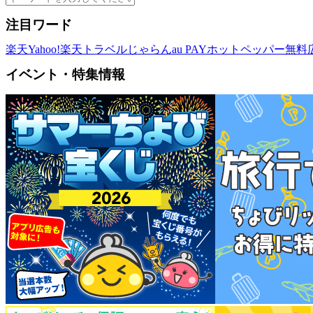
注目ワード
楽天
Yahoo!
楽天トラベル
じゃらん
au PAY
ホットペッパー
無料
イベント・特集情報