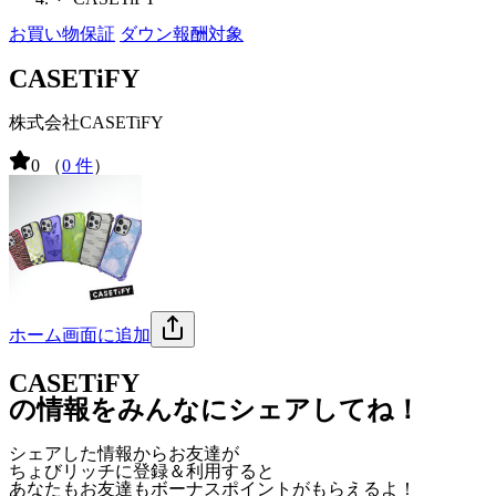
お買い物保証
ダウン報酬対象
CASETiFY
株式会社CASETiFY
0
（
0 件
）
ホーム画面に追加
CASETiFY
の情報をみんなにシェアしてね！
シェアした情報からお友達が
ちょびリッチに登録＆利用すると
あなたもお友達も
ボーナスポイント
がもらえるよ！