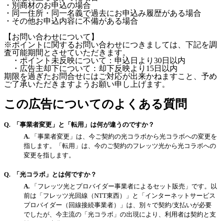
・別商材のお申込の場合
・同一住所・同一名義で過去にお申込み履歴がある場合
・その他お申込内容に不備がある場合
【お問い合わせについて】
※ポイントに関するお問い合わせにつきましては、下記を調
査可能期間とさせていただきます。
・ポイント未反映について：申込日より30日以内
・広告主却下について：却下反映より15日以内
期限を過ぎたお問合せにはご対応が出来かねますこと、予め
ご了承いただきますようお願い申し上げます。
この広告についてのよくある質問
「事業者変更」と「転用」は何が違うのですか？
「事業者変更」は、今ご契約の光コラボから光コラボへの変更を
指します。「転用」は、今のご契約のフレッツ光から光コラボへの
変更を指します。
「光コラボ」とは何ですか？
「フレッツ光とプロバイダー事業者によるセット販売」です。以
前は「フレッツ光回線（NTT東西）」と「インターネットサービス
プロバイダー（回線接続事業者）」は、別々で契約/支払いが必要
でしたが、今主流の「光コラボ」の出現により、利用者は契約と支