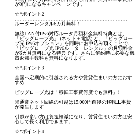
が0円になるキャンペーンです。
☆*ポイント2
……………………………………………………………
ルーターレンタル6カ月無料！
無線LAN付IPv6対応ルータ月額料金無料特典とは、
「ビッグローブ光」 (ネット＋電話) と、「ビッグロー
ブ光 IPv6オプション」を同時にお申込み頂くことで、
「ビッグローブ光 IPv6ルーターレンタル」の月額料金
が6カ月無料になる特典です。さらに解約時に必要な機
器返却手数料も無料になります。
☆*ポイント3
……………………………………………………………
全国へ定期的に引越される方や賃貸住まいの方におす
すめ
ビッグローブ光は「移転工事費何度でも無料」!
※通常ネット回線の引越は15,000円前後の移転工事費
が発生します
引越が多い方は負担軽減になり、賃貸住まいの方は安
心して長く利用できます。
☆*ポイント4
……………………………………………………………