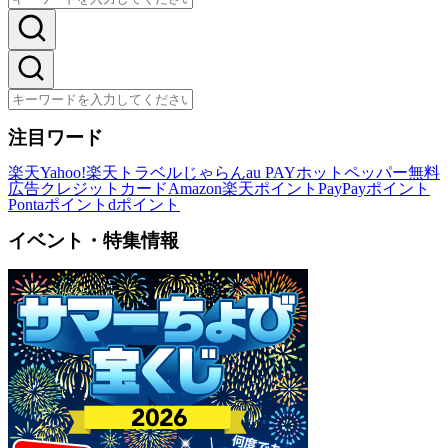
注目ワード
楽天
Yahoo!
楽天トラベル
じゃらん
au PAY
ホットペッパー
無料
広告
クレジットカード
Amazon
楽天ポイント
PayPayポイント
Pontaポイント
dポイント
イベント・特集情報