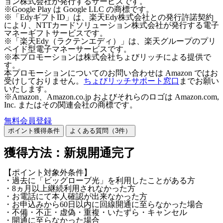
ョン株式会社が発行するサービスです。
※Google Play は Google LLC の商標です。
※「EdyギフトID」は、楽天Edy株式会社との発行許諾契約
により、NTTカードソリューション株式会社が発行する電子
マネーギフトサービスです。
※「楽天Edy（ラクテンエディ）」は、楽天グループのプリ
ペイド型電子マネーサービスです。
※本プロモーションは株式会社ちょびリッチによる提供で
す。
本プロモーションについてのお問い合わせは Amazon ではお
受けしておりません。
ちょびリッチサポート窓口
までお願い
いたします。
※Amazon、Amazon.co.jp およびそれらのロゴは Amazon.com,
Inc. またはその関連会社の商標です。
無料会員登録
ポイント獲得条件
よくある質問（
3
件）
獲得方法：新規開通完了
【ポイント対象外条件】
・過去に「ビッグローブ光」を利用したことがある方
・8ヵ月以上継続利用されなかった方
・お電話にて本人確認が出来なかった方
・お申込みから60日以内に回線開通に至らなかった場合
・不備・不正・虚偽・重複・いたずら・キャンセル
・開通に至らなかった場合