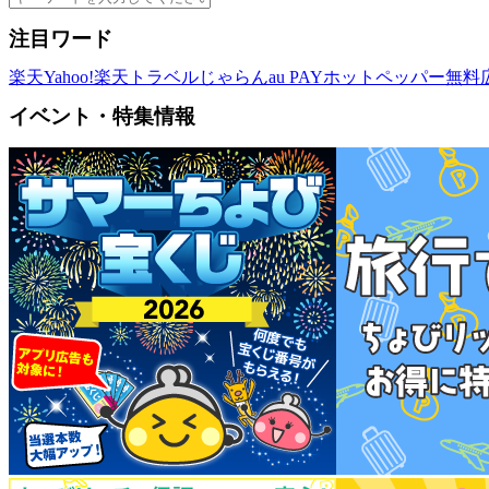
注目ワード
楽天
Yahoo!
楽天トラベル
じゃらん
au PAY
ホットペッパー
無料
イベント・特集情報