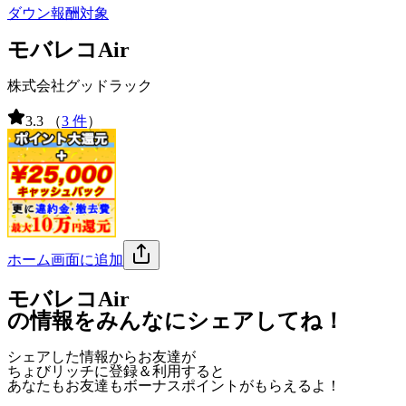
ダウン報酬対象
モバレコAir
株式会社グッドラック
3.3
（
3 件
）
ホーム画面に追加
モバレコAir
の情報をみんなにシェアしてね！
シェアした情報からお友達が
ちょびリッチに登録＆利用すると
あなたもお友達も
ボーナスポイント
がもらえるよ！