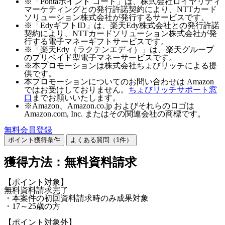
※「Pontaポイント コード」は、株式会社ロイヤリティ
マーケティングとの発行許諾契約により、NTTカード
ソリューション株式会社が発行するサービスです。
※「EdyギフトID」は、楽天Edy株式会社との発行許諾
契約により、NTTカードソリューション株式会社が発
行する電子マネーギフトサービスです。
※「楽天Edy（ラクテンエディ）」は、楽天グループ
のプリペイド型電子マネーサービスです。
※本プロモーションは株式会社ちょびリッチによる提
供です。
本プロモーションについてのお問い合わせは Amazon
ではお受けしておりません。
ちょびリッチサポート窓
口
までお願いいたします。
※Amazon、Amazon.co.jp およびそれらのロゴは
Amazon.com, Inc. またはその関連会社の商標です。
無料会員登録
ポイント獲得条件
よくある質問（
1
件）
獲得方法：無料資料請求
【ポイント対象】
無料資料請求完了
・本案件の初回資料請求時のみ成果対象
・17～25歳の方
【ポイント対象外】