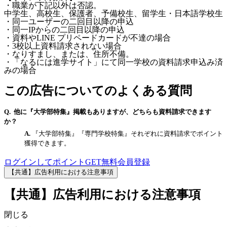
・職業が下記以外は否認。
中学生、高校生、保護者、予備校生、留学生・日本語学校生
・同一ユーザーの二回目以降の申込
・同一IPからの二回目以降の申込
・資料やLINE プリペードカードが不達の場合
・3校以上資料請求されない場合
・なりすまし、または、住所不備。
・「なるには進学サイト」にて同一学校の資料請求申込み済
みの場合
この広告についてのよくある質問
他に『大学部特集』掲載もありますが、どちらも資料請求できます
か？
『大学部特集』『専門学校特集』それぞれに資料請求でポイント
獲得できます。
ログインしてポイントGET
無料会員登録
【共通】広告利用における注意事項
【共通】広告利用における注意事項
閉じる