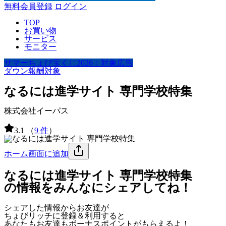
無料会員登録
ログイン
TOP
お買い物
サービス
モニター
サマーちょび宝くじ2026：対象広告
ダウン報酬対象
なるには進学サイト 専門学校特集
株式会社イーパス
3.1
（
9 件
）
ホーム画面に追加
なるには進学サイト 専門学校特集
の情報をみんなにシェアしてね！
シェアした情報からお友達が
ちょびリッチに登録＆利用すると
あなたもお友達も
ボーナスポイント
がもらえるよ！