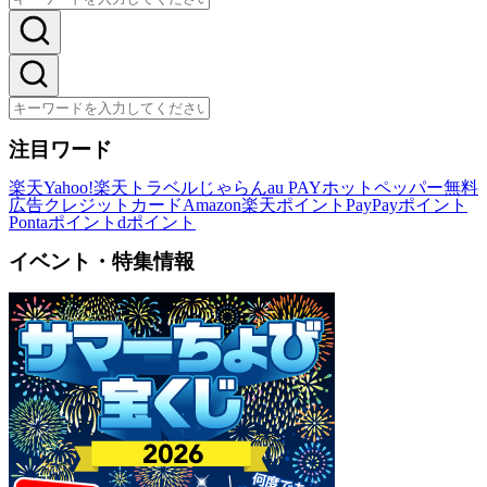
注目ワード
楽天
Yahoo!
楽天トラベル
じゃらん
au PAY
ホットペッパー
無料
広告
クレジットカード
Amazon
楽天ポイント
PayPayポイント
Pontaポイント
dポイント
イベント・特集情報