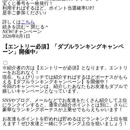
宝くじ番号を一枚発行！
利用すればするほど、ポイント当選確率UP⤴
是非ご参加ください♪
詳しくは
こちら
続きを読む
閉じる
NEW!
キャンペーン
2026年8月1日
【エントリー必須】「ダブルランキングキャンペ
ーン」開催中♪
※紹介者の方は【エントリーが必須】となります。エントリ
ーをお忘れなく！
現在、ちょびリッチでは紹介すればするほどボーナスがもら
える【ダブルランキングキャンペーン】を開催中！
今回のキャンペーンは、紹介したあなたもお友達もダブルで
嬉しいキャンペーンとなっています。
SNSやブログ、メールなどでお友達をたくさん紹介して上位
にランクインすると、通常の紹介ポイントとは別に、さらに
豪華なランキングボーナスが上乗せでもらえちゃいます！
お友達もポイントを貯めれば貯めるほどランキング上位を狙
えます！ぜひ友達と一緒にランキング上位を狙いましょう！