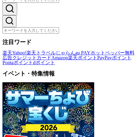
注目ワード
楽天
Yahoo!
楽天トラベル
じゃらん
au PAY
ホットペッパー
無料
広告
クレジットカード
Amazon
楽天ポイント
PayPayポイント
Pontaポイント
dポイント
イベント・特集情報