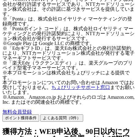
会社が発行許諾するサービスであり、NTTカードソリューシ
ョン株式会社は、その許諾に基づきサービスを提供していま
す。
※「Ponta」は、株式会社ロイヤリティ マーケティングの登
録商標です。
※「Pontaポイント コード」は、株式会社ロイヤリティ マー
ケティングとの発行許諾契約により、NTTカードソリューシ
ョン株式会社が発行するサービスです。
※Google Play は Google LLC の商標です。
※「EdyギフトID」は、楽天Edy株式会社との発行許諾契約
により、NTTカードソリューション株式会社が発行する電子
マネーギフトサービスです。
※「楽天Edy（ラクテンエディ）」は、楽天グループのプリ
ペイド型電子マネーサービスです。
※本プロモーションは株式会社ちょびリッチによる提供で
す。
本プロモーションについてのお問い合わせは Amazon ではお
受けしておりません。
ちょびリッチサポート窓口
までお願い
いたします。
※Amazon、Amazon.co.jp およびそれらのロゴは Amazon.com,
Inc. またはその関連会社の商標です。
無料会員登録
ポイント獲得条件
よくある質問（
0
件）
獲得方法：WEB申込後、90日以内にウ