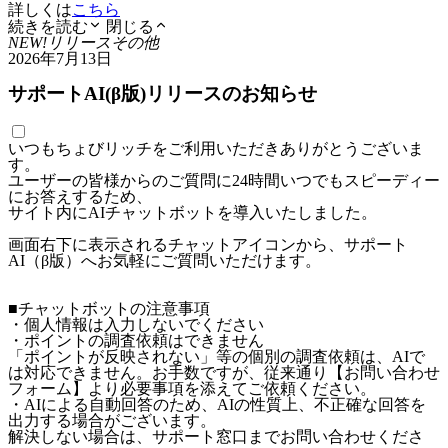
詳しくは
こちら
続きを読む
閉じる
NEW!
リリース
その他
2026年7月13日
サポートAI(β版)リリースのお知らせ
いつもちょびリッチをご利用いただきありがとうございま
す。
ユーザーの皆様からのご質問に24時間いつでもスピーディー
にお答えするため、
サイト内にAIチャットボットを導入いたしました。
画面右下に表示されるチャットアイコンから、サポート
AI（β版）へお気軽にご質問いただけます。
■チャットボットの注意事項
・個人情報は入力しないでください
・ポイントの調査依頼はできません
「ポイントが反映されない」等の個別の調査依頼は、AIで
は対応できません。お手数ですが、従来通り【お問い合わせ
フォーム】より必要事項を添えてご依頼ください。
・AIによる自動回答のため、AIの性質上、不正確な回答を
出力する場合がございます。
解決しない場合は、サポート窓口までお問い合わせくださ