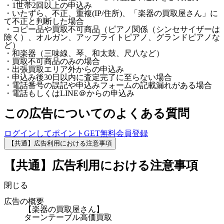
・1世帯2回以上の申込み
・いたずら、不正、重複(IP/住所)、「楽器の買取屋さん」に
て不正と判断した場合
・コピー品や買取不可商品（ピアノ関係（シンセサイザーは
除く）、オルガン、アップライトピアノ、グランドピアノな
ど）
・和楽器（三味線、琴、和太鼓、尺八など）
・買取不可商品のみの場合
・出張買取エリア外からの申込み
・申込み後30日以内に査定完了に至らない場合
・電話番号の誤記や申込みフォームの記載漏れがある場合
・電話もしくはLINE＠からの申込み
この広告についてのよくある質問
ログインしてポイントGET
無料会員登録
【共通】広告利用における注意事項
【共通】広告利用における注意事項
閉じる
広告の概要
【楽器の買取屋さん】
ターンテーブル高価買取