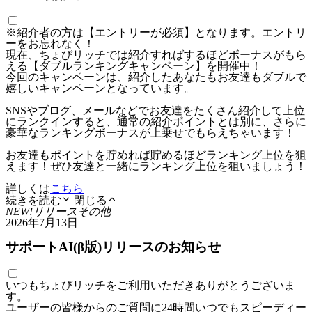
※紹介者の方は【エントリーが必須】となります。エントリ
ーをお忘れなく！
現在、ちょびリッチでは紹介すればするほどボーナスがもら
える【ダブルランキングキャンペーン】を開催中！
今回のキャンペーンは、紹介したあなたもお友達もダブルで
嬉しいキャンペーンとなっています。
SNSやブログ、メールなどでお友達をたくさん紹介して上位
にランクインすると、通常の紹介ポイントとは別に、さらに
豪華なランキングボーナスが上乗せでもらえちゃいます！
お友達もポイントを貯めれば貯めるほどランキング上位を狙
えます！ぜひ友達と一緒にランキング上位を狙いましょう！
詳しくは
こちら
続きを読む
閉じる
NEW!
リリース
その他
2026年7月13日
サポートAI(β版)リリースのお知らせ
いつもちょびリッチをご利用いただきありがとうございま
す。
ユーザーの皆様からのご質問に24時間いつでもスピーディー