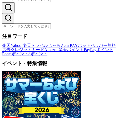
注目ワード
楽天
Yahoo!
楽天トラベル
じゃらん
au PAY
ホットペッパー
無料
広告
クレジットカード
Amazon
楽天ポイント
PayPayポイント
Pontaポイント
dポイント
イベント・特集情報