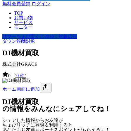
無料会員登録
ログイン
TOP
お買い物
サービス
モニター
サマーちょび宝くじ2026：対象広告
ダウン報酬対象
DJ機材買取
株式会社GRACE
0
（
0 件
）
ホーム画面に追加
DJ機材買取
の情報をみんなにシェアしてね！
シェアした情報からお友達が
ちょびリッチに登録＆利用すると
あなたもお友達も
ボーナスポイント
がもらえるよ！