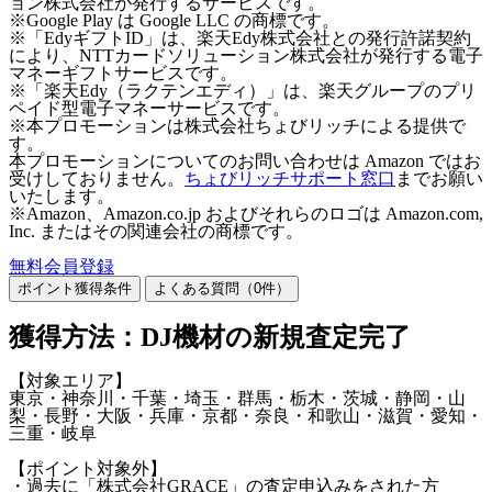
ョン株式会社が発行するサービスです。
※Google Play は Google LLC の商標です。
※「EdyギフトID」は、楽天Edy株式会社との発行許諾契約
により、NTTカードソリューション株式会社が発行する電子
マネーギフトサービスです。
※「楽天Edy（ラクテンエディ）」は、楽天グループのプリ
ペイド型電子マネーサービスです。
※本プロモーションは株式会社ちょびリッチによる提供で
す。
本プロモーションについてのお問い合わせは Amazon ではお
受けしておりません。
ちょびリッチサポート窓口
までお願い
いたします。
※Amazon、Amazon.co.jp およびそれらのロゴは Amazon.com,
Inc. またはその関連会社の商標です。
無料会員登録
ポイント獲得条件
よくある質問（
0
件）
獲得方法：DJ機材の新規査定完了
【対象エリア】
東京・神奈川・千葉・埼玉・群馬・栃木・茨城・静岡・山
梨・長野・大阪・兵庫・京都・奈良・和歌山・滋賀・愛知・
三重・岐阜
【ポイント対象外】
・過去に「株式会社GRACE」の査定申込みをされた方