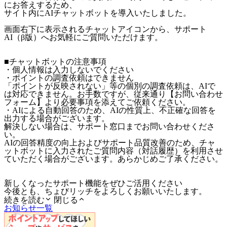
にお答えするため、
サイト内にAIチャットボットを導入いたしました。
画面右下に表示されるチャットアイコンから、サポート
AI（β版）へお気軽にご質問いただけます。
■チャットボットの注意事項
・個人情報は入力しないでください
・ポイントの調査依頼はできません
「ポイントが反映されない」等の個別の調査依頼は、AIで
は対応できません。お手数ですが、従来通り【お問い合わせ
フォーム】より必要事項を添えてご依頼ください。
・AIによる自動回答のため、AIの性質上、不正確な回答を
出力する場合がございます。
解決しない場合は、サポート窓口までお問い合わせくださ
い。
AIの回答精度の向上およびサポート品質改善のため、チャ
ットボットに入力されたご質問内容（対話履歴）を利用させ
ていただく場合がございます。あらかじめご了承ください。
新しくなったサポート機能をぜひご活用ください
今後とも、ちょびリッチをよろしくお願いいたします。
続きを読む
閉じる
お知らせ一覧