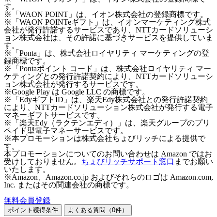
す。
※「WAON POINT」は、イオン株式会社の登録商標です。
※「WAON POINTeギフト」は、イオンマーケティング株式
会社が発行許諾するサービスであり、NTTカードソリューシ
ョン株式会社は、その許諾に基づきサービスを提供していま
す。
※「Ponta」は、株式会社ロイヤリティ マーケティングの登
録商標です。
※「Pontaポイント コード」は、株式会社ロイヤリティ マー
ケティングとの発行許諾契約により、NTTカードソリューシ
ョン株式会社が発行するサービスです。
※Google Play は Google LLC の商標です。
※「EdyギフトID」は、楽天Edy株式会社との発行許諾契約
により、NTTカードソリューション株式会社が発行する電子
マネーギフトサービスです。
※「楽天Edy（ラクテンエディ）」は、楽天グループのプリ
ペイド型電子マネーサービスです。
※本プロモーションは株式会社ちょびリッチによる提供で
す。
本プロモーションについてのお問い合わせは Amazon ではお
受けしておりません。
ちょびリッチサポート窓口
までお願い
いたします。
※Amazon、Amazon.co.jp およびそれらのロゴは Amazon.com,
Inc. またはその関連会社の商標です。
無料会員登録
ポイント獲得条件
よくある質問（
0
件）