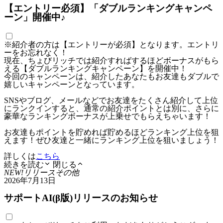
【エントリー必須】「ダブルランキングキャンペ
ーン」開催中♪
※紹介者の方は【エントリーが必須】となります。エントリ
ーをお忘れなく！
現在、ちょびリッチでは紹介すればするほどボーナスがもら
える【ダブルランキングキャンペーン】を開催中！
今回のキャンペーンは、紹介したあなたもお友達もダブルで
嬉しいキャンペーンとなっています。
SNSやブログ、メールなどでお友達をたくさん紹介して上位
にランクインすると、通常の紹介ポイントとは別に、さらに
豪華なランキングボーナスが上乗せでもらえちゃいます！
お友達もポイントを貯めれば貯めるほどランキング上位を狙
えます！ぜひ友達と一緒にランキング上位を狙いましょう！
詳しくは
こちら
続きを読む
閉じる
NEW!
リリース
その他
2026年7月13日
サポートAI(β版)リリースのお知らせ