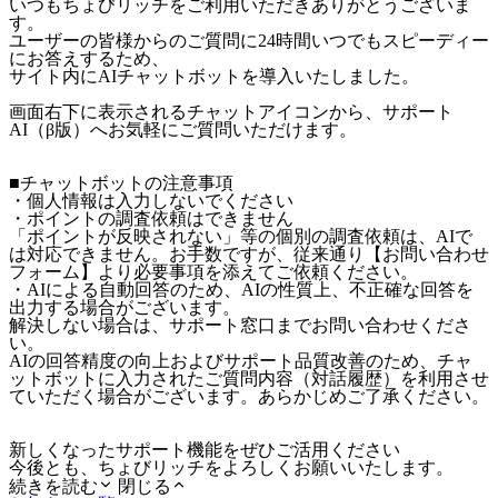
いつもちょびリッチをご利用いただきありがとうございま
す。
ユーザーの皆様からのご質問に24時間いつでもスピーディー
にお答えするため、
サイト内にAIチャットボットを導入いたしました。
画面右下に表示されるチャットアイコンから、サポート
AI（β版）へお気軽にご質問いただけます。
■チャットボットの注意事項
・個人情報は入力しないでください
・ポイントの調査依頼はできません
「ポイントが反映されない」等の個別の調査依頼は、AIで
は対応できません。お手数ですが、従来通り【お問い合わせ
フォーム】より必要事項を添えてご依頼ください。
・AIによる自動回答のため、AIの性質上、不正確な回答を
出力する場合がございます。
解決しない場合は、サポート窓口までお問い合わせくださ
い。
AIの回答精度の向上およびサポート品質改善のため、チャ
ットボットに入力されたご質問内容（対話履歴）を利用させ
ていただく場合がございます。あらかじめご了承ください。
新しくなったサポート機能をぜひご活用ください
今後とも、ちょびリッチをよろしくお願いいたします。
続きを読む
閉じる