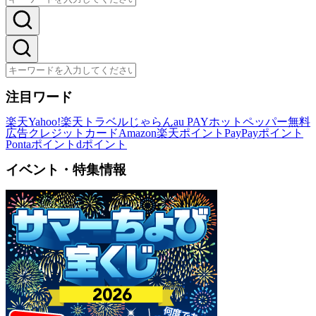
注目ワード
楽天
Yahoo!
楽天トラベル
じゃらん
au PAY
ホットペッパー
無料
広告
クレジットカード
Amazon
楽天ポイント
PayPayポイント
Pontaポイント
dポイント
イベント・特集情報