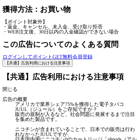
獲得方法：お買い物
【ポイント対象外】
・返金、キャンセル、未入金、受け取り拒否
・WEB注文後、30日以内の入金確認ができない場合
この広告についてのよくある質問
ログインしてポイントGET
無料会員登録
【共通】広告利用における注意事項
【共通】広告利用における注意事項
閉じる
広告の概要
アメリカで業界シェア75%を獲得した電子タバコ
JUUL（ジュール）をご存知ですか？
販売の規制が入るなど、社会問題に発展するまで注目
を集めた製品です。
ニコチンが含まれていることで、日本での販売は行わ
れなかったJUULですが、
日本国内用にニコチン0のカートリッジ「altpods（アル