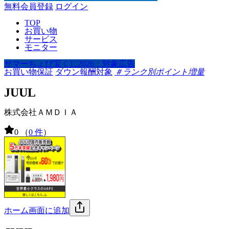
無料会員登録
ログイン
TOP
お買い物
サービス
モニター
サマーちょび宝くじ2026：対象広告
お買い物保証
ダウン報酬対象
＃ランク別ポイント増量
JUUL
株式会社ＡＭＤＩＡ
0
（
0 件
）
ホーム画面に追加