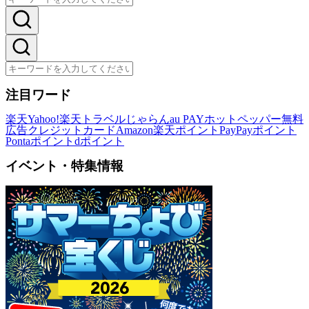
注目ワード
楽天
Yahoo!
楽天トラベル
じゃらん
au PAY
ホットペッパー
無料
広告
クレジットカード
Amazon
楽天ポイント
PayPayポイント
Pontaポイント
dポイント
イベント・特集情報