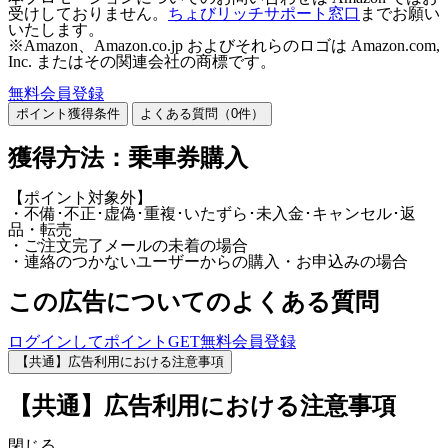
受けしておりません。
ちょびリッチサポート窓口
までお願い
いたします。
※Amazon、Amazon.co.jp およびそれらのロゴは Amazon.com,
Inc. またはその関連会社の商標です。
無料会員登録
ポイント獲得条件
よくある質問（
0
件）
獲得方法：乗車券購入
【ポイント対象外】
・不備･不正･虚偽･重複･いたずら･未入金･キャンセル･返
品・転売
・ご注文完了メールの未着の場合
・連絡のつかないユーザーからの購入・お申込みの場合
この広告についてのよくある質問
ログインしてポイントGET
無料会員登録
【共通】広告利用における注意事項
【共通】広告利用における注意事項
閉じる