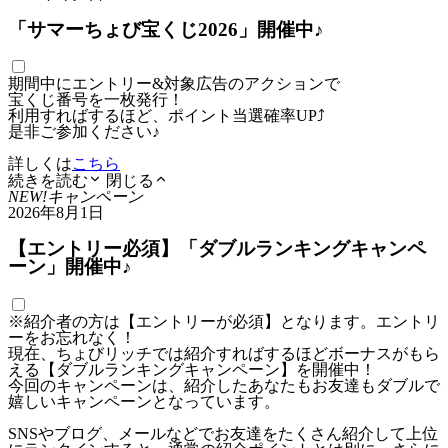
「サマーちょび宝くじ2026」開催中♪
期間中にエントリー&対象広告のアクションで
宝くじ番号を一枚発行！
利用すればするほど、ポイント当選確率UP⤴
是非ご参加ください♪
詳しくは
こちら
続きを読む
閉じる
NEW!
キャンペーン
2026年8月1日
【エントリー必須】「ダブルランキングキャンペ
ーン」開催中♪
※紹介者の方は【エントリーが必須】となります。エントリ
ーをお忘れなく！
現在、ちょびリッチでは紹介すればするほどボーナスがもら
える【ダブルランキングキャンペーン】を開催中！
今回のキャンペーンは、紹介したあなたもお友達もダブルで
嬉しいキャンペーンとなっています。
SNSやブログ、メールなどでお友達をたくさん紹介して上位