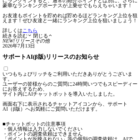
にランクインすると、通常の紹介ポイントとは別に、さらに
豪華なランキングボーナスが上乗せでもらえちゃいます！
お友達もポイントを貯めれば貯めるほどランキング上位を狙
えます！ぜひ友達と一緒にランキング上位を狙いましょう！
詳しくは
こちら
続きを読む
閉じる
NEW!
リリース
その他
2026年7月13日
サポートAI(β版)リリースのお知らせ
いつもちょびリッチをご利用いただきありがとうございま
す。
ユーザーの皆様からのご質問に24時間いつでもスピーディー
にお答えするため、
サイト内にAIチャットボットを導入いたしました。
画面右下に表示されるチャットアイコンから、サポート
AI（β版）へお気軽にご質問いただけます。
■チャットボットの注意事項
・個人情報は入力しないでください
・ポイントの調査依頼はできません
「ポイントが反映されない」等の個別の調査依頼は、AIで