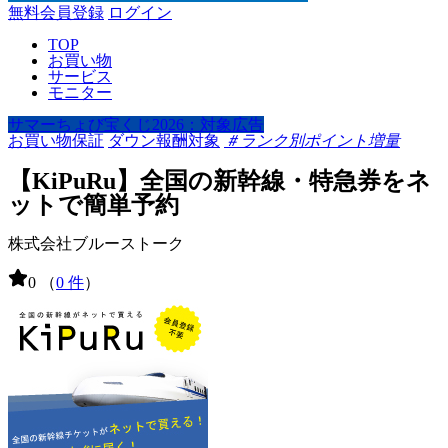
無料会員登録
ログイン
TOP
お買い物
サービス
モニター
サマーちょび宝くじ2026：対象広告
お買い物保証
ダウン報酬対象
＃ランク別ポイント増量
【KiPuRu】全国の新幹線・特急券をネ
ットで簡単予約
株式会社ブルーストーク
0
（
0 件
）