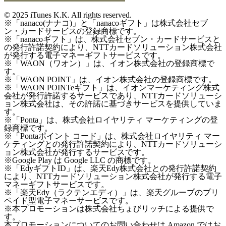
©
2025 iTunes K.K. All rights reserved.
※「nanaco(ナナコ)」と「nanacoギフト」は株式会社セブ
ン・カードサービスの登録商標です。
※「nanacoギフト」は、株式会社セブン・カードサービスと
の発行許諾契約により、NTTカードソリューション株式会社
が発行する電子マネーギフトサービスです。
※「WAON（ワオン）」は、イオン株式会社の登録商標で
す。
※「WAON POINT」は、イオン株式会社の登録商標です。
※「WAON POINTeギフト」は、イオンマーケティング株式
会社が発行許諾するサービスであり、NTTカードソリューシ
ョン株式会社は、その許諾に基づきサービスを提供していま
す。
※「Ponta」は、株式会社ロイヤリティ マーケティングの登
録商標です。
※「Pontaポイント コード」は、株式会社ロイヤリティ マー
ケティングとの発行許諾契約により、NTTカードソリューシ
ョン株式会社が発行するサービスです。
※Google Play は Google LLC の商標です。
※「EdyギフトID」は、楽天Edy株式会社との発行許諾契約
により、NTTカードソリューション株式会社が発行する電子
マネーギフトサービスです。
※「楽天Edy（ラクテンエディ）」は、楽天グループのプリ
ペイド型電子マネーサービスです。
※本プロモーションは株式会社ちょびリッチによる提供で
す。
本プロモーションについてのお問い合わせは Amazon ではお