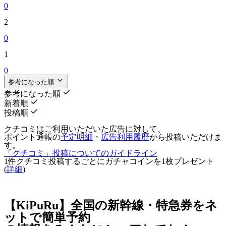
0
2
0
1
0
参考になった順
参考になった順
新着順
投稿順
クチコミはご利用いただいた広告に対して、
ポイント通帳の
予定明細
・
広告利用履歴
から投稿いただけま
す。
「クチコミ」投稿についてのガイドライン
1件クチコミ投稿するごとに
ガチャコインを1枚
プレゼント
(
詳細
)
【KiPuRu】全国の新幹線・特急券をネ
ットで簡単予約