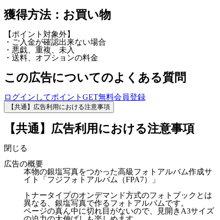
獲得方法：お買い物
【ポイント対象外】
・ご入金が確認出来ない場合
・悪戯、重複、未入
・送料、オプションの料金
この広告についてのよくある質問
ログインしてポイントGET
無料会員登録
【共通】広告利用における注意事項
【共通】広告利用における注意事項
閉じる
広告の概要
本物の銀塩写真をつかった高級フォトアルバム作成サ
イト「フジフォトアルバム（FPA7）」
トナータイプのオンデマンド方式のフォトブックとは
異なる、銀塩写真で作るフォトアルバムです。
ページの真ん中に切れ目がないので、見開きA3サイズ
の迫力の大伸ばしも楽しめます。