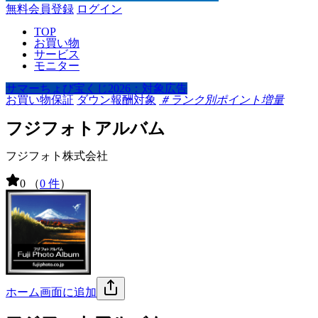
無料会員登録
ログイン
TOP
お買い物
サービス
モニター
サマーちょび宝くじ2026：対象広告
お買い物保証
ダウン報酬対象
＃ランク別ポイント増量
フジフォトアルバム
フジフォト株式会社
0
（
0 件
）
ホーム画面に追加