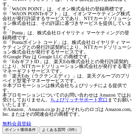
す。
※「WAON POINT」は、イオン株式会社の登録商標です。
※「WAON POINTeギフト」は、イオンマーケティング株式
会社が発行許諾するサービスであり、NTTカードソリューシ
ョン株式会社は、その許諾に基づきサービスを提供していま
す。
※「Ponta」は、株式会社ロイヤリティ マーケティングの登
録商標です。
※「Pontaポイント コード」は、株式会社ロイヤリティ マー
ケティングとの発行許諾契約により、NTTカードソリューシ
ョン株式会社が発行するサービスです。
※Google Play は Google LLC の商標です。
※「EdyギフトID」は、楽天Edy株式会社との発行許諾契約
により、NTTカードソリューション株式会社が発行する電子
マネーギフトサービスです。
※「楽天Edy（ラクテンエディ）」は、楽天グループのプリ
ペイド型電子マネーサービスです。
※本プロモーションは株式会社ちょびリッチによる提供で
す。
本プロモーションについてのお問い合わせは Amazon ではお
受けしておりません。
ちょびリッチサポート窓口
までお願い
いたします。
※Amazon、Amazon.co.jp およびそれらのロゴは Amazon.com,
Inc. またはその関連会社の商標です。
無料会員登録
ポイント獲得条件
よくある質問（
0
件）