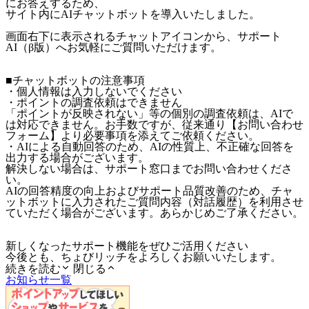
にお答えするため、
サイト内にAIチャットボットを導入いたしました。
画面右下に表示されるチャットアイコンから、サポート
AI（β版）へお気軽にご質問いただけます。
■チャットボットの注意事項
・個人情報は入力しないでください
・ポイントの調査依頼はできません
「ポイントが反映されない」等の個別の調査依頼は、AIで
は対応できません。お手数ですが、従来通り【お問い合わせ
フォーム】より必要事項を添えてご依頼ください。
・AIによる自動回答のため、AIの性質上、不正確な回答を
出力する場合がございます。
解決しない場合は、サポート窓口までお問い合わせくださ
い。
AIの回答精度の向上およびサポート品質改善のため、チャ
ットボットに入力されたご質問内容（対話履歴）を利用させ
ていただく場合がございます。あらかじめご了承ください。
新しくなったサポート機能をぜひご活用ください
今後とも、ちょびリッチをよろしくお願いいたします。
続きを読む
閉じる
お知らせ一覧