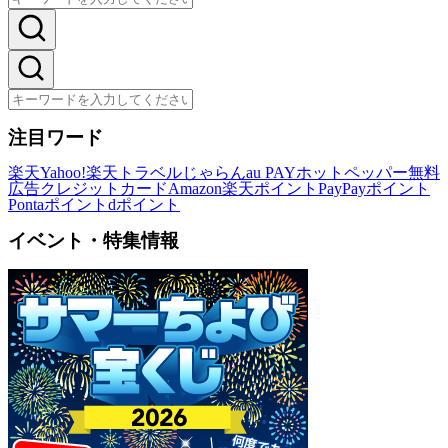
注目ワード
楽天
Yahoo!
楽天トラベル
じゃらん
au PAY
ホットペッパー
無料
広告
クレジットカード
Amazon
楽天ポイント
PayPayポイント
Pontaポイント
dポイント
イベント・特集情報