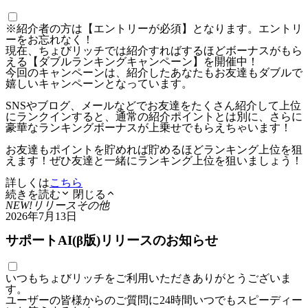
※紹介者の方は【エントリーが必須】となります。エントリ
ーをお忘れなく！
現在、ちょびリッチでは紹介すればするほどボーナスがもら
える【ダブルランキングキャンペーン】を開催中！
今回のキャンペーンは、紹介したあなたもお友達もダブルで
嬉しいキャンペーンとなっています。
SNSやブログ、メールなどでお友達をたくさん紹介して上位
にランクインすると、通常の紹介ポイントとは別に、さらに
豪華なランキングボーナスが上乗せでもらえちゃいます！
お友達もポイントを貯めれば貯めるほどランキング上位を狙
えます！ぜひ友達と一緒にランキング上位を狙いましょう！
詳しくは
こちら
続きを読む
閉じる
NEW!
リリース
その他
2026年7月13日
サポートAI(β版)リリースのお知らせ
いつもちょびリッチをご利用いただきありがとうございま
す。
ユーザーの皆様からのご質問に24時間いつでもスピーディー