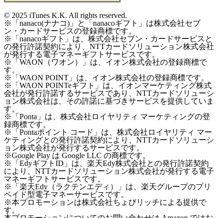
©
2025 iTunes K.K. All rights reserved.
※「nanaco(ナナコ)」と「nanacoギフト」は株式会社セブ
ン・カードサービスの登録商標です。
※「nanacoギフト」は、株式会社セブン・カードサービスと
の発行許諾契約により、NTTカードソリューション株式会社
が発行する電子マネーギフトサービスです。
※「WAON（ワオン）」は、イオン株式会社の登録商標で
す。
※「WAON POINT」は、イオン株式会社の登録商標です。
※「WAON POINTeギフト」は、イオンマーケティング株式
会社が発行許諾するサービスであり、NTTカードソリューシ
ョン株式会社は、その許諾に基づきサービスを提供していま
す。
※「Ponta」は、株式会社ロイヤリティ マーケティングの登
録商標です。
※「Pontaポイント コード」は、株式会社ロイヤリティ マー
ケティングとの発行許諾契約により、NTTカードソリューシ
ョン株式会社が発行するサービスです。
※Google Play は Google LLC の商標です。
※「EdyギフトID」は、楽天Edy株式会社との発行許諾契約
により、NTTカードソリューション株式会社が発行する電子
マネーギフトサービスです。
※「楽天Edy（ラクテンエディ）」は、楽天グループのプリ
ペイド型電子マネーサービスです。
※本プロモーションは株式会社ちょびリッチによる提供で
す。
本プロモーションについてのお問い合わせは Amazon ではお