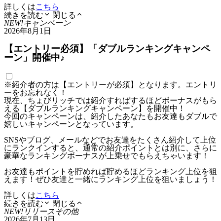
詳しくは
こちら
続きを読む
閉じる
NEW!
キャンペーン
2026年8月1日
【エントリー必須】「ダブルランキングキャンペ
ーン」開催中♪
※紹介者の方は【エントリーが必須】となります。エントリ
ーをお忘れなく！
現在、ちょびリッチでは紹介すればするほどボーナスがもら
える【ダブルランキングキャンペーン】を開催中！
今回のキャンペーンは、紹介したあなたもお友達もダブルで
嬉しいキャンペーンとなっています。
SNSやブログ、メールなどでお友達をたくさん紹介して上位
にランクインすると、通常の紹介ポイントとは別に、さらに
豪華なランキングボーナスが上乗せでもらえちゃいます！
お友達もポイントを貯めれば貯めるほどランキング上位を狙
えます！ぜひ友達と一緒にランキング上位を狙いましょう！
詳しくは
こちら
続きを読む
閉じる
NEW!
リリース
その他
2026年7月13日