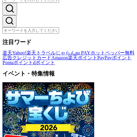
注目ワード
楽天
Yahoo!
楽天トラベル
じゃらん
au PAY
ホットペッパー
無料
広告
クレジットカード
Amazon
楽天ポイント
PayPayポイント
Pontaポイント
dポイント
イベント・特集情報