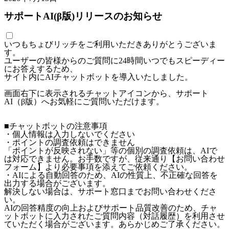
サポートAI(β版)リリースのお知らせ
いつもちょびリッチをご利用いただきありがとうございま
す。
ユーザーの皆様からのご質問に24時間いつでもスピーディー
にお答えするため、
サイト内にAIチャットボットを導入いたしました。
画面右下に表示されるチャットアイコンから、サポート
AI（β版）へお気軽にご質問いただけます。
■チャットボットの注意事項
・個人情報は入力しないでください
・ポイントの調査依頼はできません
「ポイントが反映されない」等の個別の調査依頼は、AIで
は対応できません。お手数ですが、従来通り【お問い合わせ
フォーム】より必要事項を添えてご依頼ください。
・AIによる自動回答のため、AIの性質上、不正確な回答を
出力する場合がございます。
解決しない場合は、サポート窓口までお問い合わせくださ
い。
AIの回答精度の向上およびサポート品質改善のため、チャ
ットボットに入力されたご質問内容（対話履歴）を利用させ
ていただく場合がございます。あらかじめご了承ください。