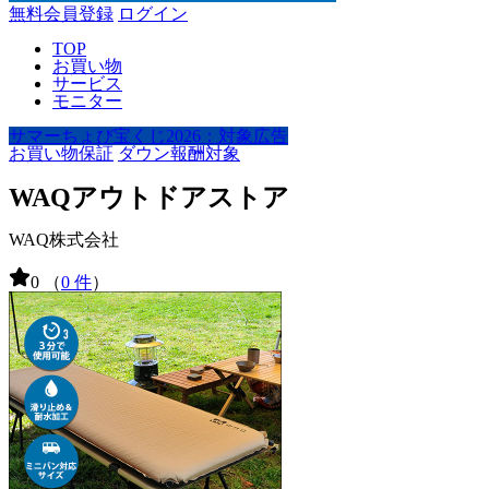
無料会員登録
ログイン
TOP
お買い物
サービス
モニター
サマーちょび宝くじ2026：対象広告
お買い物保証
ダウン報酬対象
WAQアウトドアストア
WAQ株式会社
0
（
0 件
）