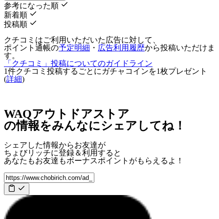
参考になった順
新着順
投稿順
クチコミはご利用いただいた広告に対して、
ポイント通帳の
予定明細
・
広告利用履歴
から投稿いただけま
す。
「クチコミ」投稿についてのガイドライン
1件クチコミ投稿するごとに
ガチャコインを1枚
プレゼント
(
詳細
)
WAQアウトドアストア
の情報をみんなにシェアしてね！
シェアした情報からお友達が
ちょびリッチに登録＆利用すると
あなたもお友達も
ボーナスポイント
がもらえるよ！