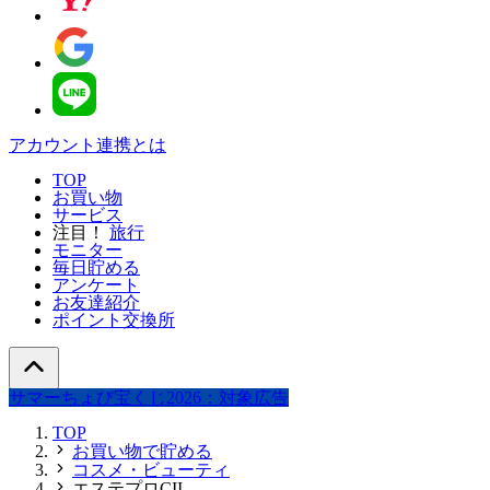
アカウント連携とは
TOP
お買い物
サービス
注目！
旅行
モニター
毎日貯める
アンケート
お友達紹介
ポイント交換所
サマーちょび宝くじ2026：対象広告
TOP
お買い物で貯める
コスメ・ビューティ
エステプロCII