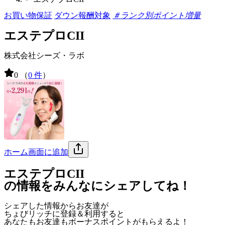
お買い物保証
ダウン報酬対象
＃ランク別ポイント増量
エステプロCII
株式会社シーズ・ラボ
0
（
0 件
）
ホーム画面に追加
エステプロCII
の情報をみんなにシェアしてね！
シェアした情報からお友達が
ちょびリッチに登録＆利用すると
あなたもお友達も
ボーナスポイント
がもらえるよ！