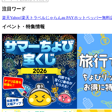
注目ワード
楽天
Yahoo!
楽天トラベル
じゃらん
au PAY
ホットペッパー
無料
イベント・特集情報