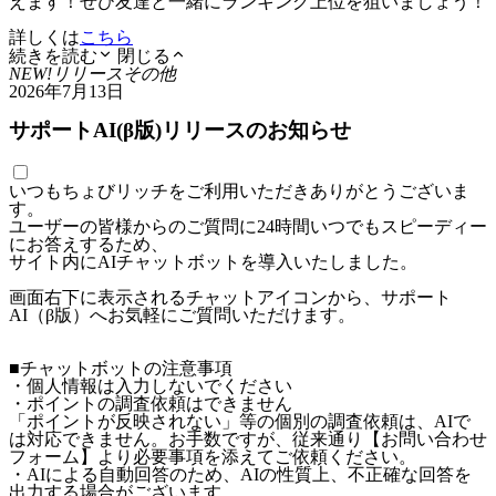
えます！ぜひ友達と一緒にランキング上位を狙いましょう！
詳しくは
こちら
続きを読む
閉じる
NEW!
リリース
その他
2026年7月13日
サポートAI(β版)リリースのお知らせ
いつもちょびリッチをご利用いただきありがとうございま
す。
ユーザーの皆様からのご質問に24時間いつでもスピーディー
にお答えするため、
サイト内にAIチャットボットを導入いたしました。
画面右下に表示されるチャットアイコンから、サポート
AI（β版）へお気軽にご質問いただけます。
■チャットボットの注意事項
・個人情報は入力しないでください
・ポイントの調査依頼はできません
「ポイントが反映されない」等の個別の調査依頼は、AIで
は対応できません。お手数ですが、従来通り【お問い合わせ
フォーム】より必要事項を添えてご依頼ください。
・AIによる自動回答のため、AIの性質上、不正確な回答を
出力する場合がございます。