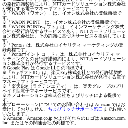
の発行許諾契約により、NTTカードソリューション株式会社
が発行する電子マネーギフトサービスです。
※「WAON（ワオン）」は、イオン株式会社の登録商標で
す。
※「WAON POINT」は、イオン株式会社の登録商標です。
※「WAON POINTeギフト」は、イオンマーケティング株式
会社が発行許諾するサービスであり、NTTカードソリューシ
ョン株式会社は、その許諾に基づきサービスを提供していま
す。
※「Ponta」は、株式会社ロイヤリティ マーケティングの登
録商標です。
※「Pontaポイント コード」は、株式会社ロイヤリティ マー
ケティングとの発行許諾契約により、NTTカードソリューシ
ョン株式会社が発行するサービスです。
※Google Play は Google LLC の商標です。
※「EdyギフトID」は、楽天Edy株式会社との発行許諾契約
により、NTTカードソリューション株式会社が発行する電子
マネーギフトサービスです。
※「楽天Edy（ラクテンエディ）」は、楽天グループのプリ
ペイド型電子マネーサービスです。
※本プロモーションは株式会社ちょびリッチによる提供で
す。
本プロモーションについてのお問い合わせは Amazon ではお
受けしておりません。
ちょびリッチサポート窓口
までお願い
いたします。
※Amazon、Amazon.co.jp およびそれらのロゴは Amazon.com,
Inc. またはその関連会社の商標です。