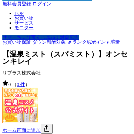
無料会員登録
ログイン
TOP
お買い物
サービス
モニター
サマーちょび宝くじ2026：対象広告
お買い物保証
ダウン報酬対象
＃ランク別ポイント増量
【温泉ミスト（スパミスト）】オンセ
ンキレイ
リプラス株式会社
0
（
0 件
）
ホーム画面に追加