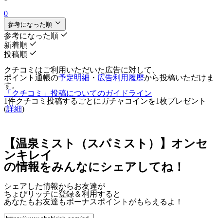
0
参考になった順
参考になった順
新着順
投稿順
クチコミはご利用いただいた広告に対して、
ポイント通帳の
予定明細
・
広告利用履歴
から投稿いただけま
す。
「クチコミ」投稿についてのガイドライン
1件クチコミ投稿するごとに
ガチャコインを1枚
プレゼント
(
詳細
)
【温泉ミスト（スパミスト）】オンセ
ンキレイ
の情報をみんなにシェアしてね！
シェアした情報からお友達が
ちょびリッチに登録＆利用すると
あなたもお友達も
ボーナスポイント
がもらえるよ！