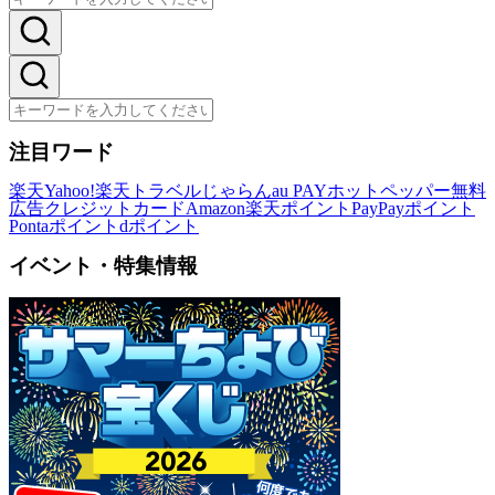
注目ワード
楽天
Yahoo!
楽天トラベル
じゃらん
au PAY
ホットペッパー
無料
広告
クレジットカード
Amazon
楽天ポイント
PayPayポイント
Pontaポイント
dポイント
イベント・特集情報