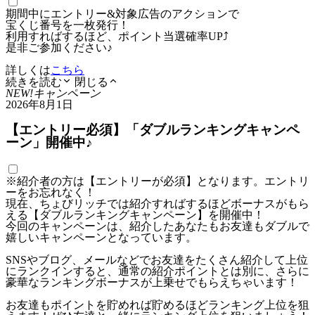
期間中にエントリー&対象広告のアクションで
宝くじ番号を一枚発行！
利用すればするほど、ポイント当選確率UP⤴
是非ご参加ください♪
詳しくは
こちら
続きを読む
閉じる
NEW!
キャンペーン
2026年8月1日
【エントリー必須】「ダブルランキングキャンペ
ーン」開催中♪
※紹介者の方は【エントリーが必須】となります。エントリ
ーをお忘れなく！
現在、ちょびリッチでは紹介すればするほどボーナスがもら
える【ダブルランキングキャンペーン】を開催中！
今回のキャンペーンは、紹介したあなたもお友達もダブルで
嬉しいキャンペーンとなっています。
SNSやブログ、メールなどでお友達をたくさん紹介して上位
にランクインすると、通常の紹介ポイントとは別に、さらに
豪華なランキングボーナスが上乗せでもらえちゃいます！
お友達もポイントを貯めれば貯めるほどランキング上位を狙