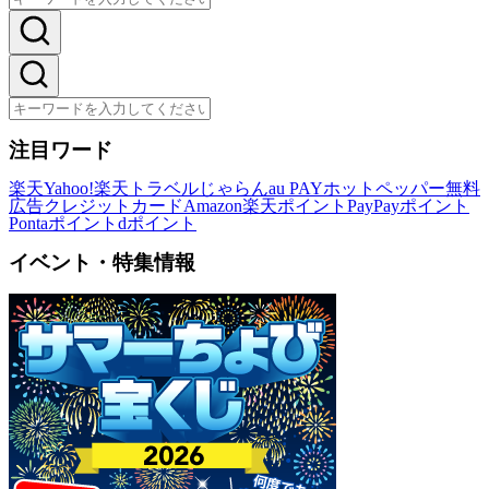
注目ワード
楽天
Yahoo!
楽天トラベル
じゃらん
au PAY
ホットペッパー
無料
広告
クレジットカード
Amazon
楽天ポイント
PayPayポイント
Pontaポイント
dポイント
イベント・特集情報