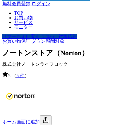
無料会員登録
ログイン
TOP
お買い物
サービス
モニター
サマーちょび宝くじ2026：対象広告
お買い物保証
ダウン報酬対象
ノートンストア（Norton）
株式会社ノートンライフロック
5
（
5 件
）
ホーム画面に追加