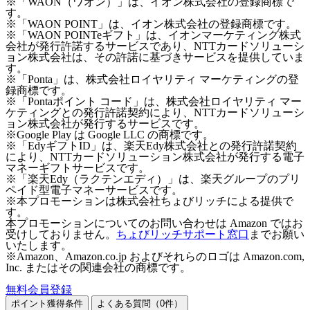
※「WAON（ワオン）」は、イオン株式会社の登録商標で
す。
※「WAON POINT」は、イオン株式会社の登録商標です。
※「WAON POINTeギフト」は、イオンマーケティング株式
会社が発行許諾するサービスであり、NTTカードソリューシ
ョン株式会社は、その許諾に基づきサービスを提供していま
す。
※「Ponta」は、株式会社ロイヤリティ マーケティングの登
録商標です。
※「Pontaポイント コード」は、株式会社ロイヤリティ マー
ケティングとの発行許諾契約により、NTTカードソリューシ
ョン株式会社が発行するサービスです。
※Google Play は Google LLC の商標です。
※「EdyギフトID」は、楽天Edy株式会社との発行許諾契約
により、NTTカードソリューション株式会社が発行する電子
マネーギフトサービスです。
※「楽天Edy（ラクテンエディ）」は、楽天グループのプリ
ペイド型電子マネーサービスです。
※本プロモーションは株式会社ちょびリッチによる提供で
す。
本プロモーションについてのお問い合わせは Amazon ではお
受けしておりません。
ちょびリッチサポート窓口
までお願い
いたします。
※Amazon、Amazon.co.jp およびそれらのロゴは Amazon.com,
Inc. またはその関連会社の商標です。
無料会員登録
ポイント獲得条件
よくある質問（
0
件）