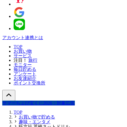
アカウント連携とは
TOP
お買い物
サービス
注目！
旅行
モニター
毎日貯める
アンケート
お友達紹介
ポイント交換所
サマーちょび宝くじ2026：対象広告
TOP
お買い物で貯める
趣味・エンタメ
旺文社 英検ネットドリル