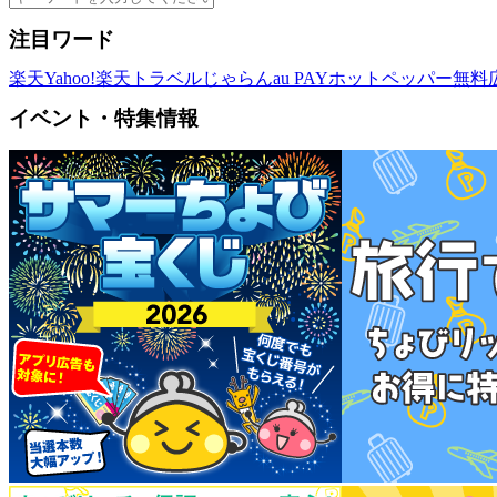
注目ワード
楽天
Yahoo!
楽天トラベル
じゃらん
au PAY
ホットペッパー
無料
イベント・特集情報