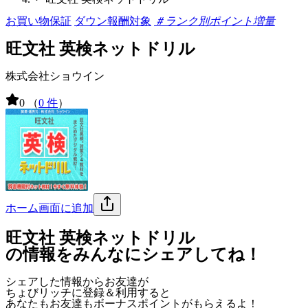
お買い物保証
ダウン報酬対象
＃ランク別ポイント増量
旺文社 英検ネットドリル
株式会社ショウイン
0
（
0 件
）
ホーム画面に追加
旺文社 英検ネットドリル
の情報をみんなにシェアしてね！
シェアした情報からお友達が
ちょびリッチに登録＆利用すると
あなたもお友達も
ボーナスポイント
がもらえるよ！