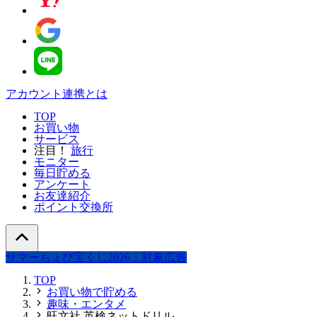
アカウント連携とは
TOP
お買い物
サービス
注目！
旅行
モニター
毎日貯める
アンケート
お友達紹介
ポイント交換所
サマーちょび宝くじ2026：対象広告
TOP
お買い物で貯める
趣味・エンタメ
旺文社 英検ネットドリル