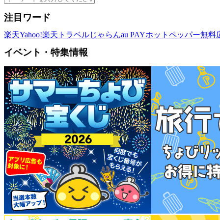
注目ワード
楽天
Yahoo!
楽天トラベル
じゃらん
au PAY
ホットペッパー
無料
イベント・特集情報