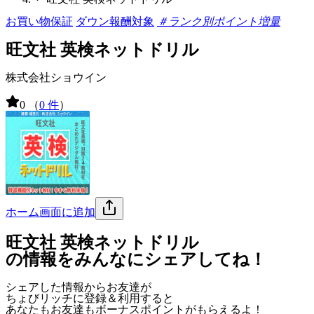
お買い物保証
ダウン報酬対象
＃ランク別ポイント増量
旺文社 英検ネットドリル
株式会社ショウイン
0
（
0 件
）
ホーム画面に追加
旺文社 英検ネットドリル
の情報をみんなにシェアしてね！
シェアした情報からお友達が
ちょびリッチに登録＆利用すると
あなたもお友達も
ボーナスポイント
がもらえるよ！