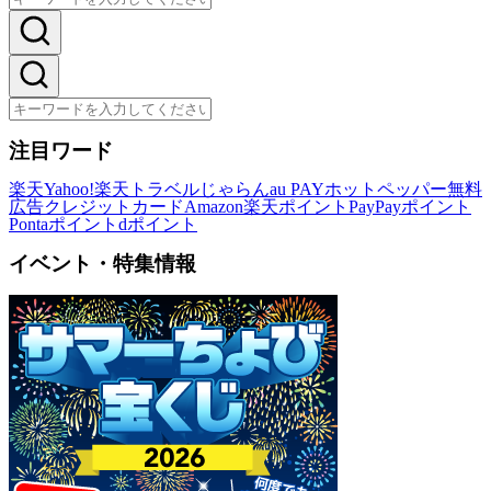
注目ワード
楽天
Yahoo!
楽天トラベル
じゃらん
au PAY
ホットペッパー
無料
広告
クレジットカード
Amazon
楽天ポイント
PayPayポイント
Pontaポイント
dポイント
イベント・特集情報