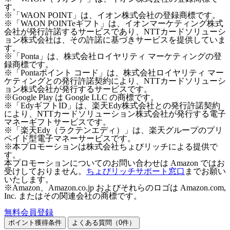
す。
※「WAON POINT」は、イオン株式会社の登録商標です。
※「WAON POINTeギフト」は、イオンマーケティング株式
会社が発行許諾するサービスであり、NTTカードソリューシ
ョン株式会社は、その許諾に基づきサービスを提供していま
す。
※「Ponta」は、株式会社ロイヤリティ マーケティングの登
録商標です。
※「Pontaポイント コード」は、株式会社ロイヤリティ マー
ケティングとの発行許諾契約により、NTTカードソリューシ
ョン株式会社が発行するサービスです。
※Google Play は Google LLC の商標です。
※「EdyギフトID」は、楽天Edy株式会社との発行許諾契約
により、NTTカードソリューション株式会社が発行する電子
マネーギフトサービスです。
※「楽天Edy（ラクテンエディ）」は、楽天グループのプリ
ペイド型電子マネーサービスです。
※本プロモーションは株式会社ちょびリッチによる提供で
す。
本プロモーションについてのお問い合わせは Amazon ではお
受けしておりません。
ちょびリッチサポート窓口
までお願い
いたします。
※Amazon、Amazon.co.jp およびそれらのロゴは Amazon.com,
Inc. またはその関連会社の商標です。
無料会員登録
ポイント獲得条件
よくある質問（
0
件）