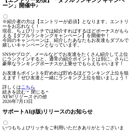
【エントリー必須】「ダブルランキングキャンペ
ーン」開催中♪
※紹介者の方は【エントリーが必須】となります。エントリ
ーをお忘れなく！
現在、ちょびリッチでは紹介すればするほどボーナスがもら
える【ダブルランキングキャンペーン】を開催中！
今回のキャンペーンは、紹介したあなたもお友達もダブルで
嬉しいキャンペーンとなっています。
SNSやブログ、メールなどでお友達をたくさん紹介して上位
にランクインすると、通常の紹介ポイントとは別に、さらに
豪華なランキングボーナスが上乗せでもらえちゃいます！
お友達もポイントを貯めれば貯めるほどランキング上位を狙
えます！ぜひ友達と一緒にランキング上位を狙いましょう！
詳しくは
こちら
続きを読む
閉じる
NEW!
リリース
その他
2026年7月13日
サポートAI(β版)リリースのお知らせ
いつもちょびリッチをご利用いただきありがとうございま