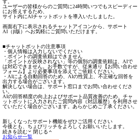
す。
ユーザーの皆様からのご質問に24時間いつでもスピーディー
にお答えするため、
サイト内にAIチャットボットを導入いたしました。
画面右下に表示されるチャットアイコンから、サポート
AI（β版）へお気軽にご質問いただけます。
■チャットボットの注意事項
・個人情報は入力しないでください
・ポイントの調査依頼はできません
「ポイントが反映されない」等の個別の調査依頼は、AIで
は対応できません。お手数ですが、従来通り【お問い合わせ
フォーム】より必要事項を添えてご依頼ください。
・AIによる自動回答のため、AIの性質上、不正確な回答を
出力する場合がございます。
解決しない場合は、サポート窓口までお問い合わせくださ
い。
AIの回答精度の向上およびサポート品質改善のため、チャ
ットボットに入力されたご質問内容（対話履歴）を利用させ
ていただく場合がございます。あらかじめご了承ください。
新しくなったサポート機能をぜひご活用ください
今後とも、ちょびリッチをよろしくお願いいたします。
続きを読む
閉じる
お知らせ一覧