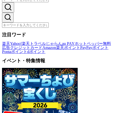
注目ワード
楽天
Yahoo!
楽天トラベル
じゃらん
au PAY
ホットペッパー
無料
広告
クレジットカード
Amazon
楽天ポイント
PayPayポイント
Pontaポイント
dポイント
イベント・特集情報