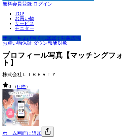
無料会員登録
ログイン
TOP
お買い物
サービス
モニター
サマーちょび宝くじ2026：対象広告
お買い物保証
ダウン報酬対象
プロフィール写真【マッチングフォ
ト】
株式会社ＬＩＢＥＲＴＹ
0
（
0 件
）
ホーム画面に追加