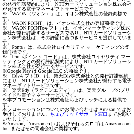
の発行許諾契約により、NTTカードソリューション株式会社
が発行する電子マネーギフトサービスです。
※「WAON（ワオン）」は、イオン株式会社の登録商標で
す。
※「WAON POINT」は、イオン株式会社の登録商標です。
※「WAON POINTeギフト」は、イオンマーケティング株式
会社が発行許諾するサービスであり、NTTカードソリューシ
ョン株式会社は、その許諾に基づきサービスを提供していま
す。
※「Ponta」は、株式会社ロイヤリティ マーケティングの登
録商標です。
※「Pontaポイント コード」は、株式会社ロイヤリティ マー
ケティングとの発行許諾契約により、NTTカードソリューシ
ョン株式会社が発行するサービスです。
※Google Play は Google LLC の商標です。
※「EdyギフトID」は、楽天Edy株式会社との発行許諾契約
により、NTTカードソリューション株式会社が発行する電子
マネーギフトサービスです。
※「楽天Edy（ラクテンエディ）」は、楽天グループのプリ
ペイド型電子マネーサービスです。
※本プロモーションは株式会社ちょびリッチによる提供で
す。
本プロモーションについてのお問い合わせは Amazon ではお
受けしておりません。
ちょびリッチサポート窓口
までお願い
いたします。
※Amazon、Amazon.co.jp およびそれらのロゴは Amazon.com,
Inc. またはその関連会社の商標です。