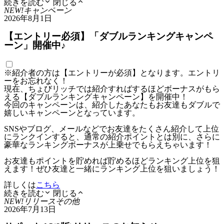
続きを読む
閉じる
NEW!
キャンペーン
2026年8月1日
【エントリー必須】「ダブルランキングキャンペ
ーン」開催中♪
※紹介者の方は【エントリーが必須】となります。エントリ
ーをお忘れなく！
現在、ちょびリッチでは紹介すればするほどボーナスがもら
える【ダブルランキングキャンペーン】を開催中！
今回のキャンペーンは、紹介したあなたもお友達もダブルで
嬉しいキャンペーンとなっています。
SNSやブログ、メールなどでお友達をたくさん紹介して上位
にランクインすると、通常の紹介ポイントとは別に、さらに
豪華なランキングボーナスが上乗せでもらえちゃいます！
お友達もポイントを貯めれば貯めるほどランキング上位を狙
えます！ぜひ友達と一緒にランキング上位を狙いましょう！
詳しくは
こちら
続きを読む
閉じる
NEW!
リリース
その他
2026年7月13日