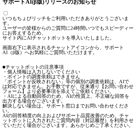
サポートAI(β版)リリースのお知らせ
いつもちょびリッチをご利用いただきありがとうございま
す。
ユーザーの皆様からのご質問に24時間いつでもスピーディー
にお答えするため、
サイト内にAIチャットボットを導入いたしました。
画面右下に表示されるチャットアイコンから、サポート
AI（β版）へお気軽にご質問いただけます。
■チャットボットの注意事項
・個人情報は入力しないでください
・ポイントの調査依頼はできません
「ポイントが反映されない」等の個別の調査依頼は、AIで
は対応できません。お手数ですが、従来通り【お問い合わせ
フォーム】より必要事項を添えてご依頼ください。
・AIによる自動回答のため、AIの性質上、不正確な回答を
出力する場合がございます。
解決しない場合は、サポート窓口までお問い合わせくださ
い。
AIの回答精度の向上およびサポート品質改善のため、チャ
ットボットに入力されたご質問内容（対話履歴）を利用させ
ていただく場合がございます。あらかじめご了承ください。