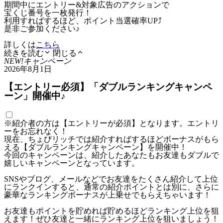
期間中にエントリー&対象広告のアクションで
宝くじ番号を一枚発行！
利用すればするほど、ポイント当選確率UP⤴
是非ご参加ください♪
詳しくは
こちら
続きを読む
閉じる
NEW!
キャンペーン
2026年8月1日
【エントリー必須】「ダブルランキングキャンペ
ーン」開催中♪
※紹介者の方は【エントリーが必須】となります。エントリ
ーをお忘れなく！
現在、ちょびリッチでは紹介すればするほどボーナスがもら
える【ダブルランキングキャンペーン】を開催中！
今回のキャンペーンは、紹介したあなたもお友達もダブルで
嬉しいキャンペーンとなっています。
SNSやブログ、メールなどでお友達をたくさん紹介して上位
にランクインすると、通常の紹介ポイントとは別に、さらに
豪華なランキングボーナスが上乗せでもらえちゃいます！
お友達もポイントを貯めれば貯めるほどランキング上位を狙
えます！ぜひ友達と一緒にランキング上位を狙いましょう！