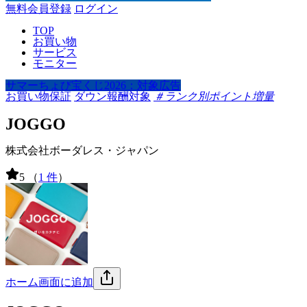
無料会員登録
ログイン
TOP
お買い物
サービス
モニター
サマーちょび宝くじ2026：対象広告
お買い物保証
ダウン報酬対象
＃ランク別ポイント増量
JOGGO
株式会社ボーダレス・ジャパン
5
（
1 件
）
ホーム画面に追加