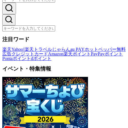
注目ワード
楽天
Yahoo!
楽天トラベル
じゃらん
au PAY
ホットペッパー
無料
広告
クレジットカード
Amazon
楽天ポイント
PayPayポイント
Pontaポイント
dポイント
イベント・特集情報