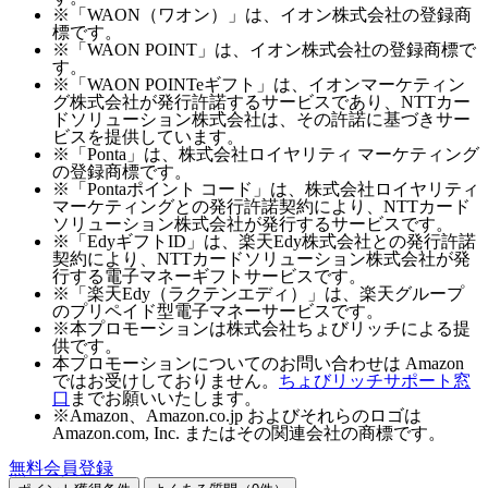
※「WAON（ワオン）」は、イオン株式会社の登録商
標です。
※「WAON POINT」は、イオン株式会社の登録商標で
す。
※「WAON POINTeギフト」は、イオンマーケティン
グ株式会社が発行許諾するサービスであり、NTTカー
ドソリューション株式会社は、その許諾に基づきサー
ビスを提供しています。
※「Ponta」は、株式会社ロイヤリティ マーケティング
の登録商標です。
※「Pontaポイント コード」は、株式会社ロイヤリティ
マーケティングとの発行許諾契約により、NTTカード
ソリューション株式会社が発行するサービスです。
※「EdyギフトID」は、楽天Edy株式会社との発行許諾
契約により、NTTカードソリューション株式会社が発
行する電子マネーギフトサービスです。
※「楽天Edy（ラクテンエディ）」は、楽天グループ
のプリペイド型電子マネーサービスです。
※本プロモーションは株式会社ちょびリッチによる提
供です。
本プロモーションについてのお問い合わせは Amazon
ではお受けしておりません。
ちょびリッチサポート窓
口
までお願いいたします。
※Amazon、Amazon.co.jp およびそれらのロゴは
Amazon.com, Inc. またはその関連会社の商標です。
無料会員登録