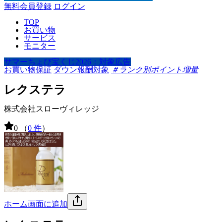
無料会員登録
ログイン
TOP
お買い物
サービス
モニター
サマーちょび宝くじ2026：対象広告
お買い物保証
ダウン報酬対象
＃ランク別ポイント増量
レクステラ
株式会社スローヴィレッジ
0
（
0 件
）
ホーム画面に追加