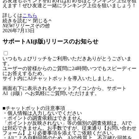
お友達もポイントを貯めれば貯めるほどランキング上位を狙
えます！ぜひ友達と一緒にランキング上位を狙いましょう！
詳しくは
こちら
続きを読む
閉じる
NEW!
リリース
その他
2026年7月13日
サポートAI(β版)リリースのお知らせ
いつもちょびリッチをご利用いただきありがとうございま
す。
ユーザーの皆様からのご質問に24時間いつでもスピーディー
にお答えするため、
サイト内にAIチャットボットを導入いたしました。
画面右下に表示されるチャットアイコンから、サポート
AI（β版）へお気軽にご質問いただけます。
■チャットボットの注意事項
・個人情報は入力しないでください
・ポイントの調査依頼はできません
「ポイントが反映されない」等の個別の調査依頼は、AIで
は対応できません。お手数ですが、従来通り【お問い合わせ
フォーム】より必要事項を添えてご依頼ください。
・AIによる自動回答のため、AIの性質上、不正確な回答を