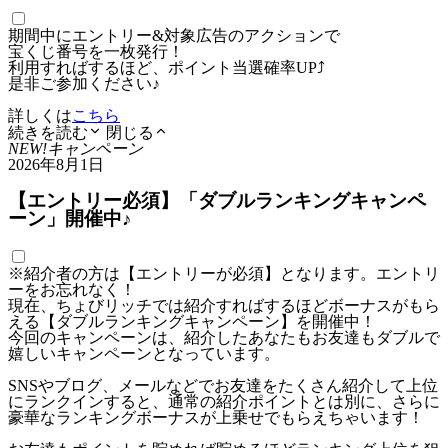
期間中にエントリー&対象広告のアクションで
宝くじ番号を一枚発行！
利用すればするほど、ポイント当選確率UP⤴
是非ご参加ください♪
詳しくは
こちら
続きを読む
閉じる
NEW!
キャンペーン
2026年8月1日
【エントリー必須】「ダブルランキングキャンペ
ーン」開催中♪
※紹介者の方は【エントリーが必須】となります。エントリ
ーをお忘れなく！
現在、ちょびリッチでは紹介すればするほどボーナスがもら
える【ダブルランキングキャンペーン】を開催中！
今回のキャンペーンは、紹介したあなたもお友達もダブルで
嬉しいキャンペーンとなっています。
SNSやブログ、メールなどでお友達をたくさん紹介して上位
にランクインすると、通常の紹介ポイントとは別に、さらに
豪華なランキングボーナスが上乗せでもらえちゃいます！