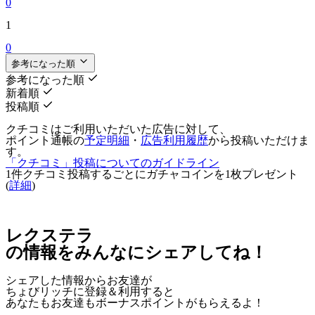
0
1
0
参考になった順
参考になった順
新着順
投稿順
クチコミはご利用いただいた広告に対して、
ポイント通帳の
予定明細
・
広告利用履歴
から投稿いただけま
す。
「クチコミ」投稿についてのガイドライン
1件クチコミ投稿するごとに
ガチャコインを1枚
プレゼント
(
詳細
)
レクステラ
の情報をみんなにシェアしてね！
シェアした情報からお友達が
ちょびリッチに登録＆利用すると
あなたもお友達も
ボーナスポイント
がもらえるよ！