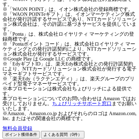
す。
※「WAON POINT」は、イオン株式会社の登録商標です。
※「WAON POINTeギフト」は、イオンマーケティング株式
会社が発行許諾するサービスであり、NTTカードソリューシ
ョン株式会社は、その許諾に基づきサービスを提供していま
す。
※「Ponta」は、株式会社ロイヤリティ マーケティングの登
録商標です。
※「Pontaポイント コード」は、株式会社ロイヤリティ マー
ケティングとの発行許諾契約により、NTTカードソリューシ
ョン株式会社が発行するサービスです。
※Google Play は Google LLC の商標です。
※「EdyギフトID」は、楽天Edy株式会社との発行許諾契約
により、NTTカードソリューション株式会社が発行する電子
マネーギフトサービスです。
※「楽天Edy（ラクテンエディ）」は、楽天グループのプリ
ペイド型電子マネーサービスです。
※本プロモーションは株式会社ちょびリッチによる提供で
す。
本プロモーションについてのお問い合わせは Amazon ではお
受けしておりません。
ちょびリッチサポート窓口
までお願い
いたします。
※Amazon、Amazon.co.jp およびそれらのロゴは Amazon.com,
Inc. またはその関連会社の商標です。
無料会員登録
ポイント獲得条件
よくある質問（
0
件）