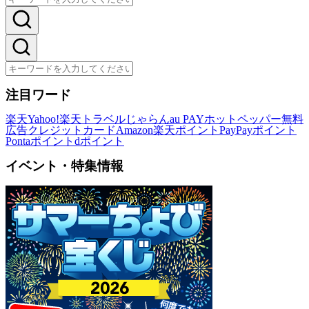
注目ワード
楽天
Yahoo!
楽天トラベル
じゃらん
au PAY
ホットペッパー
無料
広告
クレジットカード
Amazon
楽天ポイント
PayPayポイント
Pontaポイント
dポイント
イベント・特集情報