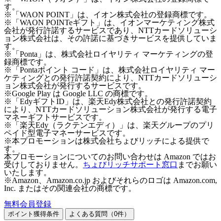
す。
※「WAON POINT」は、イオン株式会社の登録商標です。
※「WAON POINTeギフト」は、イオンマーケティング株式
会社が発行許諾するサービスであり、NTTカードソリューシ
ョン株式会社は、その許諾に基づきサービスを提供していま
す。
※「Ponta」は、株式会社ロイヤリティ マーケティングの登
録商標です。
※「Pontaポイント コード」は、株式会社ロイヤリティ マー
ケティングとの発行許諾契約により、NTTカードソリューシ
ョン株式会社が発行するサービスです。
※Google Play は Google LLC の商標です。
※「EdyギフトID」は、楽天Edy株式会社との発行許諾契約
により、NTTカードソリューション株式会社が発行する電子
マネーギフトサービスです。
※「楽天Edy（ラクテンエディ）」は、楽天グループのプリ
ペイド型電子マネーサービスです。
※本プロモーションは株式会社ちょびリッチによる提供で
す。
本プロモーションについてのお問い合わせは Amazon ではお
受けしておりません。
ちょびリッチサポート窓口
までお願い
いたします。
※Amazon、Amazon.co.jp およびそれらのロゴは Amazon.com,
Inc. またはその関連会社の商標です。
無料会員登録
ポイント獲得条件
よくある質問（
0
件）