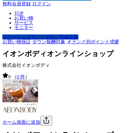
無料会員登録
ログイン
TOP
お買い物
サービス
モニター
サマーちょび宝くじ2026：対象広告
お買い物保証
ダウン報酬対象
＃ランク別ポイント増量
イオンボディオンラインショップ
株式会社イオンボディ
0
（
0 件
）
ホーム画面に追加