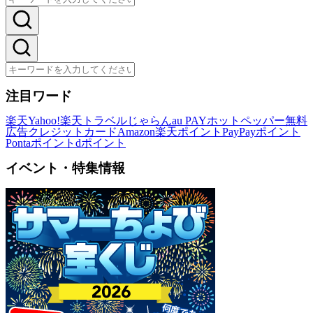
注目ワード
楽天
Yahoo!
楽天トラベル
じゃらん
au PAY
ホットペッパー
無料
広告
クレジットカード
Amazon
楽天ポイント
PayPayポイント
Pontaポイント
dポイント
イベント・特集情報