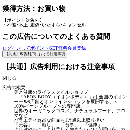
獲得方法：お買い物
【ポイント対象外】
・不備･不正･虚偽･いたずら･キャンセル
この広告についてのよくある質問
ログインしてポイントGET
無料会員登録
【共通】広告利用における注意事項
【共通】広告利用における注意事項
閉じる
広告の概要
美と健康のライフスタイルショップ
「AEON BODY（イオンボディ）」は 全国のイオン
モール9店舗とオンラインショップを展開する、＜
100%イオングループ＞の専門店。
世界のオーガニックコスメ、ナチュラルフード、アロ
マなど
バラエティ豊富な商品を1万点以上取り扱い。
「美容」 「癒し」 「食事」 「健康」
より健やかに、より美しく生きたいという願いを、カ