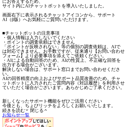
にお答えするため、
サイト内にAIチャットボットを導入いたしました。
画面右下に表示されるチャットアイコンから、サポート
AI（β版）へお気軽にご質問いただけます。
■チャットボットの注意事項
・個人情報は入力しないでください
・ポイントの調査依頼はできません
「ポイントが反映されない」等の個別の調査依頼は、AIで
は対応できません。お手数ですが、従来通り【お問い合わせ
フォーム】より必要事項を添えてご依頼ください。
・AIによる自動回答のため、AIの性質上、不正確な回答を
出力する場合がございます。
解決しない場合は、サポート窓口までお問い合わせくださ
い。
AIの回答精度の向上およびサポート品質改善のため、チャ
ットボットに入力されたご質問内容（対話履歴）を利用させ
ていただく場合がございます。あらかじめご了承ください。
新しくなったサポート機能をぜひご活用ください
今後とも、ちょびリッチをよろしくお願いいたします。
続きを読む
閉じる
お知らせ一覧