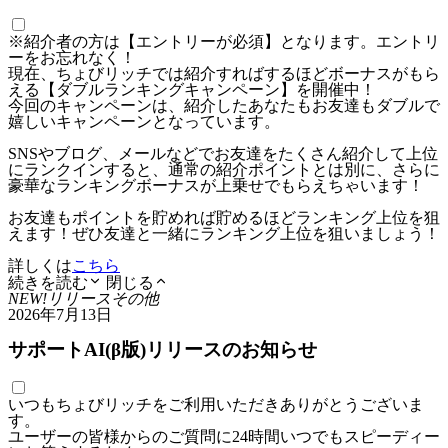
※紹介者の方は【エントリーが必須】となります。エントリ
ーをお忘れなく！
現在、ちょびリッチでは紹介すればするほどボーナスがもら
える【ダブルランキングキャンペーン】を開催中！
今回のキャンペーンは、紹介したあなたもお友達もダブルで
嬉しいキャンペーンとなっています。
SNSやブログ、メールなどでお友達をたくさん紹介して上位
にランクインすると、通常の紹介ポイントとは別に、さらに
豪華なランキングボーナスが上乗せでもらえちゃいます！
お友達もポイントを貯めれば貯めるほどランキング上位を狙
えます！ぜひ友達と一緒にランキング上位を狙いましょう！
詳しくは
こちら
続きを読む
閉じる
NEW!
リリース
その他
2026年7月13日
サポートAI(β版)リリースのお知らせ
いつもちょびリッチをご利用いただきありがとうございま
す。
ユーザーの皆様からのご質問に24時間いつでもスピーディー