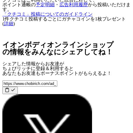
ポイント通帳の
予定明細
・
広告利用履歴
から投稿いただけま
す。
「クチコミ」投稿についてのガイドライン
1件クチコミ投稿するごとに
ガチャコインを1枚
プレゼント
(
詳細
)
イオンボディオンラインショップ
の情報をみんなにシェアしてね！
シェアした情報からお友達が
ちょびリッチに登録＆利用すると
あなたもお友達も
ボーナスポイント
がもらえるよ！