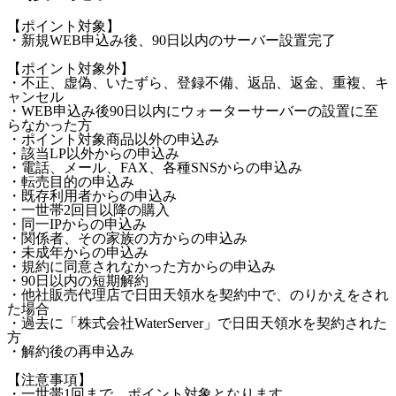
【ポイント対象】
・新規WEB申込み後、90日以内のサーバー設置完了
【ポイント対象外】
・不正、虚偽、いたずら、登録不備、返品、返金、重複、キ
ャンセル
・WEB申込み後90日以内にウォーターサーバーの設置に至
らなかった方
・ポイント対象商品以外の申込み
・該当LP以外からの申込み
・電話、メール、FAX、各種SNSからの申込み
・転売目的の申込み
・既存利用者からの申込み
・一世帯2回目以降の購入
・同一IPからの申込み
・関係者、その家族の方からの申込み
・未成年からの申込み
・規約に同意されなかった方からの申込み
・90日以内の短期解約
・他社販売代理店で日田天領水を契約中で、のりかえをされ
た場合
・過去に「株式会社WaterServer」で日田天領水を契約された
方
・解約後の再申込み
【注意事項】
・一世帯1回まで、ポイント対象となります。