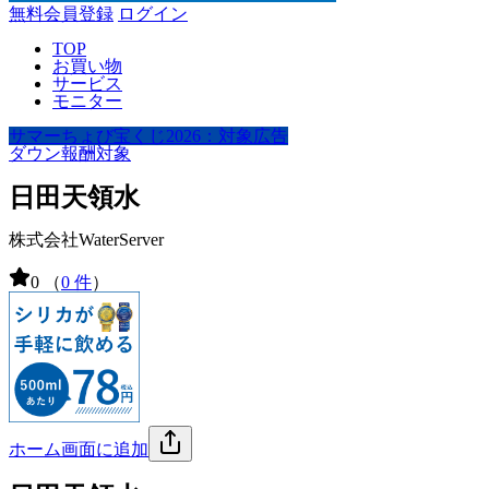
無料会員登録
ログイン
TOP
お買い物
サービス
モニター
サマーちょび宝くじ2026：対象広告
ダウン報酬対象
日田天領水
株式会社WaterServer
0
（
0 件
）
ホーム画面に追加