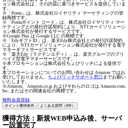
ョン株式会社は、その許諾に基づきサービスを提供していま
す。
※「Ponta」は、株式会社ロイヤリティ マーケティングの登
録商標です。
※「Pontaポイント コード」は、株式会社ロイヤリティ マー
ケティングとの発行許諾契約により、NTTカードソリューシ
ョン株式会社が発行するサービスです。
※Google Play は Google LLC の商標です。
※「EdyギフトID」は、楽天Edy株式会社との発行許諾契約
により、NTTカードソリューション株式会社が発行する電子
マネーギフトサービスです。
※「楽天Edy（ラクテンエディ）」は、楽天グループのプリ
ペイド型電子マネーサービスです。
※本プロモーションは株式会社ちょびリッチによる提供で
す。
本プロモーションについてのお問い合わせは Amazon ではお
受けしておりません。
ちょびリッチサポート窓口
までお願い
いたします。
※Amazon、Amazon.co.jp およびそれらのロゴは Amazon.com,
Inc. またはその関連会社の商標です。
無料会員登録
ポイント獲得条件
よくある質問（
0
件）
獲得方法：新規WEB申込み後、サーバ
ー設置完了