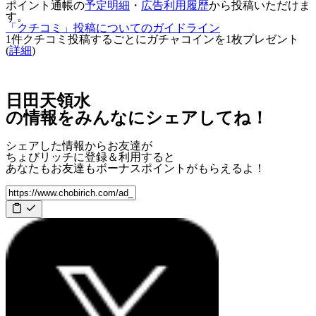
ポイント通帳の
予定明細
・
広告利用履歴
から投稿いただけま
す。
「クチコミ」投稿についてのガイドライン
1件クチコミ投稿するごとに
ガチャコインを1枚
プレゼント
(
詳細
)
日田天領水
の情報をみんなにシェアしてね！
シェアした情報からお友達が
ちょびリッチに登録＆利用すると
あなたもお友達も
ボーナスポイント
がもらえるよ！