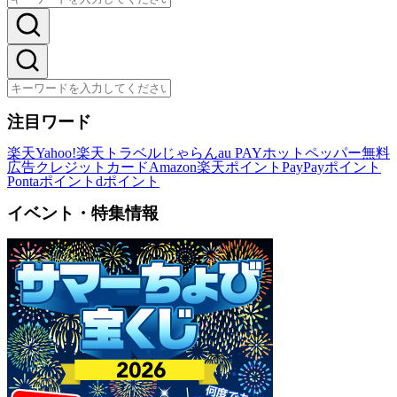
注目ワード
楽天
Yahoo!
楽天トラベル
じゃらん
au PAY
ホットペッパー
無料
広告
クレジットカード
Amazon
楽天ポイント
PayPayポイント
Pontaポイント
dポイント
イベント・特集情報