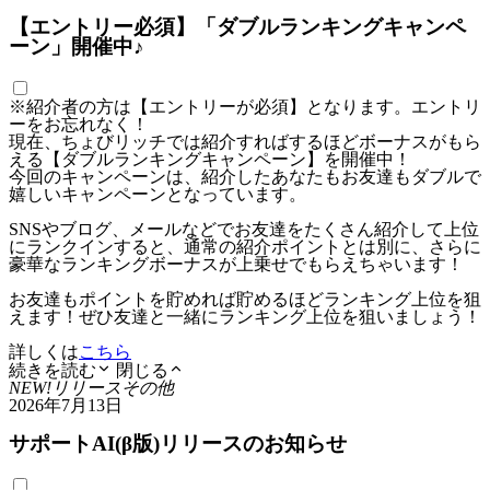
【エントリー必須】「ダブルランキングキャンペ
ーン」開催中♪
※紹介者の方は【エントリーが必須】となります。エントリ
ーをお忘れなく！
現在、ちょびリッチでは紹介すればするほどボーナスがもら
える【ダブルランキングキャンペーン】を開催中！
今回のキャンペーンは、紹介したあなたもお友達もダブルで
嬉しいキャンペーンとなっています。
SNSやブログ、メールなどでお友達をたくさん紹介して上位
にランクインすると、通常の紹介ポイントとは別に、さらに
豪華なランキングボーナスが上乗せでもらえちゃいます！
お友達もポイントを貯めれば貯めるほどランキング上位を狙
えます！ぜひ友達と一緒にランキング上位を狙いましょう！
詳しくは
こちら
続きを読む
閉じる
NEW!
リリース
その他
2026年7月13日
サポートAI(β版)リリースのお知らせ