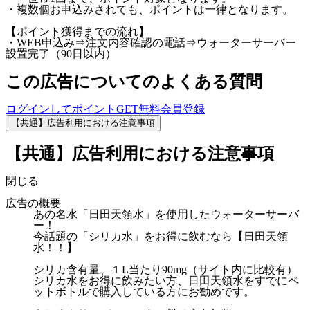
・複数個お申込みされても、ポイントは一律となります。
【ポイント獲得までの流れ】
・WEB申込み⇒注文内容確認の電話⇒ウォーターサーバー
設置完了（90日以内）
この広告についてのよくある質問
ログインしてポイントGET
無料会員登録
【共通】広告利用における注意事項
【共通】広告利用における注意事項
閉じる
広告の概要
あの名水「日田天領水」を使用したウォーターサーバ
ー！
今話題の「シリカ水」をお得に飲むなら【日田天領
水！！】
シリカ含有量、１L当たり90mg（サイト内に比較有）
シリカ水をお得に飲みたい方、日田天領水をすでにペ
ットボトルで購入している方にお勧めです。