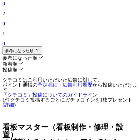
0
2
0
1
0
参考になった順
参考になった順
新着順
投稿順
クチコミはご利用いただいた広告に対して、
ポイント通帳の
予定明細
・
広告利用履歴
から投稿いただけま
す。
「クチコミ」投稿についてのガイドライン
1件クチコミ投稿するごとに
ガチャコインを1枚
プレゼント
(
詳細
)
看板マスター（看板制作・修理・設
置）