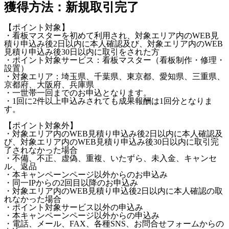
獲得方法：新規取引完了
【ポイント対象】
・看板マスターを初めて利用され、対象エリア内のWEB見
積り申込み後2日以内に本人確認及び、対象エリア内のWEB
見積り申込み後30日以内に取引をされた方
・ポイント対象サービス：看板マスター（看板制作・修理・
設置）
・対象エリア：埼玉県、千葉県、東京都、愛知県、三重県、
京都府、大阪府、兵庫県
・一世帯一回までのお申込となります。
・1回に2件以上申込みされても成果報酬は1回分となりま
す。
【ポイント対象外】
・対象エリア内のWEB見積り申込み後2日以内に本人確認及
び、対象エリア内のWEB見積り申込み後30日以内に取引完
了されなかった場合
・不備、不正、虚偽、重複、いたずら、未入金、キャンセ
ル、返品
・本キャンペーンページ以外からのお申込み
・同一IPからの2回目以降のお申込み
・対象エリア内のWEB見積り申込後2日以内に本人確認の取
れなかった場合
・ポイント対象サービス以外の申込み
・本キャンペーンページ以外からの申込み
・電話、メール、FAX、各種SNS、お問合せフォームからの