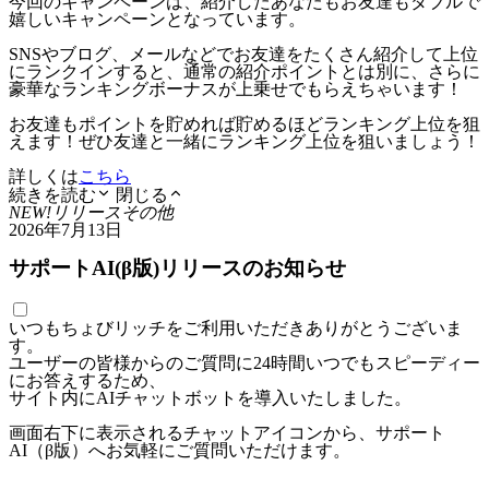
今回のキャンペーンは、紹介したあなたもお友達もダブルで
嬉しいキャンペーンとなっています。
SNSやブログ、メールなどでお友達をたくさん紹介して上位
にランクインすると、通常の紹介ポイントとは別に、さらに
豪華なランキングボーナスが上乗せでもらえちゃいます！
お友達もポイントを貯めれば貯めるほどランキング上位を狙
えます！ぜひ友達と一緒にランキング上位を狙いましょう！
詳しくは
こちら
続きを読む
閉じる
NEW!
リリース
その他
2026年7月13日
サポートAI(β版)リリースのお知らせ
いつもちょびリッチをご利用いただきありがとうございま
す。
ユーザーの皆様からのご質問に24時間いつでもスピーディー
にお答えするため、
サイト内にAIチャットボットを導入いたしました。
画面右下に表示されるチャットアイコンから、サポート
AI（β版）へお気軽にご質問いただけます。