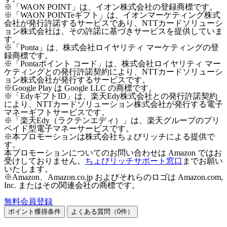
※「WAON POINT」は、イオン株式会社の登録商標です。
※「WAON POINTeギフト」は、イオンマーケティング株式
会社が発行許諾するサービスであり、NTTカードソリューシ
ョン株式会社は、その許諾に基づきサービスを提供していま
す。
※「Ponta」は、株式会社ロイヤリティ マーケティングの登
録商標です。
※「Pontaポイント コード」は、株式会社ロイヤリティ マー
ケティングとの発行許諾契約により、NTTカードソリューシ
ョン株式会社が発行するサービスです。
※Google Play は Google LLC の商標です。
※「EdyギフトID」は、楽天Edy株式会社との発行許諾契約
により、NTTカードソリューション株式会社が発行する電子
マネーギフトサービスです。
※「楽天Edy（ラクテンエディ）」は、楽天グループのプリ
ペイド型電子マネーサービスです。
※本プロモーションは株式会社ちょびリッチによる提供で
す。
本プロモーションについてのお問い合わせは Amazon ではお
受けしておりません。
ちょびリッチサポート窓口
までお願い
いたします。
※Amazon、Amazon.co.jp およびそれらのロゴは Amazon.com,
Inc. またはその関連会社の商標です。
無料会員登録
ポイント獲得条件
よくある質問（
0
件）