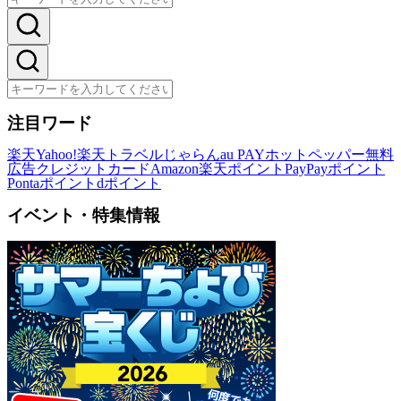
注目ワード
楽天
Yahoo!
楽天トラベル
じゃらん
au PAY
ホットペッパー
無料
広告
クレジットカード
Amazon
楽天ポイント
PayPayポイント
Pontaポイント
dポイント
イベント・特集情報