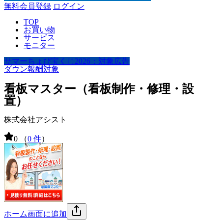
無料会員登録
ログイン
TOP
お買い物
サービス
モニター
サマーちょび宝くじ2026：対象広告
ダウン報酬対象
看板マスター（看板制作・修理・設
置）
株式会社アシスト
0
（
0 件
）
ホーム画面に追加