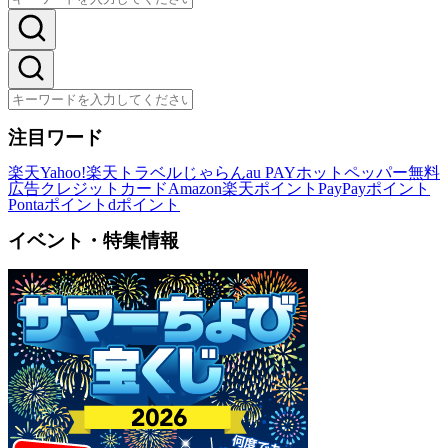
注目ワード
楽天
Yahoo!
楽天トラベル
じゃらん
au PAY
ホットペッパー
無料
広告
クレジットカード
Amazon
楽天ポイント
PayPayポイント
Pontaポイント
dポイント
イベント・特集情報