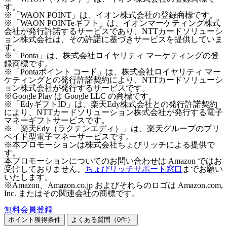
す。
※「WAON POINT」は、イオン株式会社の登録商標です。
※「WAON POINTeギフト」は、イオンマーケティング株式
会社が発行許諾するサービスであり、NTTカードソリューシ
ョン株式会社は、その許諾に基づきサービスを提供していま
す。
※「Ponta」は、株式会社ロイヤリティ マーケティングの登
録商標です。
※「Pontaポイント コード」は、株式会社ロイヤリティ マー
ケティングとの発行許諾契約により、NTTカードソリューシ
ョン株式会社が発行するサービスです。
※Google Play は Google LLC の商標です。
※「EdyギフトID」は、楽天Edy株式会社との発行許諾契約
により、NTTカードソリューション株式会社が発行する電子
マネーギフトサービスです。
※「楽天Edy（ラクテンエディ）」は、楽天グループのプリ
ペイド型電子マネーサービスです。
※本プロモーションは株式会社ちょびリッチによる提供で
す。
本プロモーションについてのお問い合わせは Amazon ではお
受けしておりません。
ちょびリッチサポート窓口
までお願い
いたします。
※Amazon、Amazon.co.jp およびそれらのロゴは Amazon.com,
Inc. またはその関連会社の商標です。
無料会員登録
ポイント獲得条件
よくある質問（
0
件）