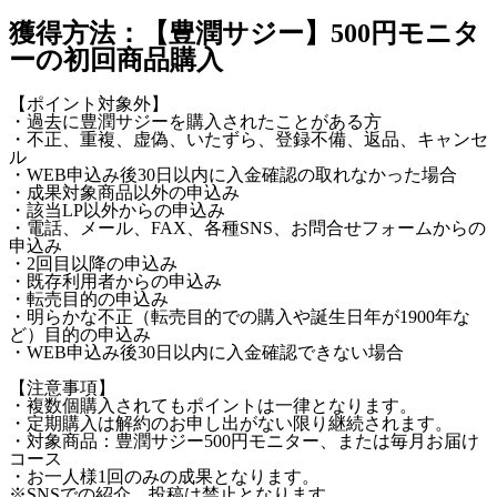
獲得方法：【豊潤サジー】500円モニタ
ーの初回商品購入
【ポイント対象外】
・過去に豊潤サジーを購入されたことがある方
・不正、重複、虚偽、いたずら、登録不備、返品、キャンセ
ル
・WEB申込み後30日以内に入金確認の取れなかった場合
・成果対象商品以外の申込み
・該当LP以外からの申込み
・電話、メール、FAX、各種SNS、お問合せフォームからの
申込み
・2回目以降の申込み
・既存利用者からの申込み
・転売目的の申込み
・明らかな不正（転売目的での購入や誕生日年が1900年な
ど）目的の申込み
・WEB申込み後30日以内に入金確認できない場合
【注意事項】
・複数個購入されてもポイントは一律となります。
・定期購入は解約のお申し出がない限り継続されます。
・対象商品：豊潤サジー500円モニター、または毎月お届け
コース
・お一人様1回のみの成果となります。
※SNSでの紹介、投稿は禁止となります。