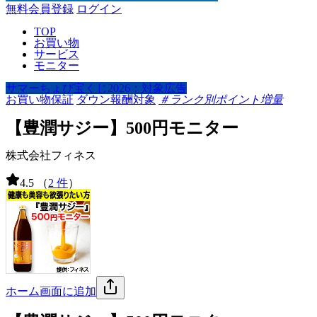
無料会員登録
ログイン
TOP
お買い物
サービス
モニター
サマーちょび宝くじ2026：対象広告
お買い物保証
ダウン報酬対象
＃ランク別ポイント増量
【豊潤サジー】500円モニター
株式会社フィネス
4.5
（
2 件
）
ホーム画面に追加