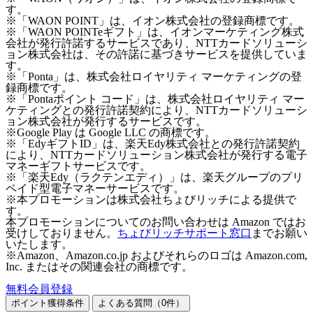
す。
※「WAON POINT」は、イオン株式会社の登録商標です。
※「WAON POINTeギフト」は、イオンマーケティング株式
会社が発行許諾するサービスであり、NTTカードソリューシ
ョン株式会社は、その許諾に基づきサービスを提供していま
す。
※「Ponta」は、株式会社ロイヤリティ マーケティングの登
録商標です。
※「Pontaポイント コード」は、株式会社ロイヤリティ マー
ケティングとの発行許諾契約により、NTTカードソリューシ
ョン株式会社が発行するサービスです。
※Google Play は Google LLC の商標です。
※「EdyギフトID」は、楽天Edy株式会社との発行許諾契約
により、NTTカードソリューション株式会社が発行する電子
マネーギフトサービスです。
※「楽天Edy（ラクテンエディ）」は、楽天グループのプリ
ペイド型電子マネーサービスです。
※本プロモーションは株式会社ちょびリッチによる提供で
す。
本プロモーションについてのお問い合わせは Amazon ではお
受けしておりません。
ちょびリッチサポート窓口
までお願い
いたします。
※Amazon、Amazon.co.jp およびそれらのロゴは Amazon.com,
Inc. またはその関連会社の商標です。
無料会員登録
ポイント獲得条件
よくある質問（
0
件）