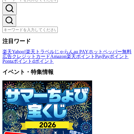
注目ワード
楽天
Yahoo!
楽天トラベル
じゃらん
au PAY
ホットペッパー
無料
広告
クレジットカード
Amazon
楽天ポイント
PayPayポイント
Pontaポイント
dポイント
イベント・特集情報