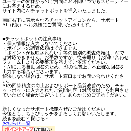
ユーザーの皆様からのご質問に24時間いつでもスピーディー
にお答えするため、
サイト内にAIチャットボットを導入いたしました。
画面右下に表示されるチャットアイコンから、サポート
AI（β版）へお気軽にご質問いただけます。
■チャットボットの注意事項
・個人情報は入力しないでください
・ポイントの調査依頼はできません
「ポイントが反映されない」等の個別の調査依頼は、AIで
は対応できません。お手数ですが、従来通り【お問い合わせ
フォーム】より必要事項を添えてご依頼ください。
・AIによる自動回答のため、AIの性質上、不正確な回答を
出力する場合がございます。
解決しない場合は、サポート窓口までお問い合わせくださ
い。
AIの回答精度の向上およびサポート品質改善のため、チャ
ットボットに入力されたご質問内容（対話履歴）を利用させ
ていただく場合がございます。あらかじめご了承ください。
新しくなったサポート機能をぜひご活用ください
今後とも、ちょびリッチをよろしくお願いいたします。
続きを読む
閉じる
お知らせ一覧