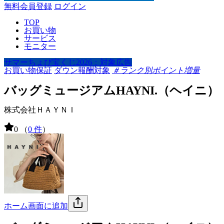
無料会員登録
ログイン
TOP
お買い物
サービス
モニター
サマーちょび宝くじ2026：対象広告
お買い物保証
ダウン報酬対象
＃ランク別ポイント増量
バッグミュージアムHAYNI.（ヘイニ）
株式会社ＨＡＹＮＩ
0
（
0 件
）
ホーム画面に追加