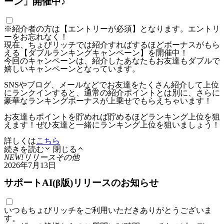
ーン」開催中♪
※紹介者の方は【エントリーが必須】となります。エントリ
ーをお忘れなく！
現在、ちょびリッチでは紹介すればするほどボーナスがもら
える【ダブルランキングキャンペーン】を開催中！
今回のキャンペーンは、紹介したあなたもお友達もダブルで
嬉しいキャンペーンとなっています。
SNSやブログ、メールなどでお友達をたくさん紹介して上位
にランクインすると、通常の紹介ポイントとは別に、さらに
豪華なランキングボーナスが上乗せでもらえちゃいます！
お友達もポイントを貯めれば貯めるほどランキング上位を狙
えます！ぜひ友達と一緒にランキング上位を狙いましょう！
詳しくは
こちら
続きを読む
閉じる
NEW!
リリース
その他
2026年7月13日
サポートAI(β版)リリースのお知らせ
いつもちょびリッチをご利用いただきありがとうございま
す。