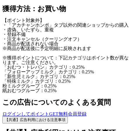
獲得方法：お買い物
【ポイント対象外】
・「アカチャンホンポ」タブ以外の関連ショップからの購入
・虚偽、いたずら、重複
・登録不備
・注文キャンセル（クーリングオフ）
・商品が配送されない場合
※商品が配送後に予定明細に反映されます
※獲得ポイントについて：下記カテゴリはポイント数が異な
ります。ご注意ください。
「おむつ・トレパン」カテゴリ：0.25%
「フォローアップミルク」カテゴリ：0.25%
「新生児ミルク」カテゴリ：0.25%
「特殊ミルク」カテゴリ：0.25%
粉ミルクグループ：0.25%
紙おむつグループ：0.25%
この広告についてのよくある質問
ログインしてポイントGET
無料会員登録
【共通】広告利用における注意事項