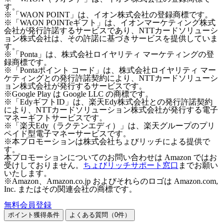
す。
※「WAON POINT」は、イオン株式会社の登録商標です。
※「WAON POINTeギフト」は、イオンマーケティング株式
会社が発行許諾するサービスであり、NTTカードソリューシ
ョン株式会社は、その許諾に基づきサービスを提供していま
す。
※「Ponta」は、株式会社ロイヤリティ マーケティングの登
録商標です。
※「Pontaポイント コード」は、株式会社ロイヤリティ マー
ケティングとの発行許諾契約により、NTTカードソリューシ
ョン株式会社が発行するサービスです。
※Google Play は Google LLC の商標です。
※「EdyギフトID」は、楽天Edy株式会社との発行許諾契約
により、NTTカードソリューション株式会社が発行する電子
マネーギフトサービスです。
※「楽天Edy（ラクテンエディ）」は、楽天グループのプリ
ペイド型電子マネーサービスです。
※本プロモーションは株式会社ちょびリッチによる提供で
す。
本プロモーションについてのお問い合わせは Amazon ではお
受けしておりません。
ちょびリッチサポート窓口
までお願い
いたします。
※Amazon、Amazon.co.jp およびそれらのロゴは Amazon.com,
Inc. またはその関連会社の商標です。
無料会員登録
ポイント獲得条件
よくある質問（
0
件）