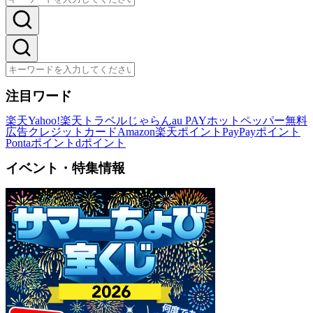
注目ワード
楽天
Yahoo!
楽天トラベル
じゃらん
au PAY
ホットペッパー
無料
広告
クレジットカード
Amazon
楽天ポイント
PayPayポイント
Pontaポイント
dポイント
イベント・特集情報