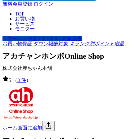
無料会員登録
ログイン
TOP
お買い物
サービス
モニター
サマーちょび宝くじ2026：対象広告
お買い物保証
ダウン報酬対象
＃ランク別ポイント増量
アカチャンホンポOnline Shop
株式会社赤ちゃん本舗
5
（
3 件
）
ホーム画面に追加