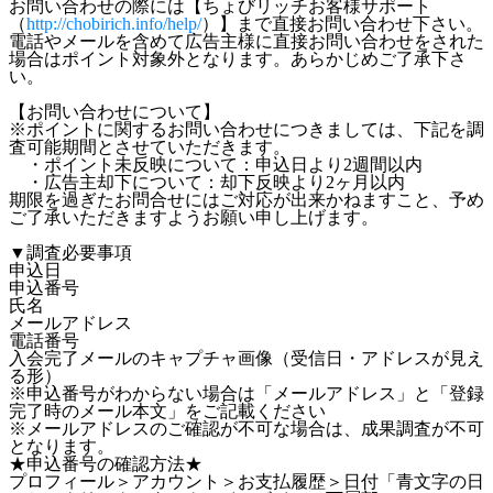
お問い合わせの際には【ちょびリッチお客様サポート
（
http://chobirich.info/help/
）】まで直接お問い合わせ下さい。
電話やメールを含めて広告主様に直接お問い合わせをされた
場合はポイント対象外となります。あらかじめご了承下さ
い。
【お問い合わせについて】
※ポイントに関するお問い合わせにつきましては、下記を調
査可能期間とさせていただきます。
・ポイント未反映について：申込日より2週間以内
・広告主却下について：却下反映より2ヶ月以内
期限を過ぎたお問合せにはご対応が出来かねますこと、予め
ご了承いただきますようお願い申し上げます。
▼調査必要事項
申込日
申込番号
氏名
メールアドレス
電話番号
入会完了メールのキャプチャ画像（受信日・アドレスが見え
る形）
※申込番号がわからない場合は「メールアドレス」と「登録
完了時のメール本文」をご記載ください
※メールアドレスのご確認が不可な場合は、成果調査が不可
となります。
★申込番号の確認方法★
プロフィール＞アカウント＞お支払履歴＞日付「青文字の日