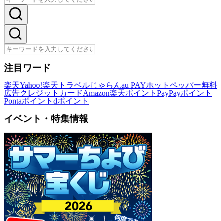
注目ワード
楽天
Yahoo!
楽天トラベル
じゃらん
au PAY
ホットペッパー
無料
広告
クレジットカード
Amazon
楽天ポイント
PayPayポイント
Pontaポイント
dポイント
イベント・特集情報