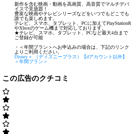
新作を含む映画・動画を高画質、高音質でマルチデバ
イスで見放題！
豊富な映画やテレビシリーズなどをいつでもどこでも
誰でも楽しめます。
テレビ、スマホ、タブレット、PCに加えてPlayStationR
やXboxのゲーム機まで対応しております。
★テレビ、スマホ、タブレット、PCなど最大4台まで
ご登録が可能
・＜年間プラン＞へお申込みの場合は、下記のリンク
よりご利用ください。
Disney＋ （ディズニープラス）【dアカウント以外】
＜年間プラン＞
この広告のクチコミ