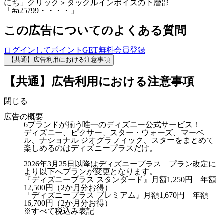
にち」クリック＞タックルインボイスの下層部
「#a25799・・・・」
この広告についてのよくある質問
ログインしてポイントGET
無料会員登録
【共通】広告利用における注意事項
【共通】広告利用における注意事項
閉じる
広告の概要
6ブランドが揃う唯一のディズニー公式サービス！
ディズニー、ピクサー、スター・ウォーズ、マーベ
ル、ナショナル ジオグラフィック、スターをまとめて
楽しめるのはディズニープラスだけ。
2026年3月25日以降はディズニープラス プラン改定に
より以下へプランが変更となります。
『ディズニープラス スタンダード』月額1,250円 年額
12,500円（2か月分お得）
『ディズニープラス プレミアム』月額1,670円 年額
16,700円（2か月分お得）
※すべて税込み表記