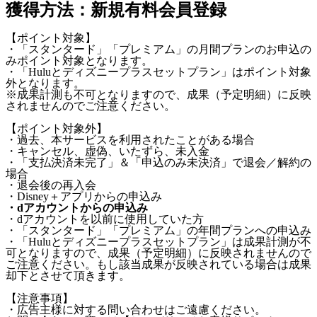
獲得方法：新規有料会員登録
【ポイント対象】
・「スタンタード」「プレミアム」の月間プランのお申込の
みポイント対象となります。
・「Huluとディズニープラスセットプラン」はポイント対象
外となります。
※成果計測も不可となりますので、成果（予定明細）に反映
されませんのでご注意ください。
【ポイント対象外】
・過去、本サービスを利用されたことがある場合
・キャンセル、虚偽、いたずら、未入金
・「支払決済未完了」＆「申込のみ未決済」で退会／解約の
場合
・退会後の再入会
・Disney＋アプリからの申込み
・dアカウントからの申込み
・dアカウントを以前に使用していた方
・「スタンタード」「プレミアム」の年間プランへの申込み
・「Huluとディズニープラスセットプラン」は成果計測が不
可となりますので、成果（予定明細）に反映されませんので
ご注意ください。もし該当成果が反映されている場合は成果
却下とさせて頂きます。
【注意事項】
・広告主様に対する問い合わせはご遠慮ください。