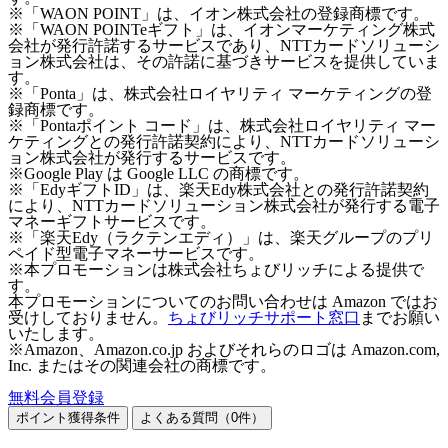
※「WAON POINT」は、イオン株式会社の登録商標です。
※「WAON POINTeギフト」は、イオンマーケティング株式
会社が発行許諾するサービスであり、NTTカードソリューシ
ョン株式会社は、その許諾に基づきサービスを提供していま
す。
※「Ponta」は、株式会社ロイヤリティ マーケティングの登
録商標です。
※「Pontaポイント コード」は、株式会社ロイヤリティ マー
ケティングとの発行許諾契約により、NTTカードソリューシ
ョン株式会社が発行するサービスです。
※Google Play は Google LLC の商標です。
※「EdyギフトID」は、楽天Edy株式会社との発行許諾契約
により、NTTカードソリューション株式会社が発行する電子
マネーギフトサービスです。
※「楽天Edy（ラクテンエディ）」は、楽天グループのプリ
ペイド型電子マネーサービスです。
※本プロモーションは株式会社ちょびリッチによる提供で
す。
本プロモーションについてのお問い合わせは Amazon ではお
受けしておりません。
ちょびリッチサポート窓口
までお願い
いたします。
※Amazon、Amazon.co.jp およびそれらのロゴは Amazon.com,
Inc. またはその関連会社の商標です。
無料会員登録
ポイント獲得条件
よくある質問（
0
件）