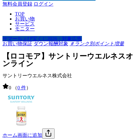
無料会員登録
ログイン
TOP
お買い物
サービス
モニター
サマーちょび宝くじ2026：対象広告
お買い物保証
ダウン報酬対象
＃ランク別ポイント増量
【ロコモア】サントリーウエルネスオ
ンライン
サントリーウエルネス株式会社
0
（
0 件
）
ホーム画面に追加