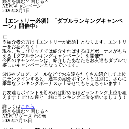
続きを読む
閉じる
NEW!
キャンペーン
2026年8月1日
【エントリー必須】「ダブルランキングキャンペ
ーン」開催中♪
※紹介者の方は【エントリーが必須】となります。エントリ
ーをお忘れなく！
現在、ちょびリッチでは紹介すればするほどボーナスがもら
える【ダブルランキングキャンペーン】を開催中！
今回のキャンペーンは、紹介したあなたもお友達もダブルで
嬉しいキャンペーンとなっています。
SNSやブログ、メールなどでお友達をたくさん紹介して上位
にランクインすると、通常の紹介ポイントとは別に、さらに
豪華なランキングボーナスが上乗せでもらえちゃいます！
お友達もポイントを貯めれば貯めるほどランキング上位を狙
えます！ぜひ友達と一緒にランキング上位を狙いましょう！
詳しくは
こちら
続きを読む
閉じる
NEW!
リリース
その他
2026年7月13日