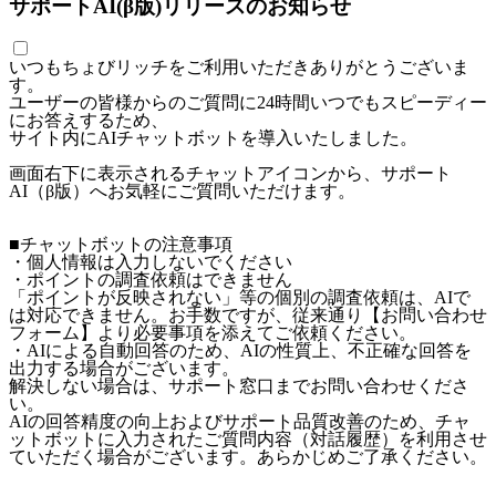
サポートAI(β版)リリースのお知らせ
いつもちょびリッチをご利用いただきありがとうございま
す。
ユーザーの皆様からのご質問に24時間いつでもスピーディー
にお答えするため、
サイト内にAIチャットボットを導入いたしました。
画面右下に表示されるチャットアイコンから、サポート
AI（β版）へお気軽にご質問いただけます。
■チャットボットの注意事項
・個人情報は入力しないでください
・ポイントの調査依頼はできません
「ポイントが反映されない」等の個別の調査依頼は、AIで
は対応できません。お手数ですが、従来通り【お問い合わせ
フォーム】より必要事項を添えてご依頼ください。
・AIによる自動回答のため、AIの性質上、不正確な回答を
出力する場合がございます。
解決しない場合は、サポート窓口までお問い合わせくださ
い。
AIの回答精度の向上およびサポート品質改善のため、チャ
ットボットに入力されたご質問内容（対話履歴）を利用させ
ていただく場合がございます。あらかじめご了承ください。