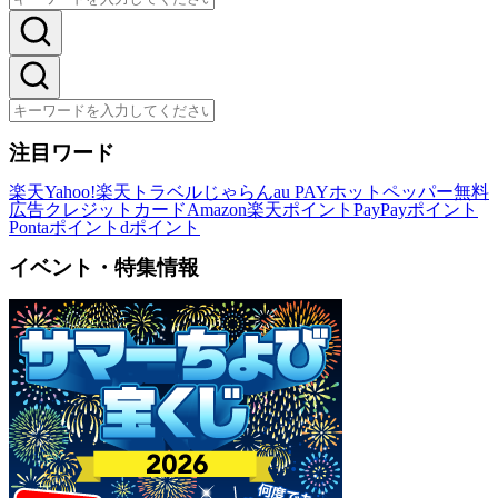
注目ワード
楽天
Yahoo!
楽天トラベル
じゃらん
au PAY
ホットペッパー
無料
広告
クレジットカード
Amazon
楽天ポイント
PayPayポイント
Pontaポイント
dポイント
イベント・特集情報