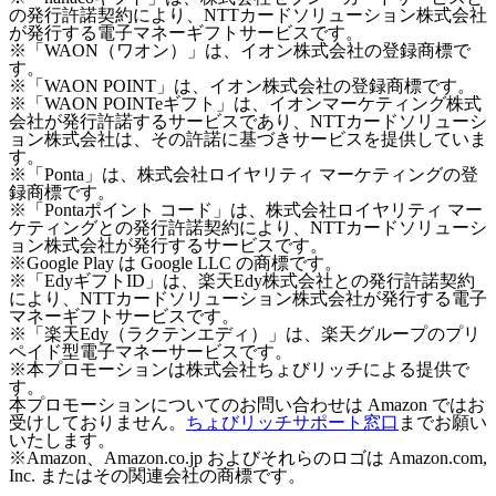
の発行許諾契約により、NTTカードソリューション株式会社
が発行する電子マネーギフトサービスです。
※「WAON（ワオン）」は、イオン株式会社の登録商標で
す。
※「WAON POINT」は、イオン株式会社の登録商標です。
※「WAON POINTeギフト」は、イオンマーケティング株式
会社が発行許諾するサービスであり、NTTカードソリューシ
ョン株式会社は、その許諾に基づきサービスを提供していま
す。
※「Ponta」は、株式会社ロイヤリティ マーケティングの登
録商標です。
※「Pontaポイント コード」は、株式会社ロイヤリティ マー
ケティングとの発行許諾契約により、NTTカードソリューシ
ョン株式会社が発行するサービスです。
※Google Play は Google LLC の商標です。
※「EdyギフトID」は、楽天Edy株式会社との発行許諾契約
により、NTTカードソリューション株式会社が発行する電子
マネーギフトサービスです。
※「楽天Edy（ラクテンエディ）」は、楽天グループのプリ
ペイド型電子マネーサービスです。
※本プロモーションは株式会社ちょびリッチによる提供で
す。
本プロモーションについてのお問い合わせは Amazon ではお
受けしておりません。
ちょびリッチサポート窓口
までお願い
いたします。
※Amazon、Amazon.co.jp およびそれらのロゴは Amazon.com,
Inc. またはその関連会社の商標です。