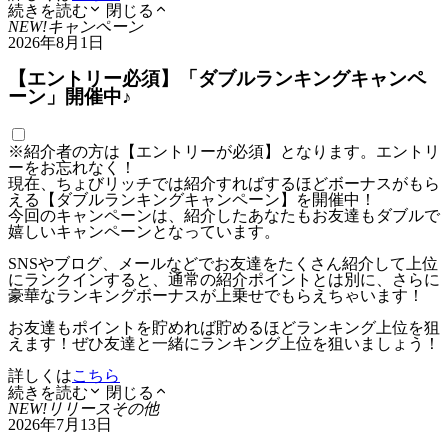
続きを読む
閉じる
NEW!
キャンペーン
2026年8月1日
【エントリー必須】「ダブルランキングキャンペ
ーン」開催中♪
※紹介者の方は【エントリーが必須】となります。エントリ
ーをお忘れなく！
現在、ちょびリッチでは紹介すればするほどボーナスがもら
える【ダブルランキングキャンペーン】を開催中！
今回のキャンペーンは、紹介したあなたもお友達もダブルで
嬉しいキャンペーンとなっています。
SNSやブログ、メールなどでお友達をたくさん紹介して上位
にランクインすると、通常の紹介ポイントとは別に、さらに
豪華なランキングボーナスが上乗せでもらえちゃいます！
お友達もポイントを貯めれば貯めるほどランキング上位を狙
えます！ぜひ友達と一緒にランキング上位を狙いましょう！
詳しくは
こちら
続きを読む
閉じる
NEW!
リリース
その他
2026年7月13日