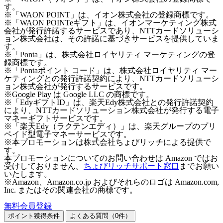
す。
※「WAON POINT」は、イオン株式会社の登録商標です。
※「WAON POINTeギフト」は、イオンマーケティング株式
会社が発行許諾するサービスであり、NTTカードソリューシ
ョン株式会社は、その許諾に基づきサービスを提供していま
す。
※「Ponta」は、株式会社ロイヤリティ マーケティングの登
録商標です。
※「Pontaポイント コード」は、株式会社ロイヤリティ マー
ケティングとの発行許諾契約により、NTTカードソリューシ
ョン株式会社が発行するサービスです。
※Google Play は Google LLC の商標です。
※「EdyギフトID」は、楽天Edy株式会社との発行許諾契約
により、NTTカードソリューション株式会社が発行する電子
マネーギフトサービスです。
※「楽天Edy（ラクテンエディ）」は、楽天グループのプリ
ペイド型電子マネーサービスです。
※本プロモーションは株式会社ちょびリッチによる提供で
す。
本プロモーションについてのお問い合わせは Amazon ではお
受けしておりません。
ちょびリッチサポート窓口
までお願い
いたします。
※Amazon、Amazon.co.jp およびそれらのロゴは Amazon.com,
Inc. またはその関連会社の商標です。
無料会員登録
ポイント獲得条件
よくある質問（
0
件）