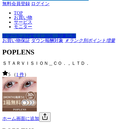
無料会員登録
ログイン
TOP
お買い物
サービス
モニター
サマーちょび宝くじ2026：対象広告
お買い物保証
ダウン報酬対象
＃ランク別ポイント増量
POPLENS
ＳＴＡＲＶＩＳＩＯＮ＿ＣＯ．，ＬＴＤ．
5
（
1 件
）
ホーム画面に追加