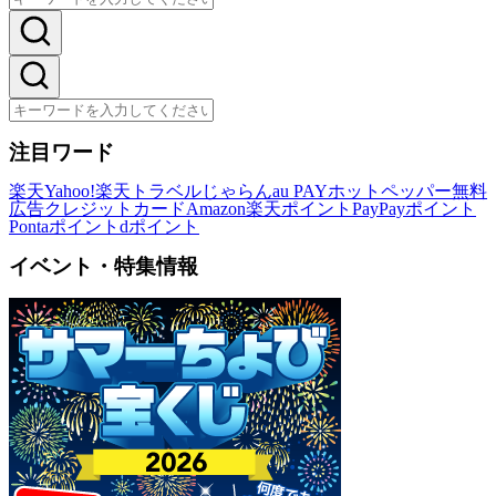
注目ワード
楽天
Yahoo!
楽天トラベル
じゃらん
au PAY
ホットペッパー
無料
広告
クレジットカード
Amazon
楽天ポイント
PayPayポイント
Pontaポイント
dポイント
イベント・特集情報