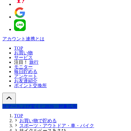
アカウント連携とは
TOP
お買い物
サービス
注目！
旅行
モニター
毎日貯める
アンケート
お友達紹介
ポイント交換所
サマーちょび宝くじ2026：対象広告
TOP
お買い物で貯める
スポーツ・アウトドア・車・バイク
サイクルベースあさひ