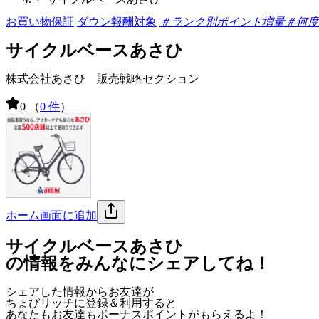
お買い物保証
ダウン報酬対象
＃ランク別ポイント増量
＃何度
サイクルベースあさひ
株式会社あさひ 販売戦略セクション
0
（
0 件
）
ホーム画面に追加
サイクルベースあさひ
の情報をみんなにシェアしてね！
シェアした情報からお友達が
ちょびリッチに登録＆利用すると
あなたもお友達も
ボーナスポイント
がもらえるよ！