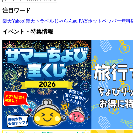
注目ワード
楽天
Yahoo!
楽天トラベル
じゃらん
au PAY
ホットペッパー
無料
イベント・特集情報