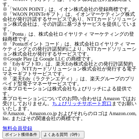
す。
※「WAON POINT」は、イオン株式会社の登録商標です。
※「WAON POINTeギフト」は、イオンマーケティング株式
会社が発行許諾するサービスであり、NTTカードソリューシ
ョン株式会社は、その許諾に基づきサービスを提供していま
す。
※「Ponta」は、株式会社ロイヤリティ マーケティングの登
録商標です。
※「Pontaポイント コード」は、株式会社ロイヤリティ マー
ケティングとの発行許諾契約により、NTTカードソリューシ
ョン株式会社が発行するサービスです。
※Google Play は Google LLC の商標です。
※「EdyギフトID」は、楽天Edy株式会社との発行許諾契約
により、NTTカードソリューション株式会社が発行する電子
マネーギフトサービスです。
※「楽天Edy（ラクテンエディ）」は、楽天グループのプリ
ペイド型電子マネーサービスです。
※本プロモーションは株式会社ちょびリッチによる提供で
す。
本プロモーションについてのお問い合わせは Amazon ではお
受けしておりません。
ちょびリッチサポート窓口
までお願い
いたします。
※Amazon、Amazon.co.jp およびそれらのロゴは Amazon.com,
Inc. またはその関連会社の商標です。
無料会員登録
ポイント獲得条件
よくある質問（
0
件）