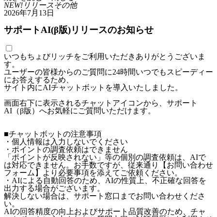
NEW!
リリース
その他
2026年7月13日
サポートAI(β版)リリースのお知らせ
いつもちょびリッチをご利用いただきありがとうございま
す。
ユーザーの皆様からのご質問に24時間いつでもスピーディー
にお答えするため、
サイト内にAIチャットボットを導入いたしました。
画面右下に表示されるチャットアイコンから、サポート
AI（β版）へお気軽にご質問いただけます。
■チャットボットの注意事項
・個人情報は入力しないでください
・ポイントの調査依頼はできません
「ポイントが反映されない」等の個別の調査依頼は、AIで
は対応できません。お手数ですが、従来通り【お問い合わせ
フォーム】より必要事項を添えてご依頼ください。
・AIによる自動回答のため、AIの性質上、不正確な回答を
出力する場合がございます。
解決しない場合は、サポート窓口までお問い合わせくださ
い。
AIの回答精度の向上およびサポート品質改善のため、チャ