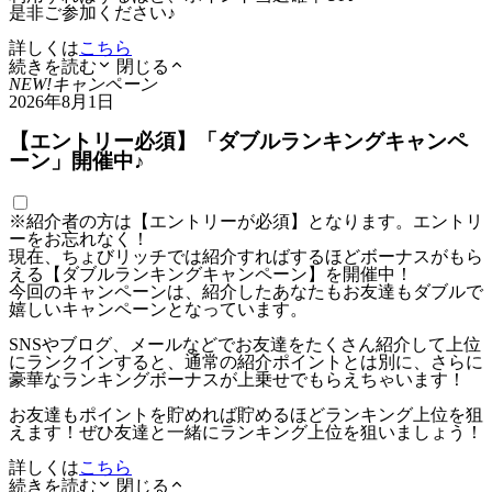
是非ご参加ください♪
詳しくは
こちら
続きを読む
閉じる
NEW!
キャンペーン
2026年8月1日
【エントリー必須】「ダブルランキングキャンペ
ーン」開催中♪
※紹介者の方は【エントリーが必須】となります。エントリ
ーをお忘れなく！
現在、ちょびリッチでは紹介すればするほどボーナスがもら
える【ダブルランキングキャンペーン】を開催中！
今回のキャンペーンは、紹介したあなたもお友達もダブルで
嬉しいキャンペーンとなっています。
SNSやブログ、メールなどでお友達をたくさん紹介して上位
にランクインすると、通常の紹介ポイントとは別に、さらに
豪華なランキングボーナスが上乗せでもらえちゃいます！
お友達もポイントを貯めれば貯めるほどランキング上位を狙
えます！ぜひ友達と一緒にランキング上位を狙いましょう！
詳しくは
こちら
続きを読む
閉じる