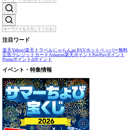
注目ワード
楽天
Yahoo!
楽天トラベル
じゃらん
au PAY
ホットペッパー
無料
広告
クレジットカード
Amazon
楽天ポイント
PayPayポイント
Pontaポイント
dポイント
イベント・特集情報