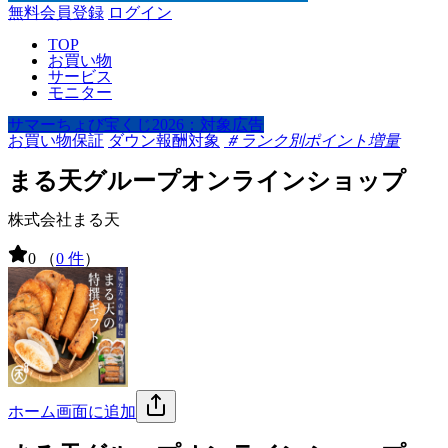
無料会員登録
ログイン
TOP
お買い物
サービス
モニター
サマーちょび宝くじ2026：対象広告
お買い物保証
ダウン報酬対象
＃ランク別ポイント増量
まる天グループオンラインショップ
株式会社まる天
0
（
0 件
）
ホーム画面に追加