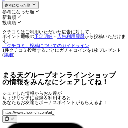
参考になった順
参考になった順
新着順
投稿順
クチコミはご利用いただいた広告に対して、
ポイント通帳の
予定明細
・
広告利用履歴
から投稿いただけま
す。
「クチコミ」投稿についてのガイドライン
1件クチコミ投稿するごとに
ガチャコインを1枚
プレゼント
(
詳細
)
まる天グループオンラインショップ
の情報をみんなにシェアしてね！
シェアした情報からお友達が
ちょびリッチに登録＆利用すると
あなたもお友達も
ボーナスポイント
がもらえるよ！