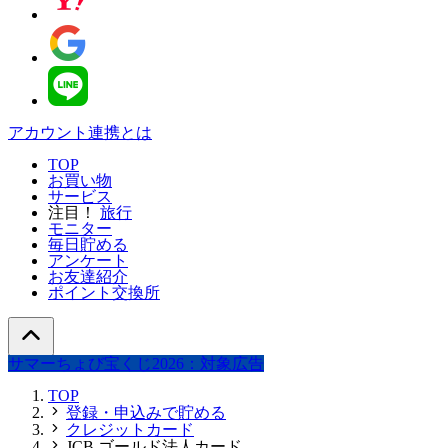
アカウント連携とは
TOP
お買い物
サービス
注目！
旅行
モニター
毎日貯める
アンケート
お友達紹介
ポイント交換所
サマーちょび宝くじ2026：対象広告
TOP
登録・申込みで貯める
クレジットカード
JCB ゴールド法人カード