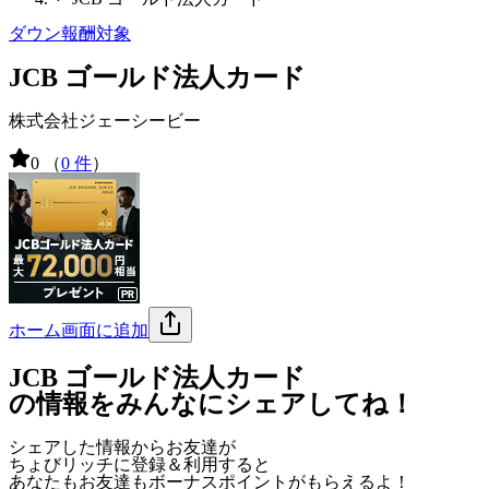
ダウン報酬対象
JCB ゴールド法人カード
株式会社ジェーシービー
0
（
0 件
）
ホーム画面に追加
JCB ゴールド法人カード
の情報をみんなにシェアしてね！
シェアした情報からお友達が
ちょびリッチに登録＆利用すると
あなたもお友達も
ボーナスポイント
がもらえるよ！