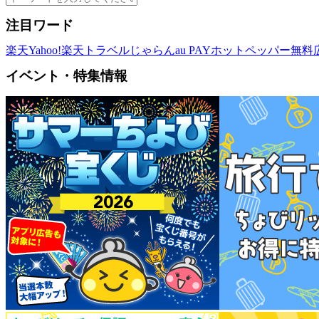
注目ワード
楽天
Yahoo!
楽天トラベル
じゃらん
au PAY
ホットペッパー
無料
イベント・特集情報