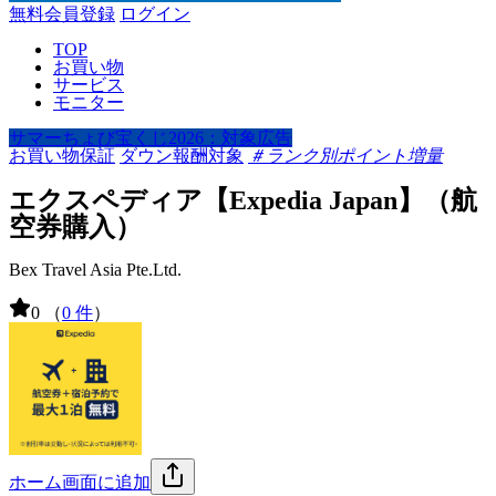
無料会員登録
ログイン
TOP
お買い物
サービス
モニター
サマーちょび宝くじ2026：対象広告
お買い物保証
ダウン報酬対象
＃ランク別ポイント増量
エクスペディア【Expedia Japan】（航
空券購入）
Bex Travel Asia Pte.Ltd.
0
（
0 件
）
ホーム画面に追加