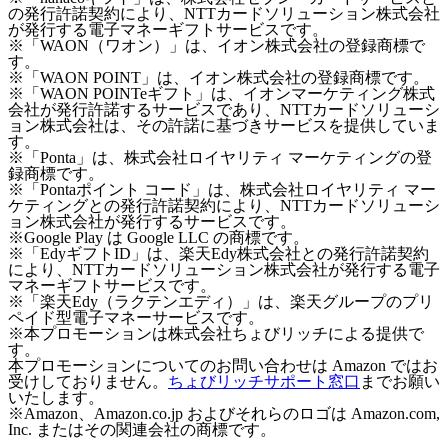
の発行許諾契約により、NTTカードソリューション株式会社
が発行する電子マネーギフトサービスです。
※「WAON（ワオン）」は、イオン株式会社の登録商標で
す。
※「WAON POINT」は、イオン株式会社の登録商標です。
※「WAON POINTeギフト」は、イオンマーケティング株式
会社が発行許諾するサービスであり、NTTカードソリューシ
ョン株式会社は、その許諾に基づきサービスを提供していま
す。
※「Ponta」は、株式会社ロイヤリティ マーケティングの登
録商標です。
※「Pontaポイント コード」は、株式会社ロイヤリティ マー
ケティングとの発行許諾契約により、NTTカードソリューシ
ョン株式会社が発行するサービスです。
※Google Play は Google LLC の商標です。
※「EdyギフトID」は、楽天Edy株式会社との発行許諾契約
により、NTTカードソリューション株式会社が発行する電子
マネーギフトサービスです。
※「楽天Edy（ラクテンエディ）」は、楽天グループのプリ
ペイド型電子マネーサービスです。
※本プロモーションは株式会社ちょびリッチによる提供で
す。
本プロモーションについてのお問い合わせは Amazon ではお
受けしておりません。
ちょびリッチサポート窓口
までお願い
いたします。
※Amazon、Amazon.co.jp およびそれらのロゴは Amazon.com,
Inc. またはその関連会社の商標です。