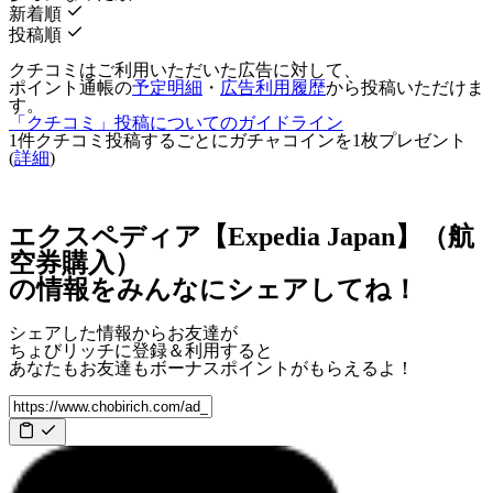
新着順
投稿順
クチコミはご利用いただいた広告に対して、
ポイント通帳の
予定明細
・
広告利用履歴
から投稿いただけま
す。
「クチコミ」投稿についてのガイドライン
1件クチコミ投稿するごとに
ガチャコインを1枚
プレゼント
(
詳細
)
エクスペディア【Expedia Japan】（航
空券購入）
の情報をみんなにシェアしてね！
シェアした情報からお友達が
ちょびリッチに登録＆利用すると
あなたもお友達も
ボーナスポイント
がもらえるよ！