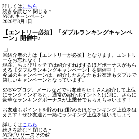
詳しくは
こちら
続きを読む
閉じる
NEW!
キャンペーン
2026年8月1日
【エントリー必須】「ダブルランキングキャンペ
ーン」開催中♪
※紹介者の方は【エントリーが必須】となります。エントリ
ーをお忘れなく！
現在、ちょびリッチでは紹介すればするほどボーナスがもら
える【ダブルランキングキャンペーン】を開催中！
今回のキャンペーンは、紹介したあなたもお友達もダブルで
嬉しいキャンペーンとなっています。
SNSやブログ、メールなどでお友達をたくさん紹介して上位
にランクインすると、通常の紹介ポイントとは別に、さらに
豪華なランキングボーナスが上乗せでもらえちゃいます！
お友達もポイントを貯めれば貯めるほどランキング上位を狙
えます！ぜひ友達と一緒にランキング上位を狙いましょう！
詳しくは
こちら
続きを読む
閉じる
NEW!
リリース
その他