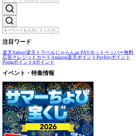
注目ワード
楽天
Yahoo!
楽天トラベル
じゃらん
au PAY
ホットペッパー
無料
広告
クレジットカード
Amazon
楽天ポイント
PayPayポイント
Pontaポイント
dポイント
イベント・特集情報