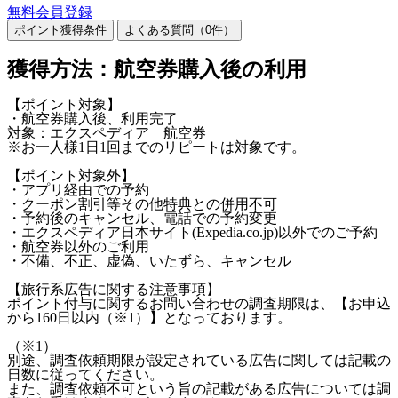
無料会員登録
ポイント獲得条件
よくある質問（
0
件）
獲得方法：航空券購入後の利用
【ポイント対象】
・航空券購入後、利用完了
対象：エクスペディア 航空券
※お一人様1日1回までのリピートは対象です。
【ポイント対象外】
・アプリ経由での予約
・クーポン割引等その他特典との併用不可
・予約後のキャンセル、電話での予約変更
・エクスペディア日本サイト(Expedia.co.jp)以外でのご予約
・航空券以外のご利用
・不備、不正、虚偽、いたずら、キャンセル
【旅行系広告に関する注意事項】
ポイント付与に関するお問い合わせの調査期限は、【お申込
から160日以内（※1）】となっております。
（※1）
別途、調査依頼期限が設定されている広告に関しては記載の
日数に従ってください。
また、調査依頼不可という旨の記載がある広告については調