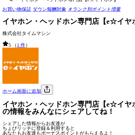
お買い物保証
ダウン報酬対象
＃ランク別ポイント増量
イヤホン・ヘッドホン専門店【e☆イヤ
株式会社タイムマシン
5
（
1 件
）
ホーム画面に追加
イヤホン・ヘッドホン専門店【e☆イヤ
の情報をみんなにシェアしてね！
シェアした情報からお友達が
ちょびリッチに登録＆利用すると
あなたもお友達も
ボーナスポイント
がもらえるよ！