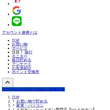
アカウント連携とは
TOP
お買い物
サービス
注目！
旅行
モニター
毎日貯める
アンケート
お友達紹介
ポイント交換所
サマーちょび宝くじ2026：対象広告
TOP
お買い物で貯める
家電・パソコン
イヤホン・ヘッドホン専門店【e☆イヤホン】