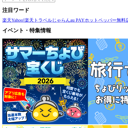
注目ワード
楽天
Yahoo!
楽天トラベル
じゃらん
au PAY
ホットペッパー
無料
イベント・特集情報