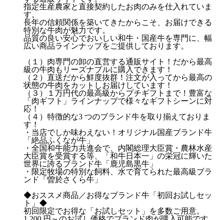
指定生産農家と直接契約したお肉のみを仕入れていま
す。
⾧年の信頼関係を築いてきたからこそ、お届けできる
特別な牛肉が魅力です。
品質の良い安心でおいしい和牛・国産牛を専門に、幅
広い商品ラインナップをご提供しております。
（１）肉専門の卸の直営する通販サイト！だから最高
級の牛肉もリーズナブルに購入できます！
（２）直送だから鮮度抜群！注文が入ってから最高の
状態の牛肉をカットしお届けしています！
（３）１万円代の最高級からプチギフトまで！豊富な
「肉ギフト」ラインナップで様々なギフトシーンに対
応！
（４）特徴的な3 つのブランド牛を取り揃えておりま
す！
・当店でしか味わえない！オリジナル国産ブランド牛
「絶品ふくなが牛」
・全国和牛能力共進会で、内閣総理大臣賞・農林水産
大臣賞を受賞する等、「和牛日本一」の栄冠に輝いた
世界に誇るブランド牛「鹿児島黒牛」
・限定牧場の特別な飼料、水で育てられた最高級ブラ
ンド「曽於さくら牛」
◆おススメ商品／お得なブランド牛「初回お試しセッ
ト」◆
初回限定でお得な「お試しセット」を多数ご用意。
1,200 円～のお試し価格でブランド肉が購入可能です。