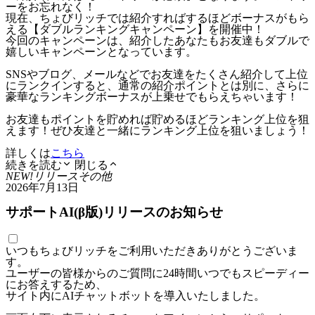
ーをお忘れなく！
現在、ちょびリッチでは紹介すればするほどボーナスがもら
える【ダブルランキングキャンペーン】を開催中！
今回のキャンペーンは、紹介したあなたもお友達もダブルで
嬉しいキャンペーンとなっています。
SNSやブログ、メールなどでお友達をたくさん紹介して上位
にランクインすると、通常の紹介ポイントとは別に、さらに
豪華なランキングボーナスが上乗せでもらえちゃいます！
お友達もポイントを貯めれば貯めるほどランキング上位を狙
えます！ぜひ友達と一緒にランキング上位を狙いましょう！
詳しくは
こちら
続きを読む
閉じる
NEW!
リリース
その他
2026年7月13日
サポートAI(β版)リリースのお知らせ
いつもちょびリッチをご利用いただきありがとうございま
す。
ユーザーの皆様からのご質問に24時間いつでもスピーディー
にお答えするため、
サイト内にAIチャットボットを導入いたしました。