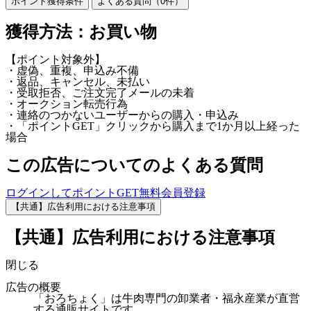
ポイント獲得条件
よくある質問（
0
件）
獲得方法：お買い物
【ポイント対象外】
・虚偽、重複、申込み不備
・返品、キャンセル、未払い
・受取拒否、ご注文完了メールの未着
・オークション転売行為
・連絡のつかないユーザーからの購入・申込み
・「ポイントGET」クリックから購入まで1か月以上経った
場合
この広告についてのよくある質問
ログインしてポイントGET
無料会員登録
【共通】広告利用における注意事項
【共通】広告利用における注意事項
閉じる
広告の概要
「おろちょく」は牛肉専門の卸業者・福永産業が直営
する通販サイトです。