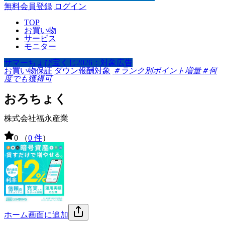
無料会員登録
ログイン
TOP
お買い物
サービス
モニター
サマーちょび宝くじ2026：対象広告
お買い物保証
ダウン報酬対象
＃ランク別ポイント増量
＃何
度でも獲得可
おろちょく
株式会社福永産業
0
（
0 件
）
ホーム画面に追加