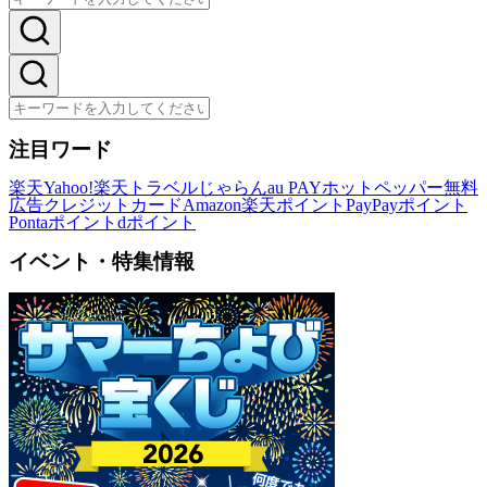
注目ワード
楽天
Yahoo!
楽天トラベル
じゃらん
au PAY
ホットペッパー
無料
広告
クレジットカード
Amazon
楽天ポイント
PayPayポイント
Pontaポイント
dポイント
イベント・特集情報