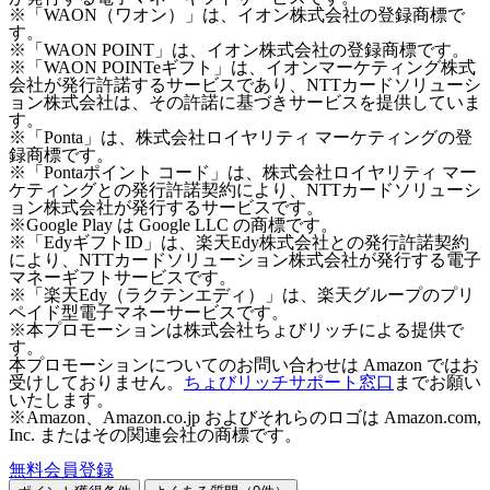
※「WAON（ワオン）」は、イオン株式会社の登録商標で
す。
※「WAON POINT」は、イオン株式会社の登録商標です。
※「WAON POINTeギフト」は、イオンマーケティング株式
会社が発行許諾するサービスであり、NTTカードソリューシ
ョン株式会社は、その許諾に基づきサービスを提供していま
す。
※「Ponta」は、株式会社ロイヤリティ マーケティングの登
録商標です。
※「Pontaポイント コード」は、株式会社ロイヤリティ マー
ケティングとの発行許諾契約により、NTTカードソリューシ
ョン株式会社が発行するサービスです。
※Google Play は Google LLC の商標です。
※「EdyギフトID」は、楽天Edy株式会社との発行許諾契約
により、NTTカードソリューション株式会社が発行する電子
マネーギフトサービスです。
※「楽天Edy（ラクテンエディ）」は、楽天グループのプリ
ペイド型電子マネーサービスです。
※本プロモーションは株式会社ちょびリッチによる提供で
す。
本プロモーションについてのお問い合わせは Amazon ではお
受けしておりません。
ちょびリッチサポート窓口
までお願い
いたします。
※Amazon、Amazon.co.jp およびそれらのロゴは Amazon.com,
Inc. またはその関連会社の商標です。
無料会員登録